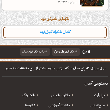
بازدید: 3,632
بارگذاری ناموفق بود
کانال تلگرام کپل‌آرت
داغ:
رنگ قهوه‌ای موکا
پالت رنگ ترند سال
دانلود والپیپر مذهبی
تایپوگرافی شعر مولانا
برای چیزی که پنج سال دیگه ارزشی نداره بیشتر از پنج دقیقه غصه نخور.
دسترسی آسان
کپل‌آرت
دانلود‌ والپیپر
پالت رنگ
طرح‌لایه‌باز
مقالات آموزشی
نگاره‌ها