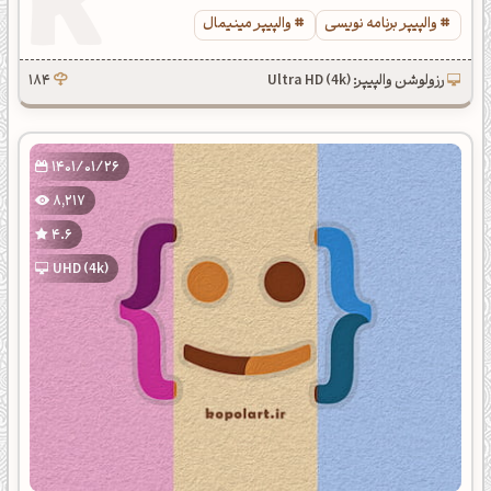
والپیپر برنامه نویسی
والپیپر مینیمال
رزولوشن والپیپر: Ultra HD (4k)
184
1401/01/26
8,217
4.6
UHD (4k)