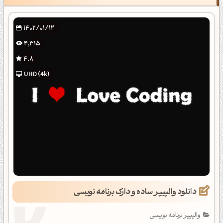
1402/01/12
4,315
4.8
UHD (4k)
دانلود والپیپر ساده و دارک برنامه نویسی
والپیپر برنامه نویسی