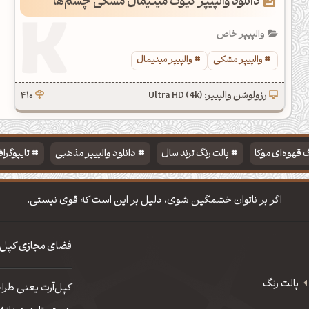
دانلود والپیپر کیوت مینیمال مشکی چشم‌ها
والپیپر خاص
والپیپر مشکی
والپیپر مینیمال
رزولوشن والپیپر: Ultra HD (4k)
410
 قهوه‌ای موکا
پالت رنگ ترند سال
دانلود والپیپر مذهبی
تایپوگرا
اگر بر ناتوان خشمگین شوی، دلیل بر این است که قوی نیستی.
فضای مجازی کپل‌
پالت رنگ
کپل‌آرت یعنی طرا