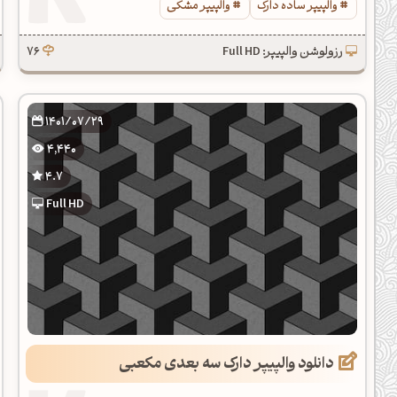
والپیپر ساده دارک
والپیپر مشکی
رزولوشن والپیپر: Full HD
76
1401/07/29
4,440
4.7
Full HD
دانلود والپیپر دارک سه بعدی مکعبی