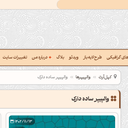
+
رهای گرافیکی
طرح‌لایه‌باز
ویدئو
بلاگ
درباره من
تغییرات سایت
ت پالت از تصویر
درباره‌من
کپل‌آرت
والپیپرها
والپیپر ساده دارک
ب رنگ‌ها باهم
سفارش پروژه
 نام رنگ با کد Hex
تماس با ‌من
خراج کد رنگ از عکس
سوالات متداول‌‌
ت پالت رنگ با هوش‌مصنوعی
1402/11/13