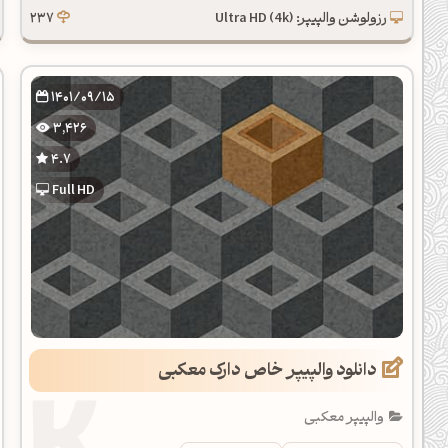
رزولوشن والپیپر: Ultra HD (4k)
237
1401/09/15
3,426
4.7
Full HD
دانلود والپیپر خاص دارک معکبی
والپیپر معکبی