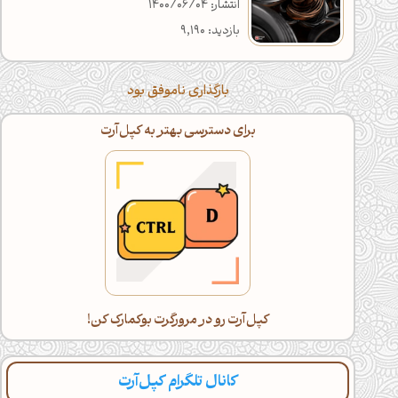
انتشار: 1400/06/04
بازدید: 9,190
بارگذاری ناموفق بود
اگه خسته شدی، با گوشی ادامه بده!
دراز بکش و کپل‌آرت رو اسکرول کن(:
کانال تلگرام کپل‌آرت