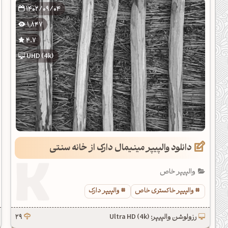
1402/09/04
1,847
4.7
UHD (4k)
دانلود والپیپر مینیمال دارک از خانه سنتی
والپیپر خاص
والپیپر خاکستری خاص
والپیپر دارک
رزولوشن والپیپر: Ultra HD (4k)
29