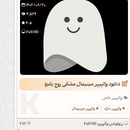
1402/08/20
4,529
4.5
Full HD
دانلود والپیپر مینیمال مشکی روح بامزه
والپیپر خاص
والپیپر دارک
والپیپر مینیمال
رزولوشن والپیپر: Full HD
282