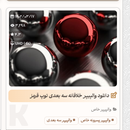
1402/03/17
3,298
4.3
UHD (4k)
دانلود والپیپر خلاقانه سه بعدی توپ قرمز
والپیپر خاص
والپیپر پسرونه خاص
والپیپر سه بعدی