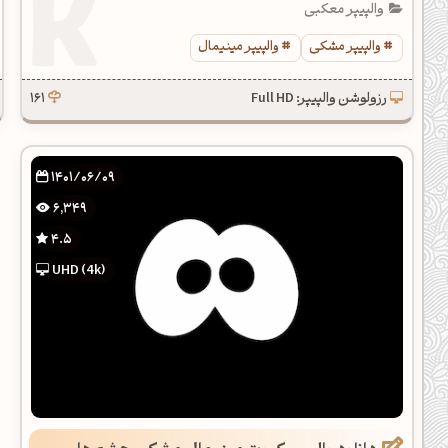
والپیپر معکبی
والپیپر مشکی
والپیپر مینیمال
رزولوشن والپیپر: Full HD
161
1401/06/09
6,349
4.5
UHD (4k)