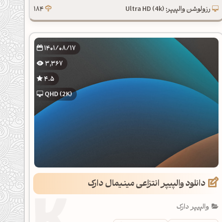
رزولوشن والپیپر: Ultra HD (4k)
184
1401/08/17
3,367
4.5
QHD (2K)
دانلود والپیپر انتزاعی مینیمال دارک
والپیپر دارک