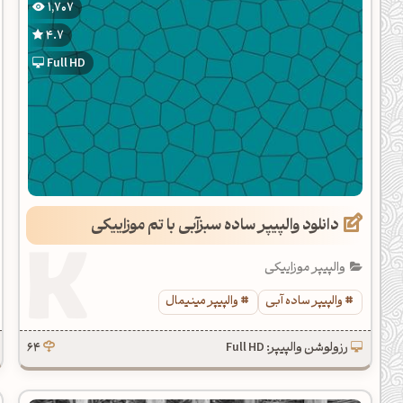
1,707
یل کدهای رنگ
4.7
تن رنگ مکمل
Full HD
ده تمام ابزارها
دانلود والپیپر ساده سبزآبی با تم موزاییکی
والپیپر موزاییکی
والپیپر ساده آبی
والپیپر مینیمال
رزولوشن والپیپر: Full HD
64