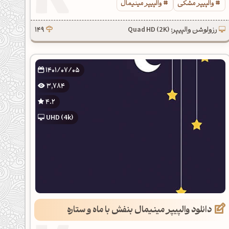
والپیپر مشکی
والپیپر مینیمال
رزولوشن والپیپر: Quad HD (2K)
149
1401/07/05
3,784
4.2
UHD (4k)
دانلود والپیپر مینیمال بنفش با ماه و ستاره