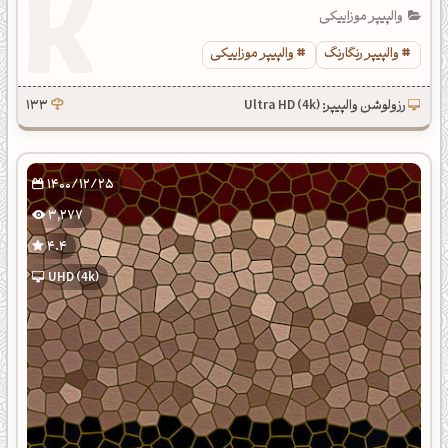
والپیپر موزاییکی
والپیپر رنگارنگ
والپیپر موزاییکی
رزولوشن والپیپر: Ultra HD (4k)
133
1400/12/25
3,277
4.4
UHD (4k)