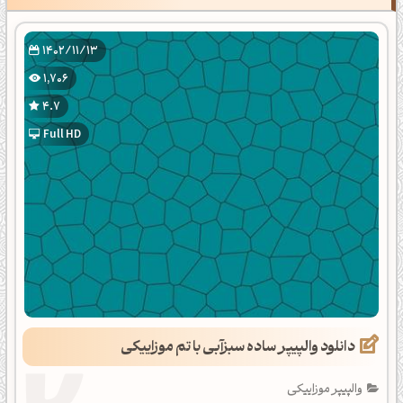
1402/11/13
1,706
4.7
Full HD
دانلود والپیپر ساده سبزآبی با تم موزاییکی
والپیپر موزاییکی