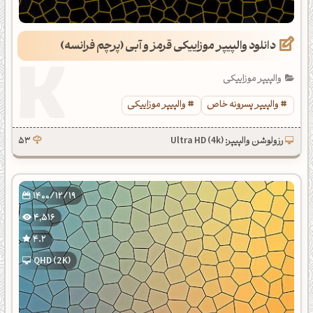
دانلود والپیپر موزاییکی قرمز و آبی (پرچم فرانسه)
والپیپر موزاییکی
والپیپر پسرونه خاص
والپیپر موزاییکی
رزولوشن والپیپر: Ultra HD (4k)
53
1400/12/19
4,516
4.2
QHD (2K)