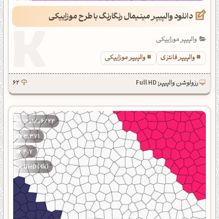
دانلود والپیپر مینیمال رنگارنگ با طرح موزاییکی
والپیپر موزاییکی
والپیپر فانتزی
والپیپر موزاییکی
رزولوشن والپیپر: Full HD
62
1401/06/22
3,371
4.7
UHD (4k)