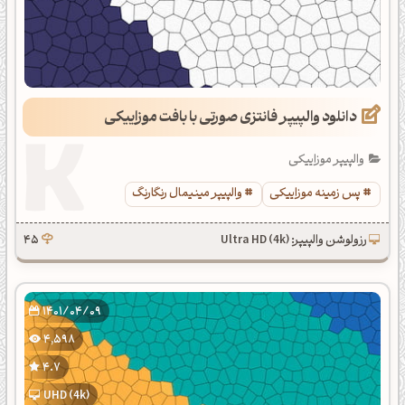
دانلود والپیپر فانتزی صورتی با بافت موزاییکی
والپیپر موزاییکی
پس زمینه موزاییکی
والپیپر مینیمال رنگارنگ
رزولوشن والپیپر: Ultra HD (4k)
45
1401/04/09
4,598
4.7
UHD (4k)