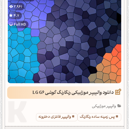
2,961
4.7
Full HD
دانلود والپیپر موزاییکی رنگارنگ گوشی LG G6
والپیپر موزاییکی
پس زمینه ساده رنگارنگ
والپیپر فانتزی دخترونه