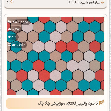
رزولوشن والپیپر: Full HD
81
1400/12/28
5,714
4.9
UHD (4k)
دانلود والپیپر فانتزی موزاییکی رنگارنگ