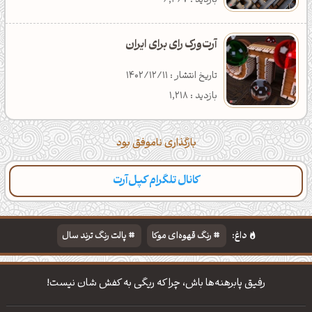
بازدید : 6,367
آرت‌ورک رای برای ایران
تاریخ انتشار : 1402/12/11
بازدید : 1,218
بارگذاری ناموفق بود
کانال تلگرام کپل‌آرت
داغ:
رنگ قهوه‌ای موکا
پالت رنگ ترند سال
دانلود والپیپر مذهبی
تایپوگرافی شعر مولانا
رفیق پابرهنه‌ها باش، چرا که ریگی به کفش شان نیست!