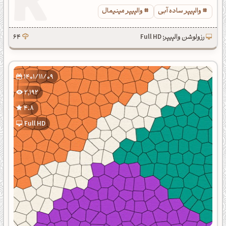
والپیپر ساده آبی
والپیپر مینیمال
رزولوشن والپیپر: Full HD
64
1401/11/09
2,192
4.8
Full HD