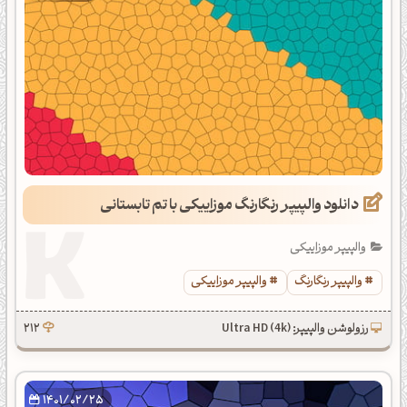
دانلود والپیپر رنگارنگ موزاییکی با تم تابستانی
والپیپر موزاییکی
والپیپر رنگارنگ
والپیپر موزاییکی
رزولوشن والپیپر: Ultra HD (4k)
212
1401/02/25