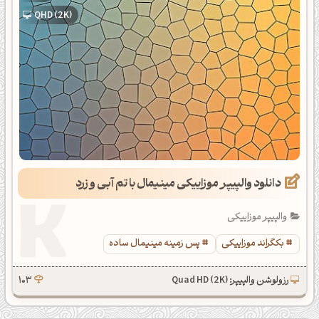
QHD (2K)
دانلود والپیپر موزاییکی مینیمال با تم آبی و زرد
والپیپر موزاییکی
بکگراند موزاییکی
پس زمینه مینیمال ساده
رزولوشن والپیپر: Quad HD (2K)
103