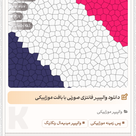
3,372
4.7
UHD (4k)
دانلود والپیپر فانتزی صورتی با بافت موزاییکی
والپیپر موزاییکی
پس زمینه موزاییکی
والپیپر مینیمال رنگارنگ