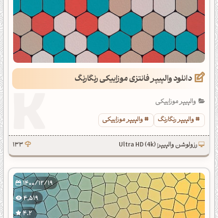
دانلود والپیپر فانتزی موزاییکی رنگارنگ
والپیپر موزاییکی
والپیپر رنگارنگ
والپیپر موزاییکی
رزولوشن والپیپر: Ultra HD (4k)
133
1400/12/19
4,519
4.2