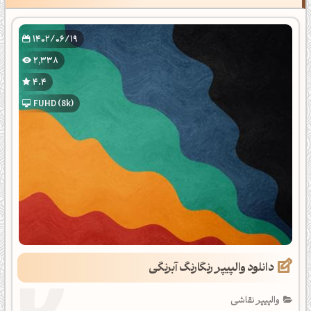
1402/06/19
2,338
4.4
FUHD (8k)
دانلود والپیپر رنگارنگ آبرنگی
والپیپر نقاشی