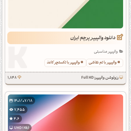
دانلود والپیپر پرچم ایران
والپیپر مناسبتی
والپیپر با تم نقاشی
والپیپر با تکستچر کاغذ
رزولوشن والپیپر: Full HD
1,848
1401/07/18
7,455
4.6
UHD (4k)