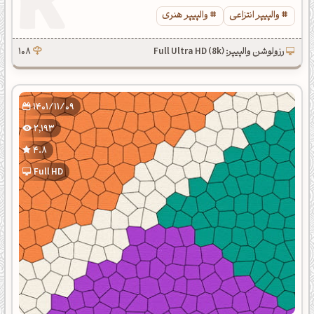
والپیپر انتزاعی
والپیپر هنری
رزولوشن والپیپر: Full Ultra HD (8k)
108
1401/11/09
2,193
4.8
Full HD