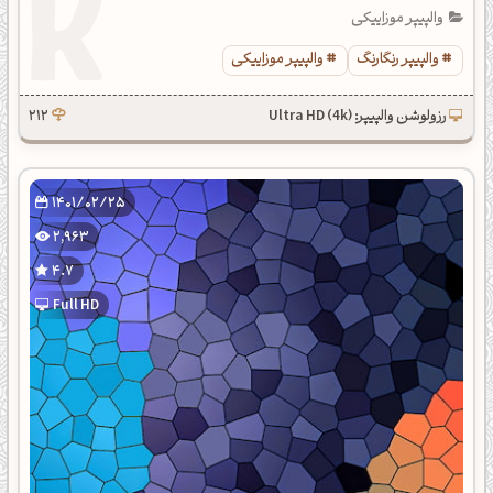
والپیپر موزاییکی
والپیپر رنگارنگ
والپیپر موزاییکی
رزولوشن والپیپر: Ultra HD (4k)
212
1401/02/25
2,963
4.7
Full HD