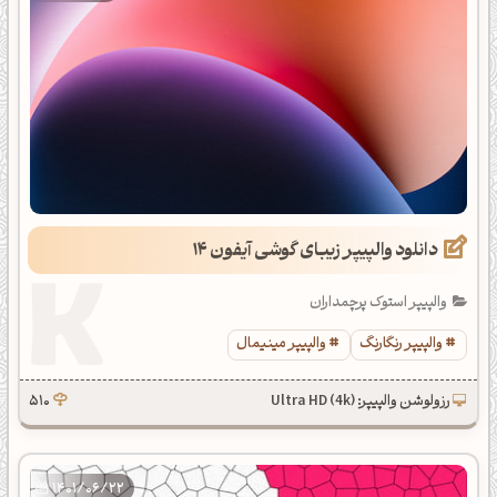
دانلود والپیپر زیبای گوشی آیفون 14
والپیپر استوک پرچمداران
والپیپر رنگارنگ
والپیپر مینیمال
رزولوشن والپیپر: Ultra HD (4k)
510
1401/06/22