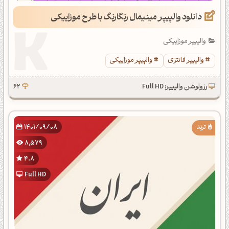
دانلود والپیپر مینیمال رنگارنگ با طرح موزاییکی
والپیپر موزاییکی
والپیپر فانتزی
والپیپر موزاییکی
رزولوشن والپیپر: Full HD
62
1401/09/08
8,579
4.8
Full HD