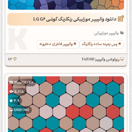
دانلود والپیپر موزاییکی رنگارنگ گوشی LG G6
والپیپر موزاییکی
پس زمینه ساده رنگارنگ
والپیپر فانتزی دخترونه
رزولوشن والپیپر: Full HD
82
1400/12/28
5,715
4.9
UHD (4k)