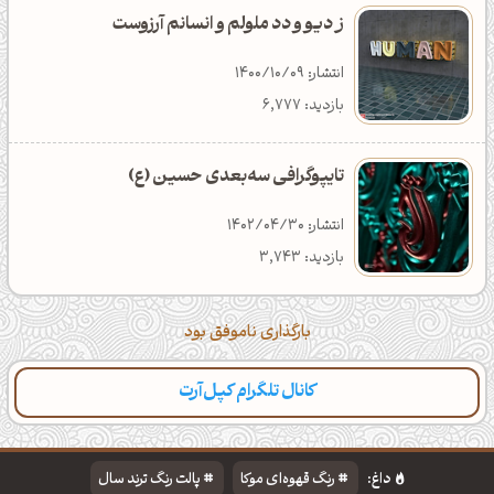
ز دیو و دد ملولم و انسانم آرزوست
انتشار: 1400/10/09
بازدید: 6,777
تایپوگرافی سه‌بعدی حسین (ع)
انتشار: 1402/04/30
بازدید: 3,743
بارگذاری ناموفق بود
کانال تلگرام کپل‌آرت
داغ:
رنگ قهوه‌ای موکا
پالت رنگ ترند سال