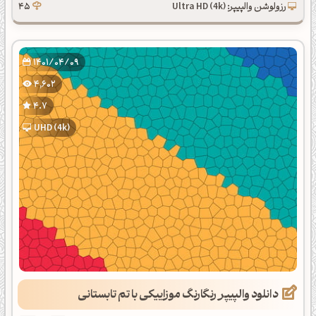
رزولوشن والپیپر: Ultra HD (4k)
45
1401/04/09
4,602
4.7
UHD (4k)
دانلود والپیپر رنگارنگ موزاییکی با تم تابستانی