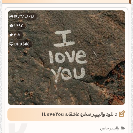
1403/08/18
1,492
4.5
UHD (4k)
دانلود والپیپر صخره عاشقانه I Love You
والپیپر خاص