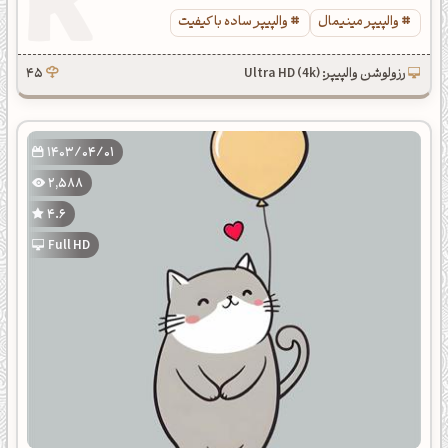
والپیپر مینیمال
والپیپر ساده با کیفیت
رزولوشن والپیپر: Ultra HD (4k)
45
1403/04/01
2,588
4.6
Full HD