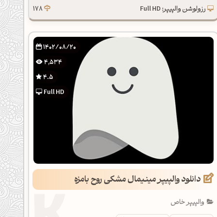
رزولوشن والپیپر: Full HD
178
1402/08/20
4,534
4.5
Full HD
دانلود والپیپر مینیمال مشکی روح بامزه
والپیپر خاص