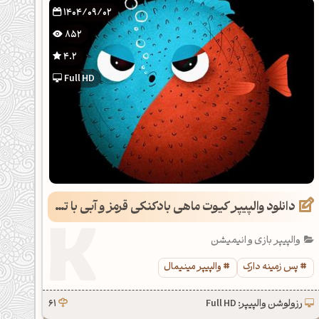
1404/09/02
852
4.2
Full HD
دانلود والپیپر کیوت ماهی بادکنکی قرمز و آبی با تم دارک
والپیپر بازی و انیمیشن
پس زمینه دارک
والپیپر مینیمال
رزولوشن والپیپر: Full HD
61