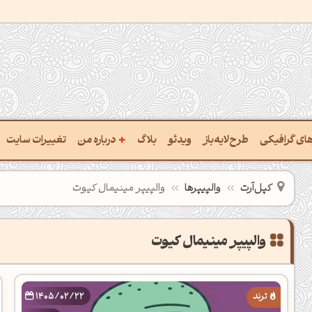
+
رهای گرافیکی
طرح‌لایه‌باز
ویدئو
بلاگ
درباره من
تغییرات سایت
ت پالت از تصویر
درباره‌من
کپل‌آرت
والپیپرها
والپیپر مینیمال کیوت
ب رنگ‌ها باهم
سفارش پروژه
 نام رنگ با کد Hex
تماس با ‌من
خراج کد رنگ از عکس
سوالات متداول‌‌
ت پالت رنگ با هوش‌مصنوعی
1405/02/22