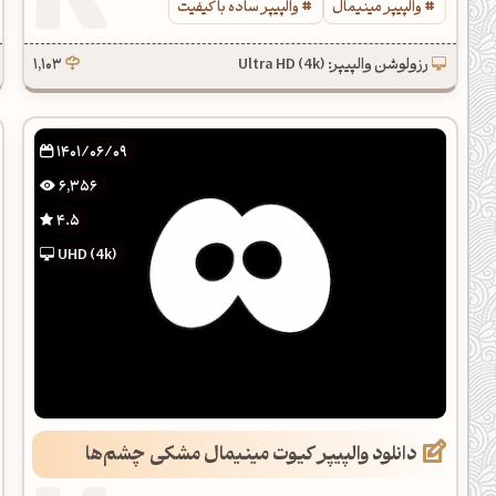
والپیپر مینیمال
والپیپر ساده با کیفیت
رزولوشن والپیپر: Ultra HD (4k)
1,103
1401/06/09
6,356
4.5
UHD (4k)
دانلود والپیپر کیوت مینیمال مشکی چشم‌ها