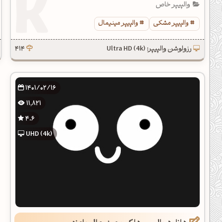
والپیپر خاص
والپیپر مشکی
والپیپر مینیمال
رزولوشن والپیپر: Ultra HD (4k)
414
1401/02/16
11,821
4.6
UHD (4k)