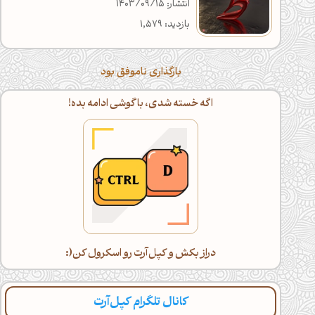
انتشار: 1403/09/15
بازدید: 1,579
بارگذاری ناموفق بود
اگه خسته شدی، با گوشی ادامه بده!
دراز بکش و کپل‌آرت رو اسکرول کن(:
کانال تلگرام کپل‌آرت