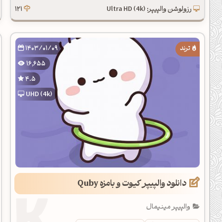
رزولوشن والپیپر: Ultra HD (4k)
121
1403/01/09
16,655
4.5
UHD (4k)
دانلود والپیپر کیوت و بامزه Quby
والپیپر مینیمال