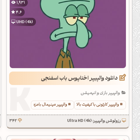
1,931
یل کدهای رنگ
4.6
تن رنگ مکمل
UHD (4k)
ده تمام ابزارها
دانلود والپیپر اختاپوس باب اسفنجی
والپیپر بازی و انیمیشن
والپیپر کارتونی با کیفیت بالا
والپیپر مینیمال بامزه
رزولوشن والپیپر: Ultra HD (4k)
342