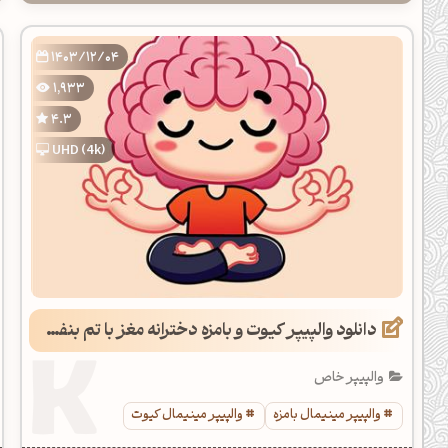
1403/12/04
1,933
4.3
UHD (4k)
دانلود والپیپر کیوت و بامزه دخترانه مغز با تم بنفش، کرمی و صورتی
والپیپر خاص
والپیپر مینیمال بامزه
والپیپر مینیمال کیوت