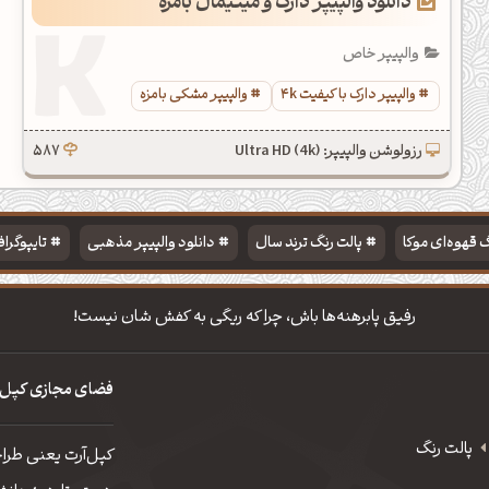
دانلود والپیپر دارک و مینیمال بامزه
والپیپر خاص
والپیپر دارک با کیفیت 4k
والپیپر مشکی بامزه
رزولوشن والپیپر: Ultra HD (4k)
587
 قهوه‌ای موکا
پالت رنگ ترند سال
دانلود والپیپر مذهبی
تایپوگرا
رفیق پابرهنه‌ها باش، چرا که ریگی به کفش شان نیست!
فضای مجازی کپل‌
پالت رنگ
کپل‌آرت یعنی طرا