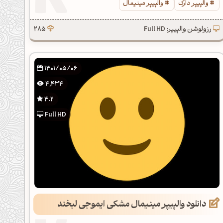
والپیپر دارک
والپیپر مینیمال
رزولوشن والپیپر: Full HD
285
1401/05/06
4,434
4.2
Full HD
دانلود والپیپر مینیمال مشکی ایموجی لبخند