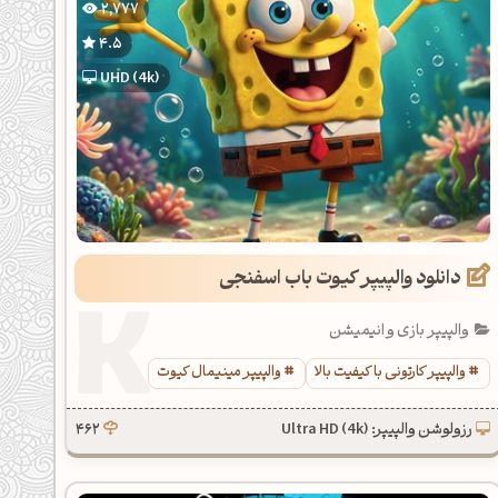
2,777
4.5
UHD (4k)
دانلود والپیپر کیوت باب اسفنجی
والپیپر بازی و انیمیشن
والپیپر کارتونی با کیفیت بالا
والپیپر مینیمال کیوت
رزولوشن والپیپر: Ultra HD (4k)
462