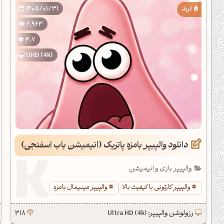
1405/01/31
2,963
4.7
UHD (4k)
دانلود والپیپر بامزه پاتریک (انیمیشن باب اسفنجی)
والپیپر بازی و انیمیشن
والپیپر کارتونی با کیفیت بالا
والپیپر مینیمال بامزه
رزولوشن والپیپر: Ultra HD (4k)
318