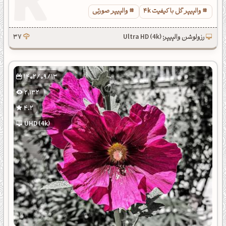
والپیپر گل با کیفیت 4k
والپیپر صورتی
رزولوشن والپیپر: Ultra HD (4k)
37
1402/09/13
2,132
4.2
UHD (4k)