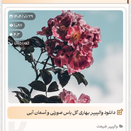
1404/01/29
1,097
4.3
UHD (4k)
دانلود والپیپر بهاری گل یاس صورتی و آسمان آبی
والپیپر طبیعت