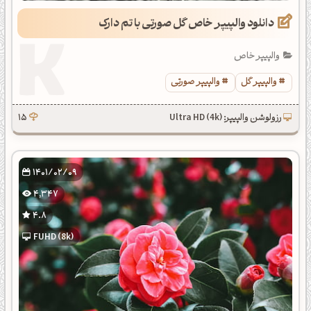
دانلود والپیپر خاص گل صورتی با تم دارک
والپیپر خاص
والپیپر گل
والپیپر صورتی
رزولوشن والپیپر: Ultra HD (4k)
15
1401/02/09
4,347
4.8
FUHD (8k)