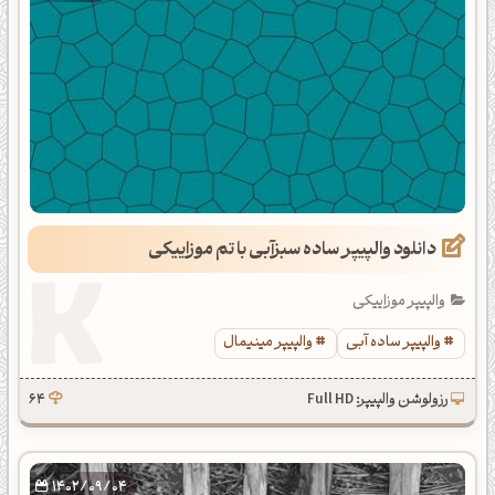
دانلود والپیپر ساده سبزآبی با تم موزاییکی
والپیپر موزاییکی
والپیپر ساده آبی
والپیپر مینیمال
رزولوشن والپیپر: Full HD
64
1402/09/04