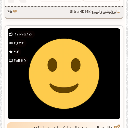
رزولوشن والپیپر: Ultra HD (4k)
45
1401/05/06
4,434
4.2
Full HD