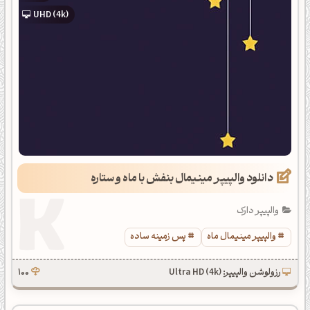
UHD (4k)
دانلود والپیپر مینیمال بنفش با ماه و ستاره
والپیپر دارک
والپیپر مینیمال ماه
پس زمینه ساده
رزولوشن والپیپر: Ultra HD (4k)
100