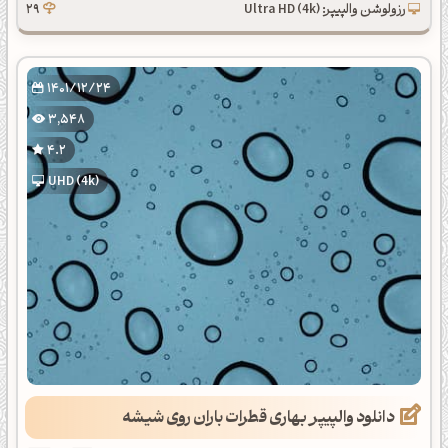
رزولوشن والپیپر: Ultra HD (4k)
29
1401/12/24
3,548
4.2
UHD (4k)
دانلود والپیپر بهاری قطرات باران روی شیشه