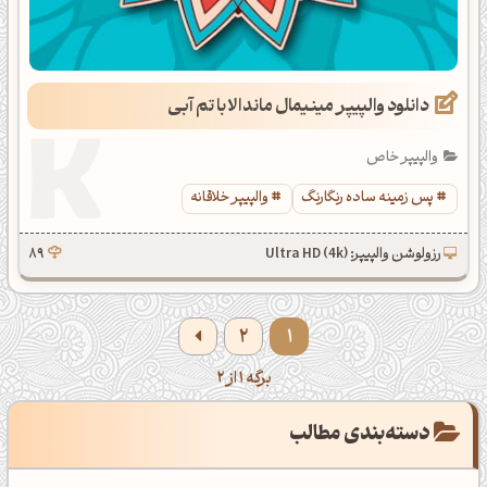
دانلود والپیپر مینیمال ماندالا با تم آبی
والپیپر خاص
پس زمینه ساده رنگارنگ
والپیپر خلاقانه
رزولوشن والپیپر: Ultra HD (4k)
89
2
1
برگه 1 از 2
دسته‌بندی مطالب