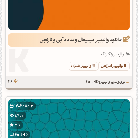
دانلود والپیپر مینیمال و ساده آبی و نارنجی
والپیپر رنگارنگ
والپیپر انتزاعی
والپیپر هنری
رزولوشن والپیپر: Full HD
116
1402/11/13
1,707
4.7
Full HD