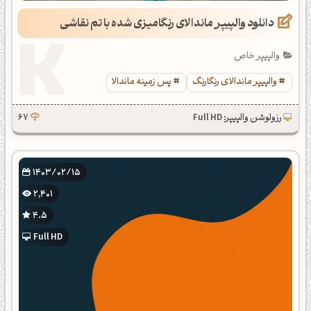
دانلود والپیپر ماندالای رنگامیزی شده با تم نقاشی
والپیپر خاص
والپیپر ماندالای رنگارنگ
پس زمینه ماندالا
رزولوشن والپیپر: Full HD
67
1403/02/15
2,401
4.5
Full HD