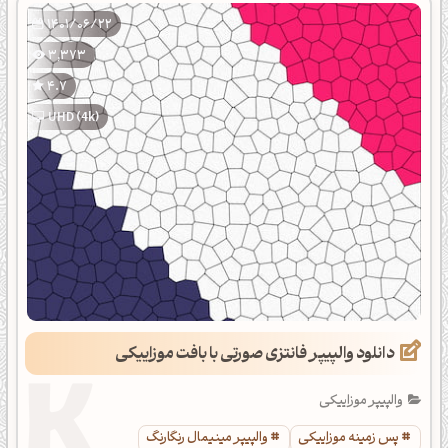
1401/06/22
3,373
4.7
UHD (4k)
دانلود والپیپر فانتزی صورتی با بافت موزاییکی
والپیپر موزاییکی
پس زمینه موزاییکی
والپیپر مینیمال رنگارنگ