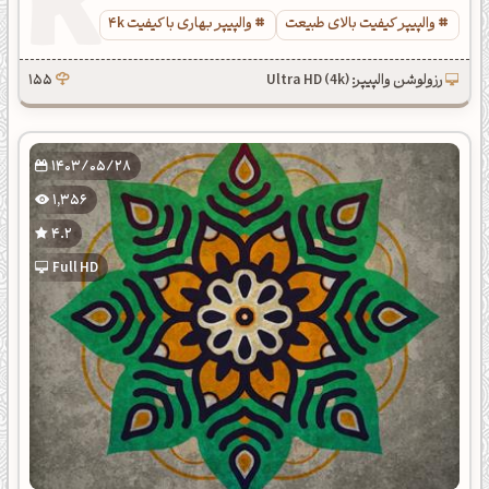
والپیپر کیفیت بالای طبیعت
والپیپر بهاری با کیفیت 4k
رزولوشن والپیپر: Ultra HD (4k)
155
1403/05/28
1,356
4.2
Full HD