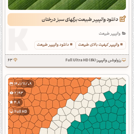
دانلود والپیپر طبیعت برگهای سبز درختان
والپیپر طبیعت
والپیپر کیفیت بالای طبیعت
دانلود والپیپر طبیعت
رزولوشن والپیپر: Full Ultra HD (8k)
63
1401/11/09
2,193
4.8
Full HD