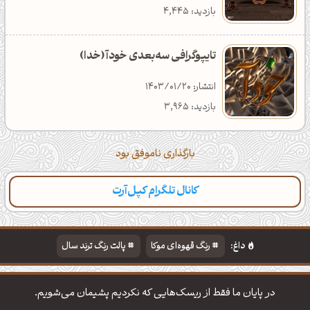
بازدید: 4,445
تایپوگرافی سه‌بعدی خودآ (خدا)
انتشار: 1403/01/20
بازدید: 3,965
بارگذاری ناموفق بود
کانال تلگرام کپل‌آرت
داغ:
رنگ قهوه‌ای موکا
پالت رنگ ترند سال
دانلود والپیپر مذهبی
تایپوگرافی شعر مولانا
در پایان ما فقط از ریسک‌هایی که نکردیم پشیمان می‌شویم.