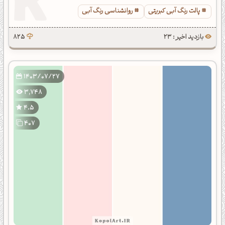
پالت رنگ آبی کبریتی
روانشناسی رنگ آبی
بازدید اخیر : 23
825
1403/07/27
3,748
4.5
407