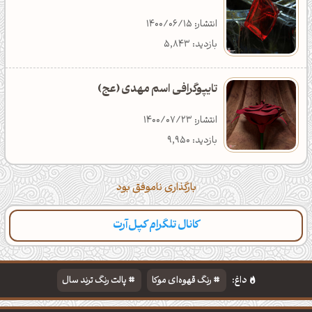
انتشار: 1400/06/15
بازدید: 5,843
تایپوگرافی اسم مهدی (عج)
انتشار: 1400/07/23
بازدید: 9,950
بارگذاری ناموفق بود
کانال تلگرام کپل‌آرت
داغ:
رنگ قهوه‌ای موکا
پالت رنگ ترند سال
دانلود والپیپر مذهبی
تایپوگرافی شعر مولانا