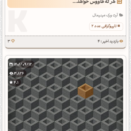
هر که طاووس خواهد...
آرت ورک مینیمال
تایپوگرافی عدد 2
بازدید اخیر : 4
3
1401/09/12
3,826
4.1