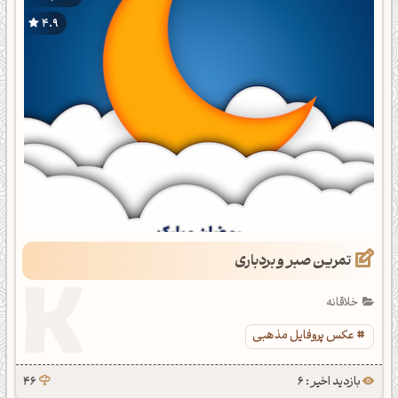
4.9
تمرین صبر و بردباری
خلاقانه
عکس پروفایل مذهبی
بازدید اخیر : 6
46