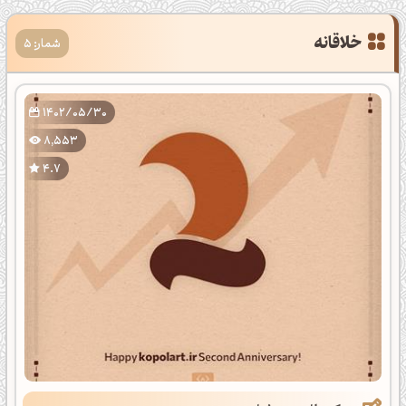
خلاقانه
شمار: 5
1402/05/30
8,553
4.7