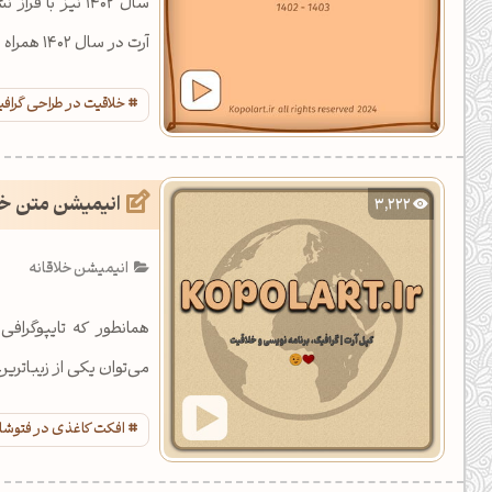
سال 1402 نیز ب
آرت در سال 1402 همراه باشید. این موزیک ویدئو در افترافکتس کامپوزیت شده است.
خلاقیت در طراحی گراف
انیمیشن متن خل
3,222
انیمیشن خلاقانه
همانطور که تایپوگراف
می‌توان یکی از زیباترین انیمیشن
افکت کاغذی در فتوش