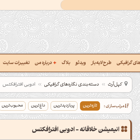
+
رهای گرافیکی
طرح‌لایه‌باز
ویدئو
بلاگ
درباره من
تغییرات سایت
ت پالت از تصویر
درباره‌من
کپل‌آرت
دسته‌بندی‌ نگاره‌های گرافیکی
ادوبی افترافکتس
ب رنگ‌ها باهم
سفارش پروژه
تازه‌ترین
پربازدیدترین
داغ‌ترین
محبوب‌ترین
مرتب‌سازی :
 نام رنگ با کد Hex
تماس با ‌من
خراج کد رنگ از عکس
سوالات متداول‌‌
انیمیشن خلاقانه - ادوبی افترافکتس
ت پالت رنگ با هوش‌مصنوعی