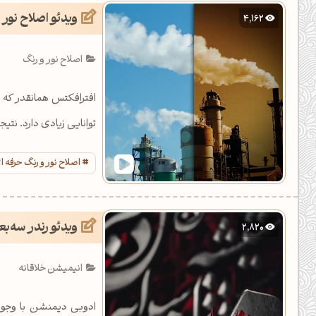
ویدئو اصلاح نور
4,162
اصلاح نور و رنگ
افترافکتس همانقدر که 
توانایی زیادی دارد. نتی
اصلاح نور و رنگ حرفه 
ویدئو رندر سه‌بعدی 100 مگا
2,820
انیمیشن خلاقانه
ادوبی دیمنشن با وجود