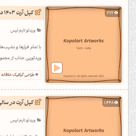
یل کدهای رنگ
کپل آرت 1403 در یک نگاه
772
تن رنگ مکمل
ویدئو تایم لپس
ده تمام ابزارها
ویدئویی جذاب از مجموعه طراح
طراحی گرافیک خلاقانه
کپل آرت در سال
1,448
ویدئو تایم لپس