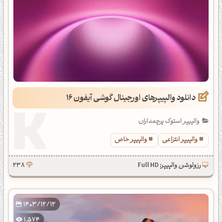
دانلود والپیپرهای اورجینال گوشی آیفون 16
والپیپر استوک پرچمداران
والپیپر انتزاعی
والپیپر خاص
رزولوشن والپیپر: Full HD
238
1403/12/12
1,574