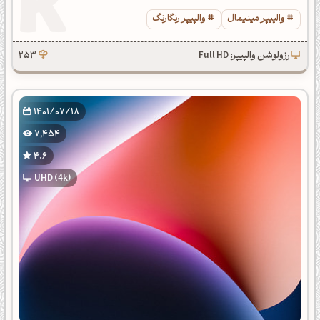
والپیپر مینیمال
والپیپر رنگارنگ
رزولوشن والپیپر: Full HD
253
1401/07/18
7,454
4.6
UHD (4k)