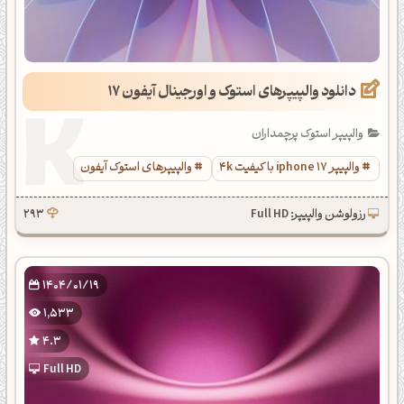
دانلود والپیپرهای استوک و اورجینال آیفون 17
والپیپر استوک پرچمداران
والپیپر iphone 17 با کیفیت 4k
والپیپرهای استوک آیفون
رزولوشن والپیپر: Full HD
293
1404/01/19
1,533
4.3
Full HD