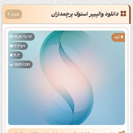
دانلود والپیپر استوک پرچمداران
شمار: 6
1404/11/12
3,359
4.3
QHD (2K)