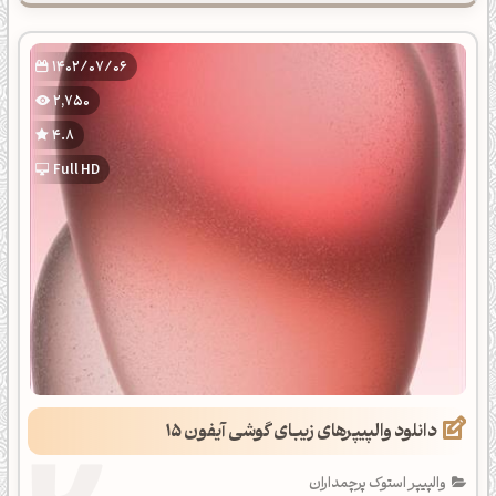
1402/07/06
2,750
4.8
Full HD
دانلود والپیپرهای زیبای گوشی آیفون 15
والپیپر استوک پرچمداران