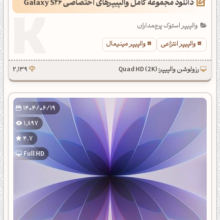
دانلود مجموعه کامل والپیپرهای اختصاصی Galaxy S26
والپیپر استوک پرچمداران
والپیپر انتزاعی
والپیپر مینیمال
رزولوشن والپیپر: Quad HD (2K)
2,139
1404/06/19
1,897
4.7
Full HD