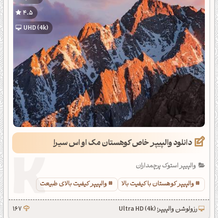
4.5
UHD (4k)
دانلود والپیپر خاص کوهستان مک او اس سیرا
والپیپر استوک پرچمداران
والپیپر کوهستان با کیفیت بالا
والپیپر کیفیت بالای طبیعت
رزولوشن والپیپر: Ultra HD (4k)
167