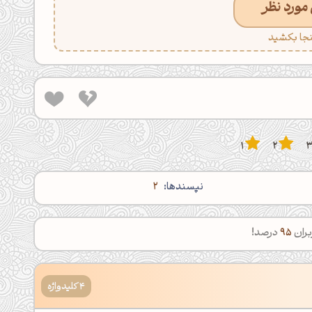
مورد نظر
ینجا بکشید
1
2
نپسندها:
2
بران
95
درصد!
4 کلیدواژه