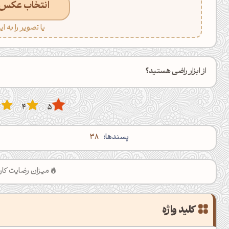
انتخاب عکس 
یا تصویر را به ا
از ابزار راضی هستید؟
3
4
5
پسند‌ها:
38
میزان رضایت کار
کلید واژه