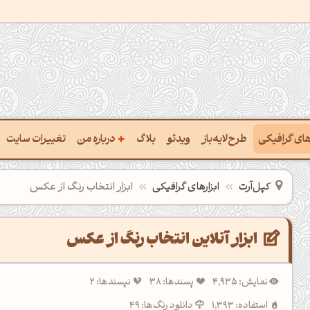
+
رهای گرافیکی
طرح‌لایه‌باز
ویدئو
بلاگ
درباره من
تغییرات سایت
ت پالت از تصویر
درباره‌من
کپل‌آرت
ابزارهای گرافیکی
ابزار انتخاب رنگ از عکس
ب رنگ‌ها باهم
سفارش پروژه
 نام رنگ با کد Hex
تماس با ‌من
ابزار آنلاین انتخاب رنگ از عکس
خراج کد رنگ از عکس
سوالات متداول‌‌
نمایش: 4,935
پسندها: 38
نپسندها: 2
ت پالت رنگ با هوش‌مصنوعی
استفاده: 1,393
دانلود رنگ‌ها: 49