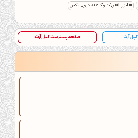
ابزار یافتن کد رنگ Hex درون عکس
 کپل‌آرت
صفحه پینترست کپل‌آرت