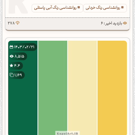
روانشناسی رنگ خردلی
روانشناسی رنگ آبی پاستلی
بازدید اخیر : 6
278
1403/02/21
8,515
4.4
1,169