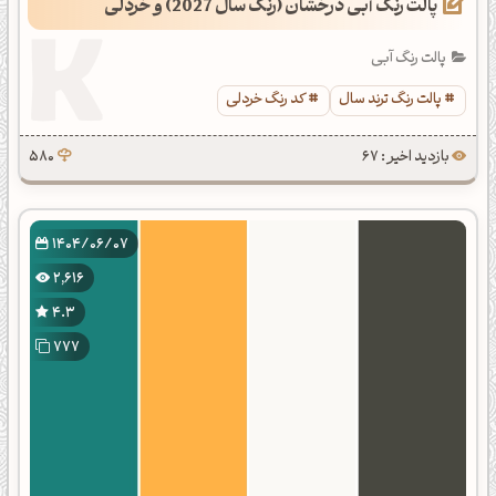
پالت رنگ آبی درخشان (رنگ سال 2027) و خردلی
پالت رنگ آبی
پالت رنگ ترند سال
کد رنگ خردلی
بازدید اخیر : 67
580
1404/06/07
2,616
4.3
777