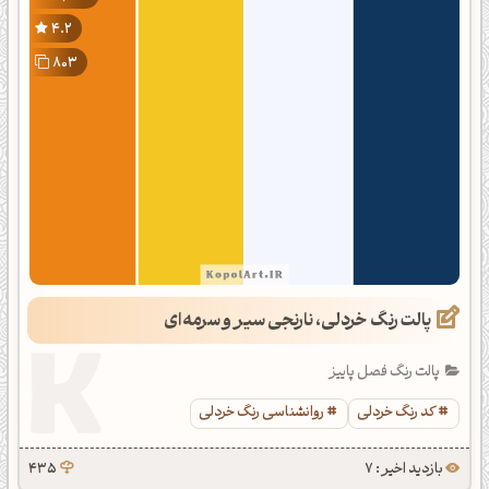
4.2
803
پالت رنگ خردلی، نارنجی سیر و سرمه‌ای
پالت رنگ فصل پاییز
کد رنگ خردلی
روانشناسی رنگ خردلی
بازدید اخیر : 7
435