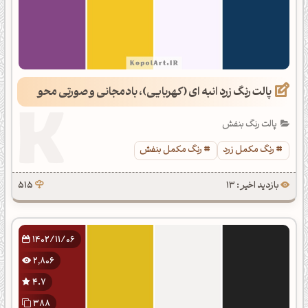
پالت رنگ زرد انبه ای (کهربایی)، بادمجانی و صورتی محو
پالت رنگ بنفش
رنگ مکمل زرد
رنگ مکمل بنفش
بازدید اخیر : 13
515
1402/11/06
2,806
4.7
388