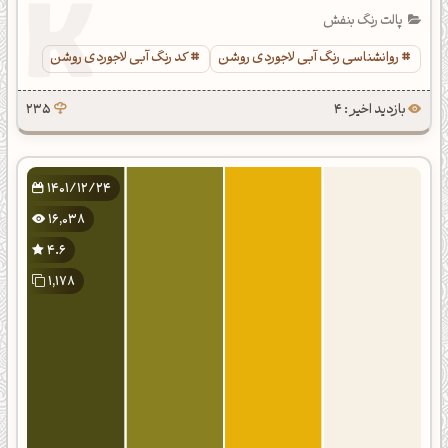
پالت رنگ بنفش
روانشناسی رنگ آبی لاجوردی روشن
کد رنگ آبی لاجوردی روشن
بازدید اخیر : 4
235
1401/12/24
16,038
4.6
1,178