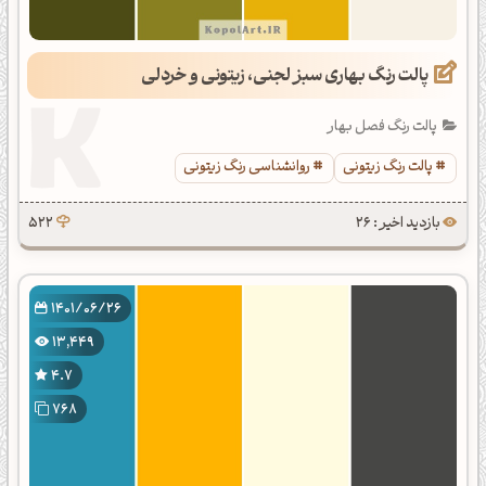
پالت رنگ بهاری سبز لجنی، زیتونی و خردلی
پالت رنگ فصل بهار
پالت رنگ زیتونی
روانشناسی رنگ زیتونی
بازدید اخیر : 26
522
1401/06/26
13,449
4.7
768