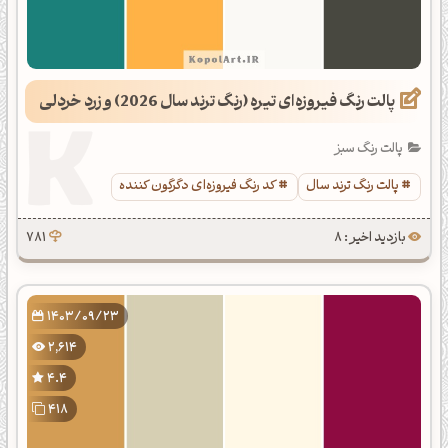
پالت رنگ فیروزه‌ای تیره (رنگ ترند سال 2026) و زرد خردلی
پالت رنگ سبز
پالت رنگ ترند سال
کد رنگ فیروزه‌ای دگرگون کننده
بازدید اخیر : 8
781
1403/09/23
2,614
4.4
418