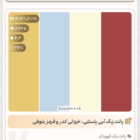
1403/03/18
8,235
4.3
338
پالت رنگ آبی پاستلی، خردلی کدر و قرمز بلوطی
پالت رنگ قهوه‌ای