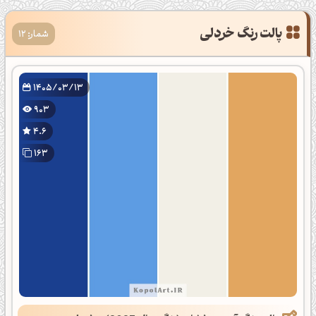
شمار: 12
1405/03/13
903
4.6
163