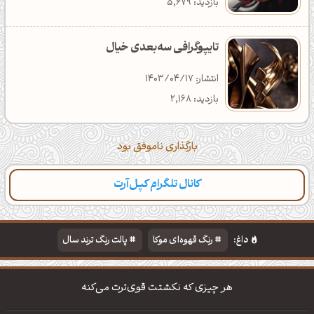
بازدید: 5,679
تایپوگرافی سه‌بعدی خیال
انتشار: 1403/04/17
بازدید: 2,168
بارگذاری ناموفق بود
کانال تلگرام کپل‌آرت
داغ:
رنگ قهوه‌ای موکا
پالت رنگ ترند سال
دانلود والپیپر مذهبی
تایپوگرافی شعر مولانا
هر چیزی که نکشتت قوی‌ترت می‌کنه