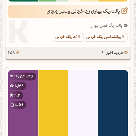
پالت رنگ بهاری زرد خردلی و سبز زمردی
پالت رنگ فصل بهار
روانشناسی رنگ خردلی
کد رنگ خردلی
بازدید اخیر : 16
659
1402/11/26
8,168
4.3
1,059