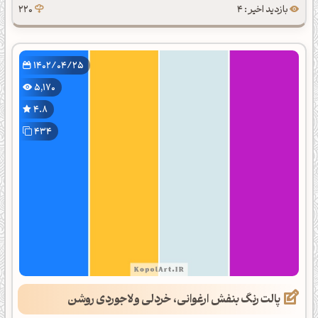
بازدید اخیر : 4
220
1402/04/25
5,170
4.8
434
پالت رنگ بنفش ارغوانی، خردلی و لاجوردی روشن