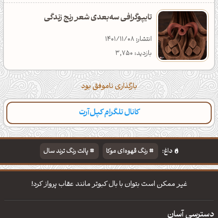
تایپوگرافی سه‌بعدی شعر رنج زندگی
انتشار: 1401/11/08
بازدید: 3,750
بارگذاری ناموفق بود
کانال تلگرام کپل‌آرت
داغ:
رنگ قهوه‌ای موکا
پالت رنگ ترند سال
دانلود والپیپر مذهبی
تایپوگرافی شعر مولانا
غیر ممكن است بتوان با بال كبوتر مانند عقاب پرواز كرد!
دسترسی آسان