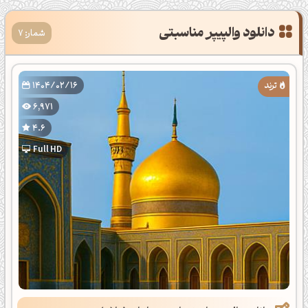
دانلود والپیپر مناسبتی
شمار: 7
1404/02/16
6,971
4.6
Full HD