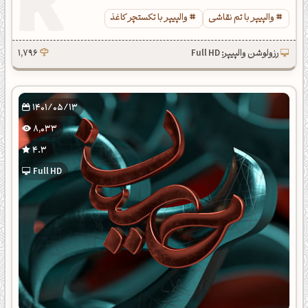
والپیپر با تم نقاشی
والپیپر با تکستچر کاغذ
رزولوشن والپیپر: Full HD
1,796
1401/05/13
8,033
4.3
Full HD