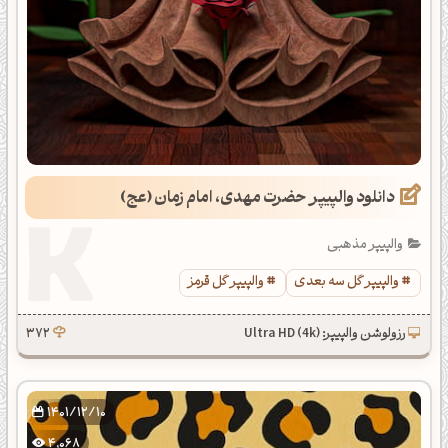
دانلود والپیپر حضرت مهدی، امام زمان (عج)
والپیپر مذهبی
والپیپر گل سه بعدی
والپیپر گل قرمز
رزولوشن والپیپر: Ultra HD (4k)
372
1401/12/10
4,068