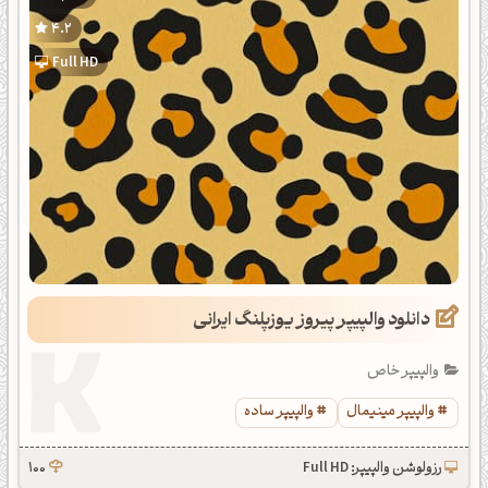
4.2
Full HD
دانلود والپیپر پیروز یوزپلنگ ایرانی
والپیپر خاص
والپیپر مینیمال
والپیپر ساده
رزولوشن والپیپر: Full HD
100