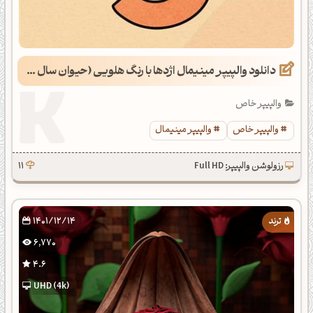
دانلود والپیپر مینیمال اژدها با رنگ هلویی (حیوان سال 1403)
والپیپر خاص
والپیپر خاص
والپیپر مینیمال
رزولوشن والپیپر: Full HD
11
1401/12/14
6,770
4.6
UHD (4k)