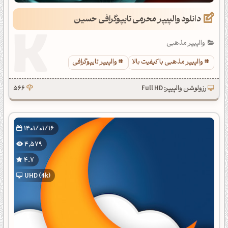
دانلود والپیپر محرمی تایپوگرافی حسین
والپیپر مذهبی
والپیپر مذهبی با کیفیت بالا
والپیپر تایپوگرافی
رزولوشن والپیپر: Full HD
566
1401/01/16
4,579
4.7
UHD (4k)