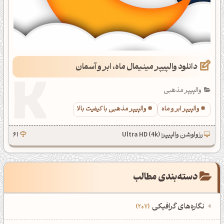
دانلود والپیپر مینیمال ماه، ابر و آسمان
والپیپر مذهبی
والپیپر ابر و ماه
والپیپر مذهبی با کیفیت بالا
رزولوشن والپیپر: Ultra HD (4k)
61
دسته‌بندی مطالب
نگاره‌های گرافیکی
207