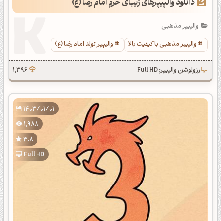
دانلود والپیپرهای زیبای حرم امام رضا (ع)
والپیپر مذهبی
والپیپر مذهبی با کیفیت بالا
والیپپر تولد امام رضا (ع)
رزولوشن والپیپر: Full HD
1,396
1403/01/01
1,988
4.8
Full HD