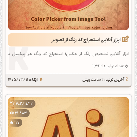
ابزار آنلاین استخراج کد رنگ از تصویر
ابزار آنلاین تشخیص رنگ از عکس؛ استخراج کد رنگ هر پیکسل با
HEX، RGB، CMYK و نمایش نام فارسی و انگلیسی رنگ.
تعداد تولیدها: 1,391
آخرین تولید: 2 ساعت پیش
ارتقاء: 1405/03/11
1402/11/12
21,883
120