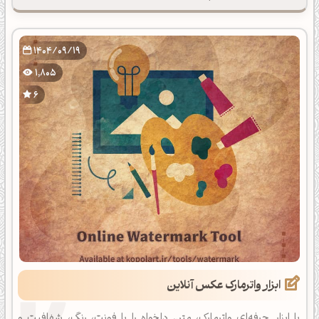
1404/09/19
1,805
6
ابزار واترمارک عکس آنلاین
با ابزار حرفه‌ای واترمارک، متن دلخواه را با فونت، رنگ، شفافیت و