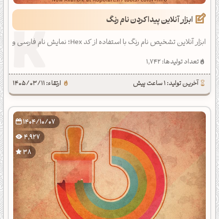
ابزار آنلاین پیدا کردن نام رنگ
ابزار آنلاین تشخیص نام رنگ با استفاده از کد Hex؛ نمایش نام فارسی و
انگلیسی رنگ با کد HEX، RGB، CMYK، HSL، روشنایی، غلظت و طول
تعداد تولیدها: 1,742
موج و اطلاعات کامل دیگر.
آخرین تولید: 1 ساعت پیش
ارتقاء: 1405/03/11
1404/10/07
4,927
38