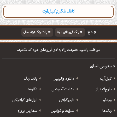
کانال تلگرام کپل‌آرت
داغ:
رنگ قهوه‌ای موکا
پالت رنگ ترند سال
دانلود والپیپر مذهبی
تایپوگرافی شعر مولانا
مواظب باشید حقیقت را لابه لای آرزوهای خود گم نکنید.
دسترسی آسان
کپل‌آرت
دانلود‌ والپیپر
پالت رنگ
طرح‌لایه‌باز
مقالات آموزشی
نگاره‌ها
ویدئو
‌تایپوگرافی
ابزارهای گرافیکی
رنگ‌ها
شرایط و قوانین
سفارش پروژه