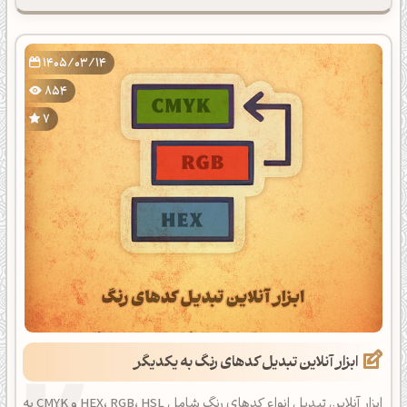
1405/03/14
854
7
ابزار آنلاین تبدیل کدهای رنگ به یکدیگر
ابزار آنلاین تبدیل انواع کدهای رنگ شامل HEX، RGB، HSL و CMYK به