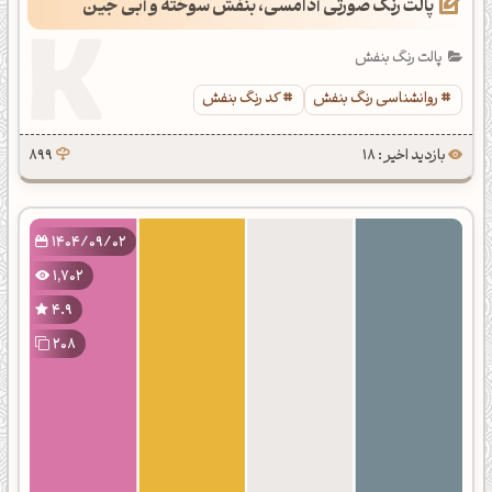
پالت رنگ صورتی آدامسی، بنفش سوخته و آبی جین
پالت رنگ بنفش
روانشناسی رنگ بنفش
کد رنگ بنفش
بازدید اخیر : 18
899
1404/09/02
1,702
4.9
208