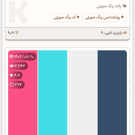
پالت رنگ صورتی
روانشناسی رنگ صورتی
کد رنگ صورتی
بازدید اخیر : 9
909
1402/08/10
3,243
4.9
374