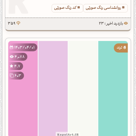
روانشناسی رنگ صورتی
کد رنگ صورتی
بازدید اخیر : 23
359
1403/04/01
4,078
4.7
603