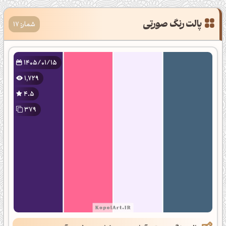
شمار: 17
1405/01/15
1,729
4.5
379