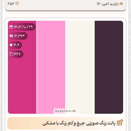
بازدید اخیر : 16
252
1402/10/29
12,293
4.9
427
پالت رنگ صورتی جیغ و کم رنگ با مشکی