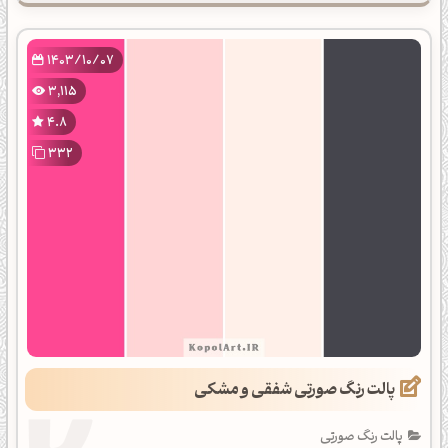
1403/10/07
3,115
4.8
332
پالت رنگ صورتی شفقی و مشکی
پالت رنگ صورتی