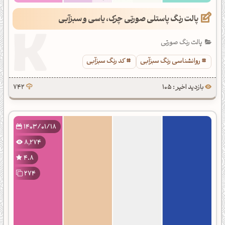
پالت رنگ پاستلی صورتی چرک، یاسی و سبزآبی
پالت رنگ صورتی
روانشناسی رنگ سبزآبی
کد رنگ سبزآبی
بازدید اخیر : 105
742
1403/01/18
8,274
4.8
274