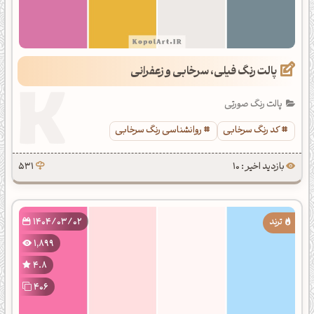
پالت رنگ فیلی، سرخابی و زعفرانی
پالت رنگ صورتی
کد رنگ سرخابی
روانشناسی رنگ سرخابی
بازدید اخیر : 10
531
1404/03/02
1,899
4.8
406