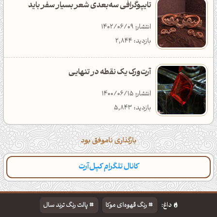
تایپوگرافی سه‌بعدی شعر بسیار سفر باید
انتشار: 1402/06/09
بازدید: 2,844
آرت‌ورک یک نقطه در تنهایـی
انتشار: 1400/06/15
بازدید: 5,843
بارگذاری ناموفق بود
کانال تلگرام کپل‌آرت
داغ:
رنگ قهوه‌ای موکا
پالت رنگ ترند سال