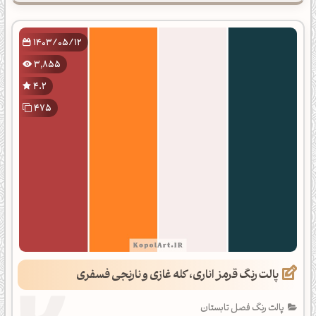
1403/05/12
3,855
4.2
475
پالت رنگ قرمز اناری، کله غازی و نارنجی فسفری
پالت رنگ فصل تابستان