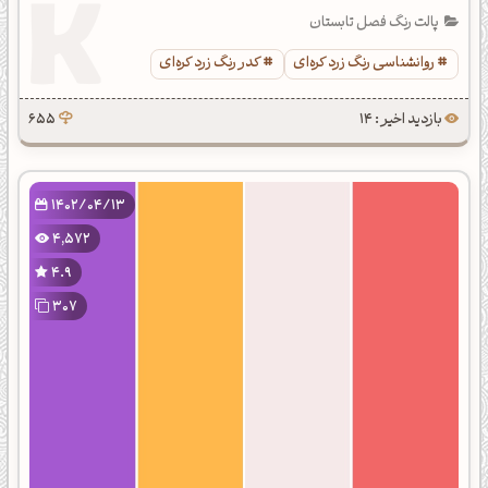
پالت رنگ فصل تابستان
روانشناسی رنگ زرد کره‌ای
کدر رنگ زرد کره‌ای
بازدید اخیر : 14
655
1402/04/13
4,572
4.9
307