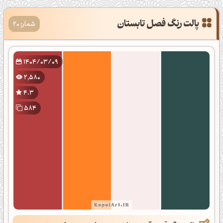
شمار: 20
1404/03/09
2,580
4.3
584