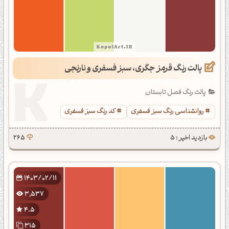
پالت رنگ قرمز جگری، سبز فسفری و نارنجی
پالت رنگ فصل تابستان
روانشناسی رنگ سبز فسفری
کد رنگ سبز فسفری
بازدید اخیر : 5
265
1403/02/11
3,537
4.5
315