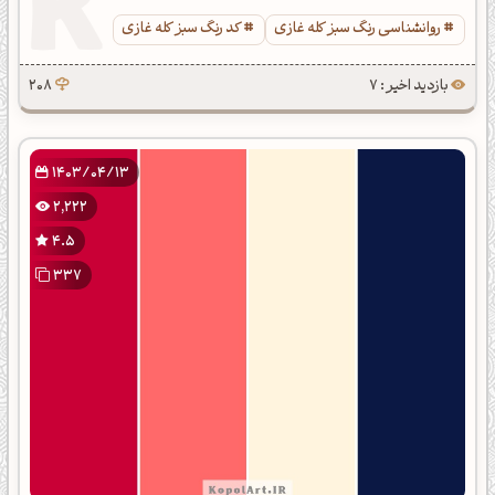
روانشناسی رنگ سبز کله غازی
کد رنگ سبز کله غازی
بازدید اخیر : 7
208
1403/04/13
2,222
4.5
337