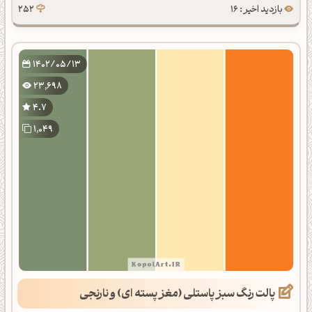
بازدید اخیر : 16
252
1402/05/13
23,698
4.7
1,049
پالت رنگ سبز پاستلی (مغز پسته ای) و نارنجی