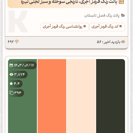
پالت رنگ قرمز آجری، نارنجی سوخته و سبز لجنی تیره
پالت رنگ فصل تابستان
کد رنگ قرمز آجری
روانشناسی رنگ قرمز آجری
بازدید اخیر : 56
692
1403/06/17
3,874
4.4
394