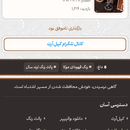
انتشار: 1402/12/11
بازدید: 1,219
بارگذاری ناموفق بود
کانال تلگرام کپل‌آرت
داغ:
رنگ قهوه‌ای موکا
پالت رنگ ترند سال
دانلود والپیپر مذهبی
تایپوگرافی شعر مولانا
گاهی نرسیدن، خودش محافظت شدن از مسیر اشتباه است.
دسترسی آسان
کپل‌آرت
دانلود‌ والپیپر
پالت رنگ