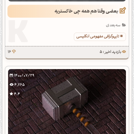
بعضی وقتا هم همه چی خاکستریه
سه‌بعدی
تایپوگرافی مفهومی انگلیسی
بازدید اخیر : 5
16
1400/07/29
4,765
4.4