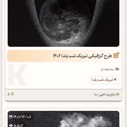
طرح گرافیکی تبریک شب یلدا 1402
سه‌بعدی
تبریک شب یلدا
بازدید اخیر : 10
8
1401/12/08
5,502