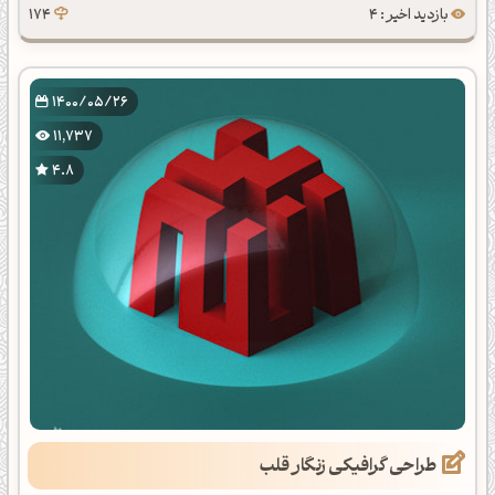
بازدید اخیر : 4
174
1400/05/26
11,737
4.8
طراحی گرافیکی زنگار قلب