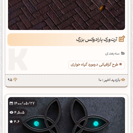
آرت‌ورک پارادوکس بزرگ
سه‌بعدی
طرح گرافیکی درمورد گیاه خواری
بازدید اخیر : 10
95
1400/05/27
4,505
4.6