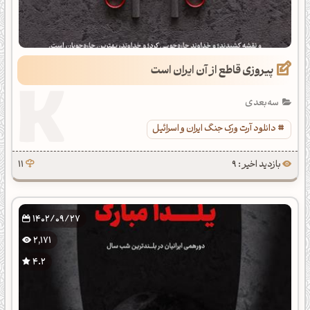
پیروزی قاطع از آن ایران است
سه‌بعدی
دانلود آرت ورک جنگ ایران و اسرائیل
بازدید اخیر : 9
11
1402/09/27
2,171
4.2