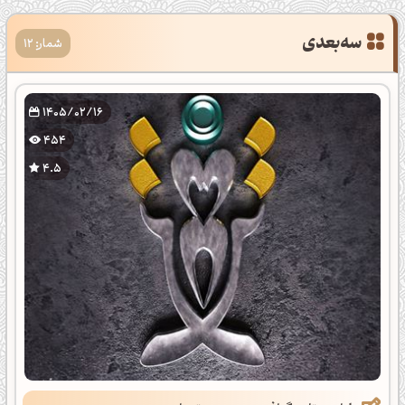
سه‌بعدی
شمار: 12
1405/02/16
454
4.5