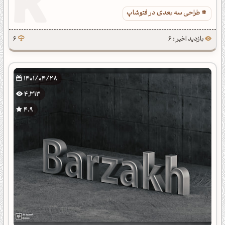
طراحی سه بعدی در فتوشاپ
بازدید اخیر : 6
6
1401/04/28
4,313
4.9