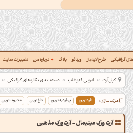
+
رهای گرافیکی
طرح‌لایه‌باز
ویدئو
بلاگ
درباره من
تغییرات سایت
ت پالت از تصویر
درباره‌من
کپل‌آرت
ادوبی فتوشاپ
دسته‌بندی‌ نگاره‌های گرافیکی
ب رنگ‌ها باهم
سفارش پروژه
تازه‌ترین
پربازدیدترین
داغ‌ترین
محبوب‌ترین
مرتب‌سازی :
 نام رنگ با کد Hex
تماس با ‌من
خراج کد رنگ از عکس
سوالات متداول‌‌
آرت ورک مینیمال - آرت‌ورک مذهبی
ت پالت رنگ با هوش‌مصنوعی