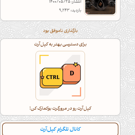
انتشار: 1400/05/25
بازدید: 9,243
بارگذاری ناموفق بود
برای دسترسی بهتر به کپل‌آرت
کپل‌آرت رو در مرورگرت بوکمارک کن!
کانال تلگرام کپل‌آرت