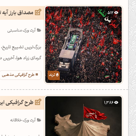
یل کدهای رنگ
مصداق بارز آیه 
512
تن رنگ مکمل
آرت ورک مناسبتی
ده تمام ابزارها
بزرگ‌ترین تشییع تاریخ، 
گرمای زیاد هوا، آخرین دی
طرح گرافیکی مذهبی
طرح گرافیکی ایر
1,386
آرت ورک خلاقانه