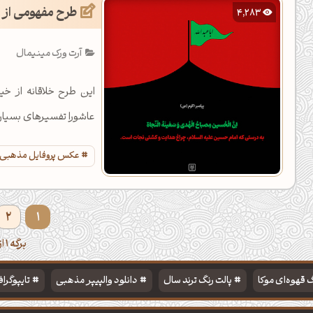
طرح مفهومی از 
4,283
آرت ورک مینیمال
این طرح خلاقانه از خ
عاشورا تفسیرهای بسیاری
عکس پروفایل مذهبی
2
1
برگه 1 از 2
 قهوه‌ای موکا
پالت رنگ ترند سال
دانلود والپیپر مذهبی
تایپوگرا