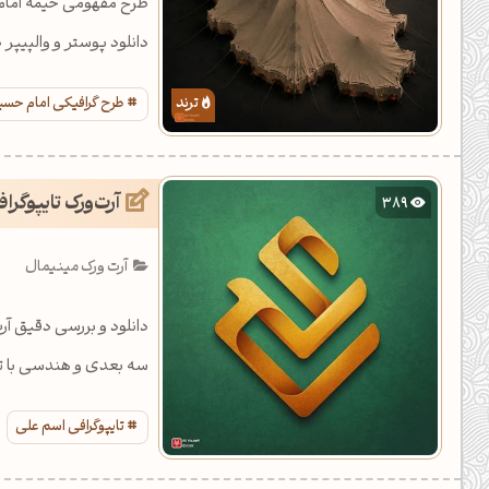
طرح مفهومی خیمه امام 
دانلود پوستر و والپیپر 
طرح گرافیکی امام حس
آرت‌ورک تایپوگر
389
آرت ورک مینیمال
دانلود و بررسی دقیق آر
سه بعدی و هندسی با تر
تایپوگرافی اسم علی