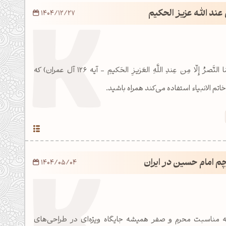
ن عند الله عزیز الحکیم
1404/12/27
با عکس نوشته آیه (وَمَا النَّصرُ إِلّا مِن عِندِ اللَّهِ العَزيزِ الحَكيمِ - آیه 126 آل عمران) که
تم الانبیاء استفاده می‌کند همراه باشید.
م امام حسین در ایران
1404/05/04
ه مناسبت محرم و صفر همیشه جایگاه ویژه‌ای در طراحی‌های