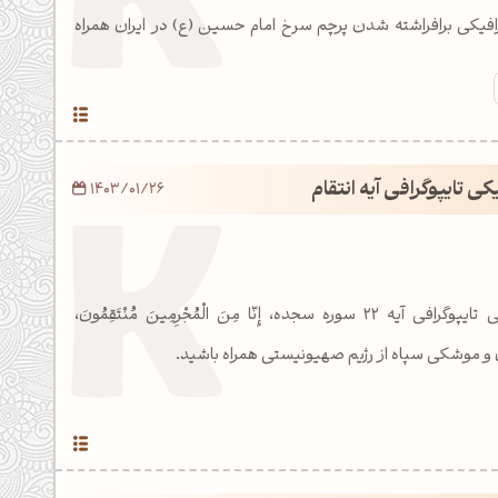
رافیکی برافراشته شدن پرچم سرخ امام حسین (ع) در ایران همراه
کی تایپوگرافی آیه انتقام
1403/01/26
با طرح گرافیکی مذهبی تایپوگرافی آیه 22 سوره سجده، إِنّا مِنَ الْمُجْرِمِينَ مُنْتَقِمُونَ،
 و موشکی سپاه از رژیم صهیونیستی همراه باشید.