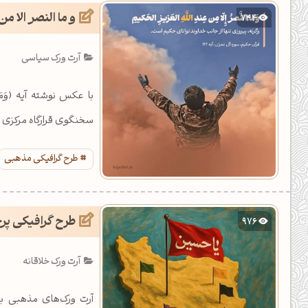
و ما النصر الا م
744
آرت ورک سیاسی
سخنگوی قرارگاه مرکزی خا
طرح گرافیکی مذهبی
طرح گرافیکی پرچ
976
آرت ورک خلاقانه
آرت ورک‌های مذهبی ب