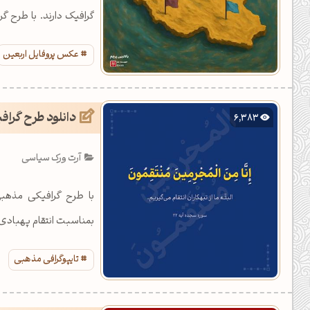
گرافیک دارند. با طرح گ
باشید.
عکس پروفایل اربعین
دانلود طرح گرافی
6,383
آرت ورک سیاسی
بمناسبت انتقام پهبادی
تایپوگرافی مذهبی