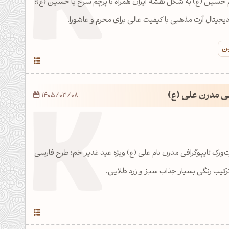
حسین (ع) به شکل نقشه ایران همراه با پرچم سرخ یا حسین (ع)؛
دیجیتال آرت مذهبی با کیفیت عالی برای محرم و عاشورا.
ین
افی مدرن علی (ع)
1405/03/08
ت‌ورک تایپوگرافی مدرن نام علی (ع) ویژه عید غدیر خم؛ طرح فارسی
کیب رنگی بسیار جذاب سبز و زرد طلایی.