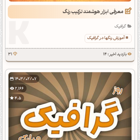
معرفی ابزار هوشمند ترکیب رنگ
گرافیک
آموزش رنگها در گرافیک
بازدید اخیر : 14
31
1403/02/07
2,166
4.5