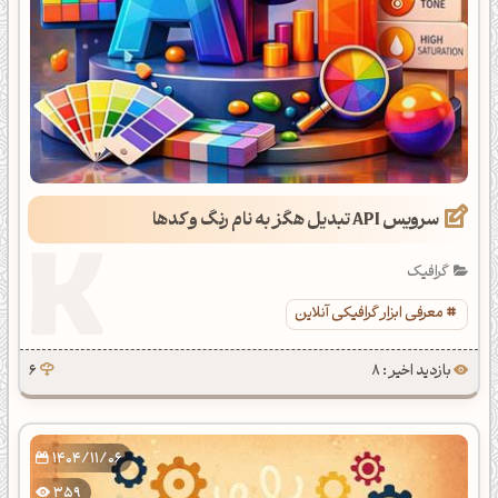
سرویس API تبدیل هگز به نام رنگ و کدها
گرافیک
معرفی ابزار گرافیکی آنلاین
بازدید اخیر : 8
6
1404/11/06
359