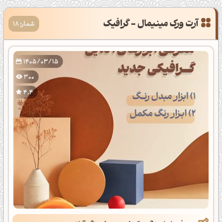
آرت ورک مینیمال - گرافیک
شمار: 18
1405/03/15
300
4.4