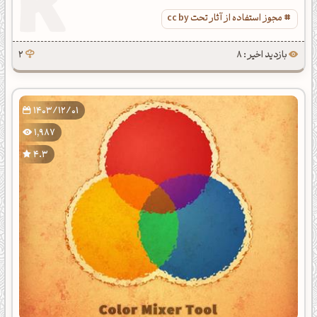
مجوز استفاده از آثار تحت cc by
بازدید اخیر : 8
2
1403/12/01
1,987
4.3