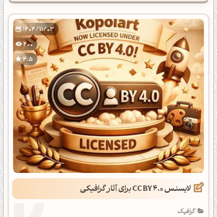
1404/11/03
400
4.5
لایسنس CC BY 4.0 برای آثار گرافیکی
گرافیک