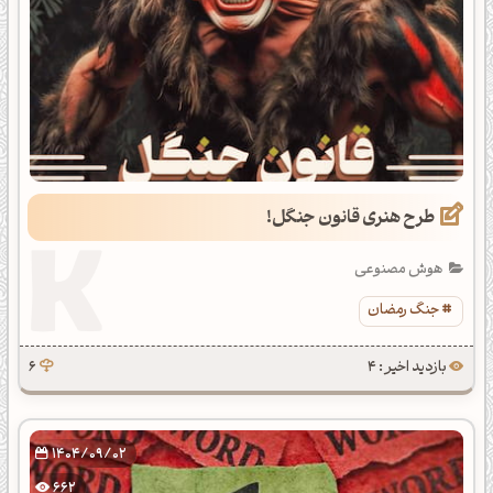
طرح هنری قانون جنگل!
هوش مصنوعی
جنگ رمضان
بازدید اخیر : 4
6
1404/09/02
662