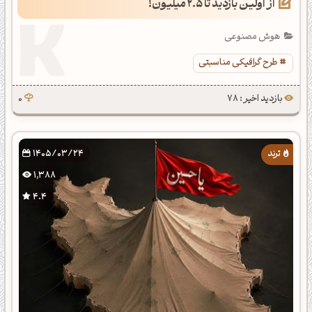
از اولین بازدید تا ۲.۵ میلیون!
هوش مصنوعی
طرح گرافیکی مناسبتی
بازدید اخیر : 78
0
1405/03/24
1,388
4.4