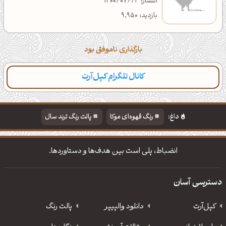
انتشار: 1400/07/23
بازدید: 9,950
بارگذاری ناموفق بود
کانال تلگرام کپل‌آرت
داغ:
رنگ قهوه‌ای موکا
پالت رنگ ترند سال
دانلود والپیپر مذهبی
تایپوگرافی شعر مولانا
انضباط، پلی است بین هدف‌ها و دستاوردها.
دسترسی آسان
کپل‌آرت
دانلود‌ والپیپر
پالت رنگ