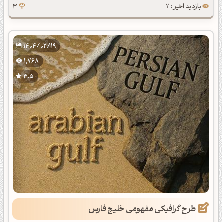
بازدید اخیر : 7
3
1404/02/19
1,768
4.5
طرح گرافیکی مفهومی خلیج فارس