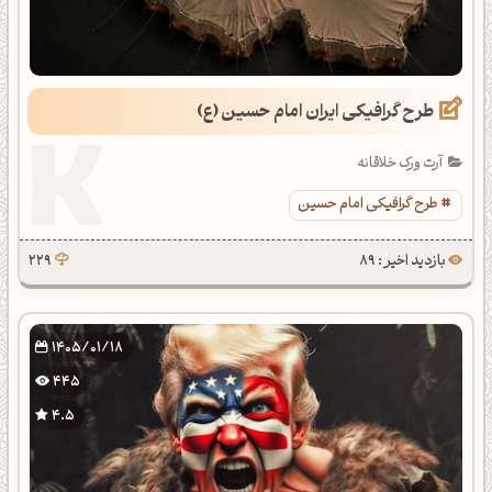
طرح گرافیکی ایران امام حسین (ع)
آرت ورک خلاقانه
طرح گرافیکی امام حسین
بازدید اخیر : 89
229
1405/01/18
445
4.5