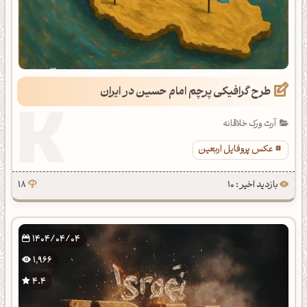
طرح گرافیکی پرچم امام حسین در ایران
آرت ورک خلاقانه
عکس پروفایل اربعین
بازدید اخیر : 10
18
1404/04/04
1,966
4.4