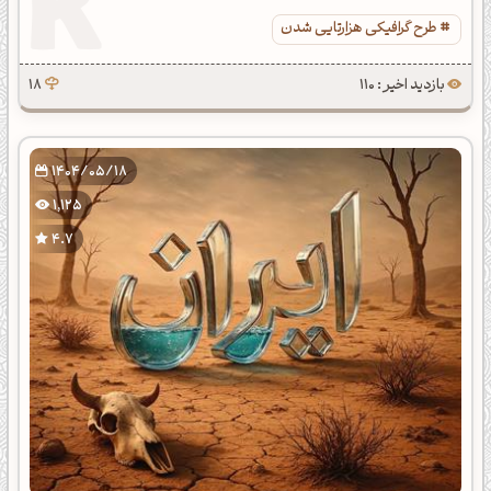
طرح گرافیکی هزارتایی شدن
بازدید اخیر : 110
18
1404/05/18
1,125
4.7