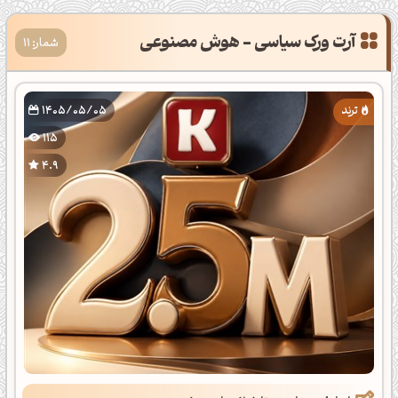
آرت ورک سیاسی - هوش مصنوعی
شمار: 11
1405/05/05
115
4.9