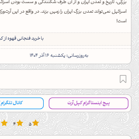
بزرگی، تاریخ و تمدن ایران و از آن طرف شکنندگی و سست بودن اسرائ
کانال ایــتا
کانال بلـــه
اسرائیل نمی‌تواند تمدن بزرگ ایران را زمین بزند. در واقع در این آرت‌
است!
اَپ اندروید
اَپ ویندوز
با خرید فنجانی قهوه از ک
‌به‌روزرسانی: یکشنبه 16 آذر 1404
پیج اینستاگرام کپل‌آرت
کانال تلگرام
3
4
5