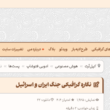
+
رهای گرافیکی
طرح‌لایه‌باز
ویدئو
بلاگ
درباره من
تغییرات سایت
ت پالت از تصویر
درباره‌من
کپل‌آرت
هوش مصنوعی
ادوبی فتوشاپ
پست‌ها
نگ
ب رنگ‌ها باهم
سفارش پروژه
 نام رنگ با کد Hex
تماس با ‌من
نگاره گرافیکی جنگ ایران و اسرائیل
خراج کد رنگ از عکس
سوالات متداول‌‌
نمایش: 1,965
امتیاز: 4.4
دانلود: 22
ت پالت رنگ با هوش‌مصنوعی
زمان خواندن: 2 دقیقه