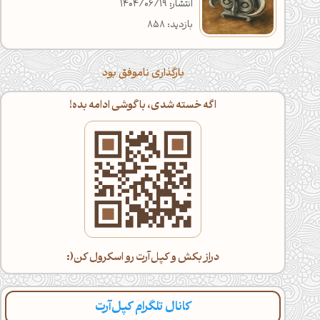
انتشار: 1404/06/19
بازدید: 858
بارگذاری ناموفق بود
اگه خسته شدی، با گوشی ادامه بده!
دراز بکش و کپل‌آرت رو اسکرول کن(:
کانال تلگرام کپل‌آرت