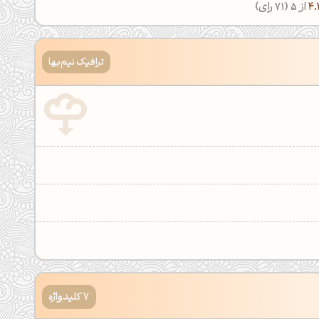
4.
از 5 (
71
رای)
ترافیک نیم‌بها
7 کلیدواژه