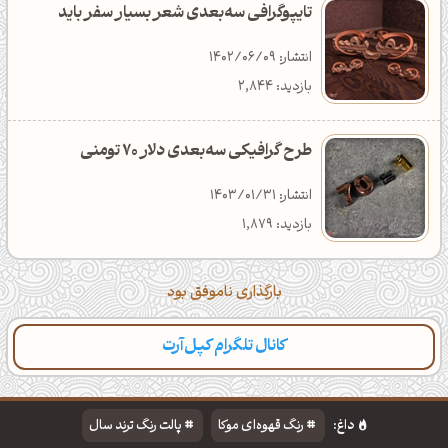
تایپوگرافی سه‌بعدی شعر بسیار سفر باید
انتشار: 1402/06/09
بازدید: 2,844
طرح گرافیکی سه‌بعدی دلار 70 تومنی
انتشار: 1403/01/31
بازدید: 1,879
بارگذاری ناموفق بود
کانال تلگرام کپل‌آرت
دسته‌بندی
مطالب تازه
تایپوگرافی
پالت‌ها
داغ:
رنگ قهوه‌ای موکا
پالت رنگ ترند سال