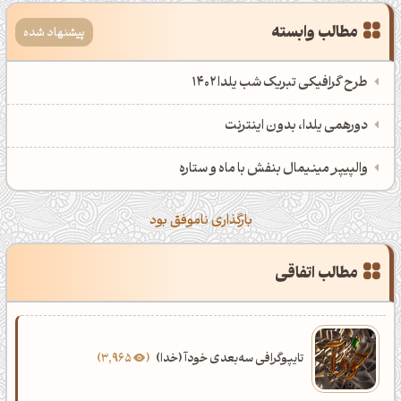
مطالب وابسته
پیشنهاد شده
اَپ اندروید
اَپ ویندوز
طرح گرافیکی تبریک شب یلدا 1402
دورهمی یلدا، بدون اینترنت
والپیپر مینیمال بنفش با ماه و ستاره
بارگذاری ناموفق بود
مطالب اتفاقی
تایپوگرافی سه‌بعدی خودآ (خدا)
3,965