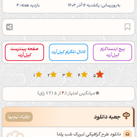
‌به‌روزرسانی: یکشنبه 16 آذر 1404
بازدید هفته: 4
پیج اینستاگرام
صفحه پینترست
کانال تلگرام کپل‌آرت
کپل‌آرت
کپل‌آرت
1
2
3
4
5
میانگین امتیاز
4.1
از 5 (
76
رای)
جعبه دانلود
ترافیک نیم‌بها
دانلود طرح گرافیکی تبریک شب یلدا