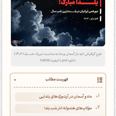
طرح گرافیکی لایه باز آسمان و ماه به مناسبت تبریک شب یلدا 1403 |
دانلود psd با کیفیت Full Hd
فهرست مطالب
ماه و آسمان در آرت‌ورک‌های یلدایی
موکاپ‌های هندوانه انار شب یلدا