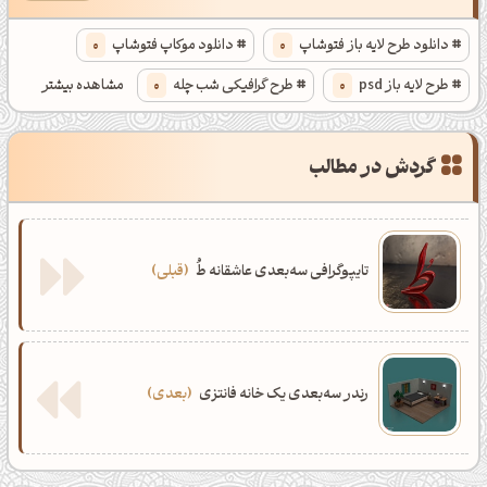
دانلود طرح لایه باز فتوشاپ
0
دانلود موکاپ فتوشاپ
0
طرح لایه باز psd
0
طرح گرافیکی شب چله
0
مشاهده بیشتر
دورهمی شب یلدا
0
طرح گرافیکی تبریک شب یلدا
0
گردش در مطالب
آرت ورک شب یلدا
0
دانلود موکاپ دست نوشته برای اینستاگرام
0
تایپوگرافی سه‌بعدی عاشقانه طُ
قبلی
ظهرت بخیر❤️
کپل‌آرت رو دنبال کن!
رندر سه‌بعدی یک خانه فانتزی
بعدی
کانال تلگرام
اینستاگرام
کانال ایــتا
کانال بلـــه