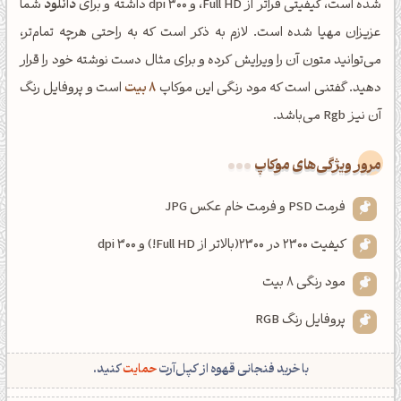
شده است، کیفیتی فراتر از Full HD، و dpi 300 داشته و برای
دانلود
شما
عزیزان مهیا شده است. لازم به ذکر است که به راحتی هرچه تمام‌تر،
می‌توانید متون آن را ویرایش کرده و برای مثال دست نوشته خود را قرار
دهید. گفتنی است که مود رنگی این موکاپ
8 بیت
است و پروفایل رنگ
آن نیز Rgb می‌باشد.
مرور ویژگی‌های موکاپ
فرمت PSD و فرمت خام عکس JPG
کیفیت 2300 در 2300(بالاتر از Full HD!) و dpi 300
مود رنگی 8 بیت
پروفایل رنگ RGB
با خرید فنجانی قهوه از کپل‌آرت
حمایت
کنید.