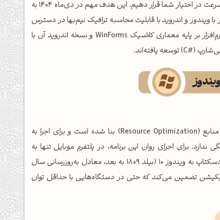
سطح خدمات، اپلیکیشن اختصاصی این پلتفرم را با تمرکز بر پایداری و سرعت در اختیار شما قرار دهیم. این هدف مهم در دی‌ماه ۱۴۰۴ به
نون نسخه‌های سازگار با ویندوز و اندروید با قابلیت محاسبه ترافیک نیم‌بها در دسترس
می‌باشند. از منظر فنی (Technical Overview)، نسخه ویندوز این نرم‌افزار بر پایه معماری کلاسیک WinForms و نسخه اندروید آن با
ویندوز
بر پایه اصول بهینه‌سازی منابع (Resource Optimization) بنا شده است و برای اجرا به
Prere) یا کتابخانه جانبی وابستگی ندارد. برای اجرای روان این برنامه، در پلتفرم موبایل تنها به
سیستم‌عامل اندروید 10 (Q - API Level 29 - Arm-64) و در پلتفرم دسکتاپ به ویندوز ۱۰ (بیلد ۱۸۰۹ به بعد، معادل به‌روزرسانی سال
اپلیکیشن تضمین می‌کند که حتی در دستگاه‌هایی با حداقل توان