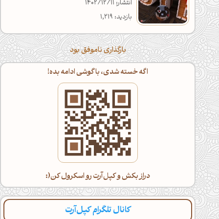
انتشار: 1402/12/11
بازدید: 1,219
بارگذاری ناموفق بود
اگه خسته شدی، با گوشی ادامه بده!
دراز بکش و کپل‌آرت رو اسکرول کن(:
کانال تلگرام کپل‌آرت