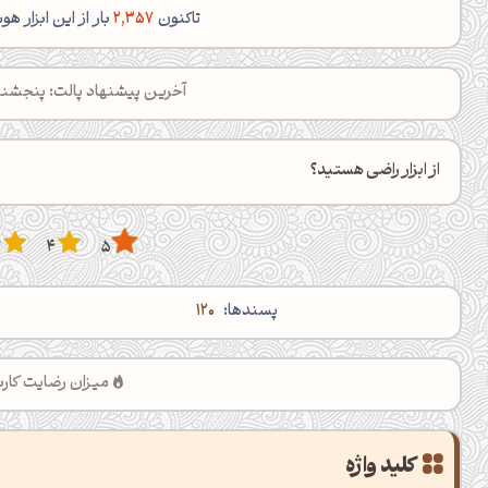
تاکنون
2,357
بار از این ابزار
آخرین پیشنهاد پالت: پنجشنبه 15 مرداد ساعت 8
از ابزار راضی هستید؟
3
4
5
پسند‌ها:
120
میزان رضایت کارب
کلید واژه