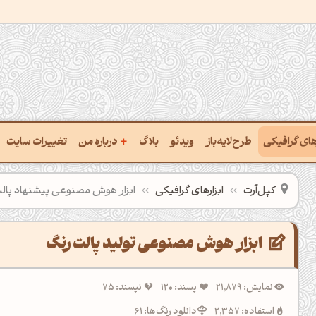
+
رهای گرافیکی
طرح‌لایه‌باز
ویدئو
بلاگ
درباره من
تغییرات سایت
ت پالت از تصویر
درباره‌من
کپل‌آرت
ابزارهای گرافیکی
ابزار هوش مصنوعی پیشنهاد پال
ب رنگ‌ها باهم
سفارش پروژه
 نام رنگ با کد Hex
تماس با ‌من
ابزار هوش مصنوعی تولید پالت رنگ
خراج کد رنگ از عکس
سوالات متداول‌‌
نمایش: 21,879
پسند: 120
نپسند: 75
ت پالت رنگ با هوش‌مصنوعی
استفاده: 2,357
دانلود رنگ‌ها: 61