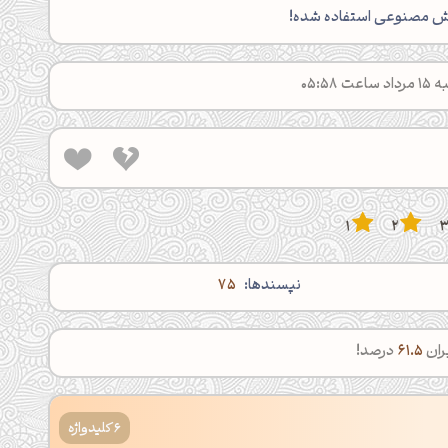
 هوش مصنوعی استفاده شده!
05:5
1
2
نپسندها:
75
ران
61.5
درصد!
6 کلیدواژه