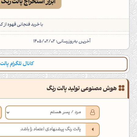
ابزار استخراج پالت رنگ
کانال ایــتا
کانال بلـــه
اَپ اندروید
اَپ ویندوز
با خرید فنجانی قهوه از ک
آخرین به‌روزرسانی: 1405/02/02
کانال تلگرام پالت
هوش مصنوعی تولید پالت رنگ