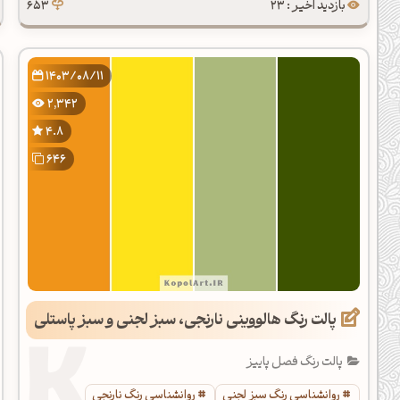
بازدید اخیر : 23
653
1403/08/11
2,342
4.8
646
پالت رنگ هالووینی نارنجی، سبز لجنی و سبز پاستلی
پالت رنگ فصل پاییز
روانشناسی رنگ سبز لجنی
روانشناسی رنگ نارنجی