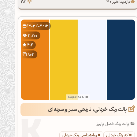
بازدید اخیر : 3
281
1403/07/16
3,700
4.2
803
پالت رنگ خردلی، نارنجی سیر و سرمه‌ای
پالت رنگ فصل پاییز
کد رنگ خردلی
روانشناسی رنگ خردلی