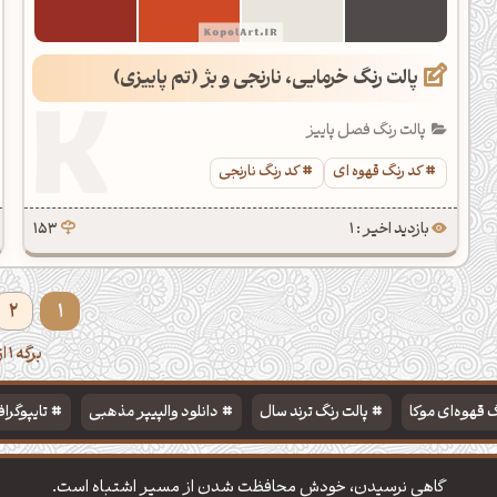
پالت رنگ خرمایی، نارنجی و بژ (تم پاییزی)
پالت رنگ فصل پاییز
کد رنگ قهوه ای
کد رنگ نارنجی
بازدید اخیر : 1
153
2
1
برگه 1 از 2
 قهوه‌ای موکا
پالت رنگ ترند سال
دانلود والپیپر مذهبی
تایپوگرا
گاهی نرسیدن، خودش محافظت شدن از مسیر اشتباه است.