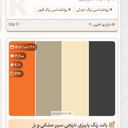
روانشناسی رنگ خردلی
روانشناسی رنگ قرمز
بازدید اخیر : 2
175
1402/08/28
4,700
4.8
492
پالت رنگ پاییزی نارنجی سیر، مشکی و بژ