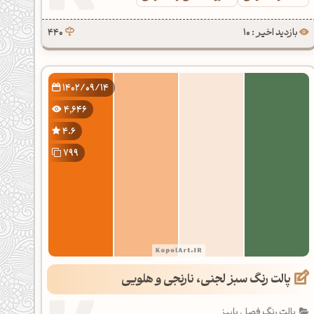
بازدید اخیر : 10
440
1402/09/14
4,646
4.6
799
پالت رنگ سبز لجنی، نارنجی و هلویی
پالت رنگ فصل پاییز