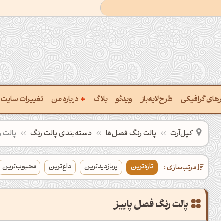
+
ارهای گرافیکی
طرح‌لایه‌باز
ویدئو
بلاگ
درباره من
تغییرات سایت
خت پالت از تصویر
درباره‌من
کپل‌آرت
پالت رنگ فصل‌ها
دسته‌بندی‌ پالت‌ رنگ
پالت 
یب رنگ‌ها باهم
سفارش پروژه
تازه‌ترین
پربازدیدترین
داغ‌ترین
محبوب‌ترین
مرتب‌سازی :
تن نام رنگ با کد Hex
تماس با ‌من
تخراج کد رنگ از عکس
سوالات متداول‌‌
خت پالت رنگ با هوش‌مصنوعی