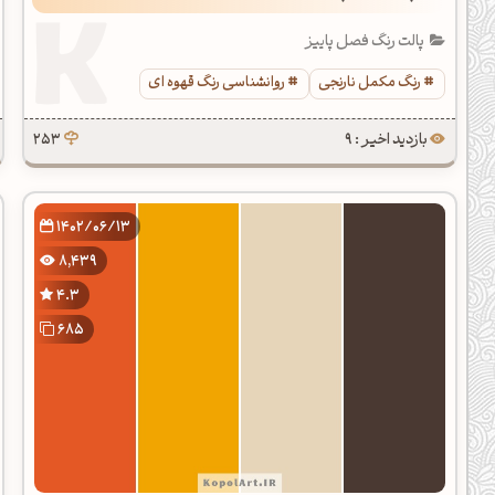
پالت رنگ فصل پاییز
رنگ مکمل نارنجی
روانشناسی رنگ قهوه ای
بازدید اخیر : 9
253
1402/06/13
8,439
4.3
685