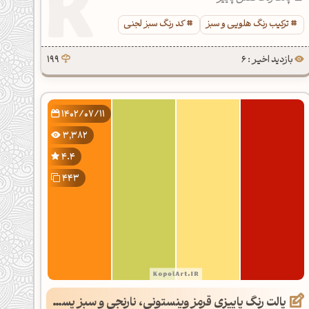
ترکیب رنگ هلویی و سبز
کد رنگ سبز لجنی
بازدید اخیر : 6
199
1402/07/11
3,382
4.4
443
پالت رنگ پاییزی قرمز وینستونی، نارنجی و سبز پسته ای