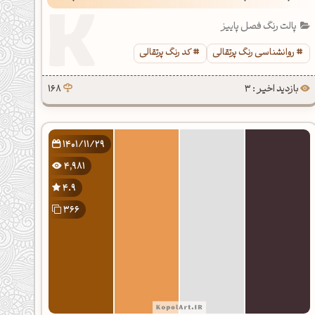
پالت رنگ فصل پاییز
روانشناسی رنگ پرتقالی
کد رنگ پرتقالی
بازدید اخیر : 3
168
1401/11/29
4,981
4.9
366