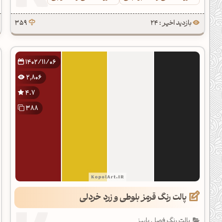
بازدید اخیر : 24
359
1402/11/06
2,806
4.7
388
پالت رنگ قرمز بلوطی و زرد خردلی
پالت رنگ فصل پاییز