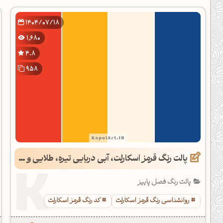
دیل کدهای رنگ
1404/07/18
فتن رنگ مکمل
1,680
هده تمام ابزارها
4.8
958
پالت رنگ قرمز اسکارلت، آبی دریایی تیره، طلایی و عاجی
پالت رنگ فصل پاییز
روانشناسی رنگ قرمز اسکارلت
کد رنگ قرمز اسکارلت