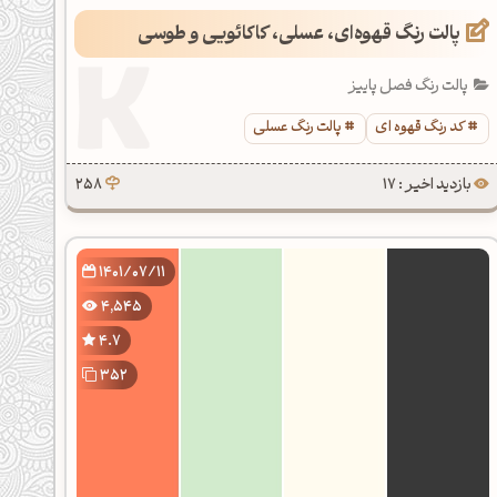
پالت رنگ قهوه‌ای، عسلی، کاکائویی و طوسی
پالت رنگ فصل پاییز
کد رنگ قهوه ای
پالت رنگ عسلی
بازدید اخیر : 17
258
1401/07/11
4,545
4.7
352