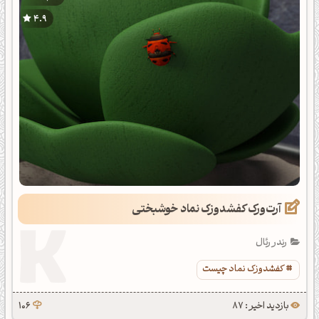
4.9
آرت‌ورک کفشدوزک نماد خوشبختی
رندر رئال
کفشدوزک نماد چیست
بازدید اخیر : 87
106