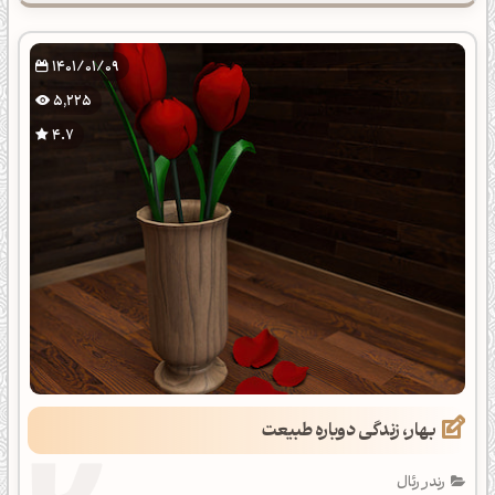
1401/01/09
5,225
4.7
بهار، زندگی دوباره طبیعت
رندر رئال