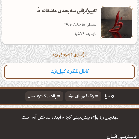
تایپوگرافی سه‌بعدی عاشقانه طُ
انتشار: 1403/09/15
بازدید: 1,579
بارگذاری ناموفق بود
کانال تلگرام کپل‌آرت
داغ:
رنگ قهوه‌ای موکا
پالت رنگ ترند سال
دانلود والپیپر مذهبی
تایپوگرافی شعر مولانا
بهترین راه برای پیش‌بینی کردن آینده ساختن آن است.
دسترسی آسان