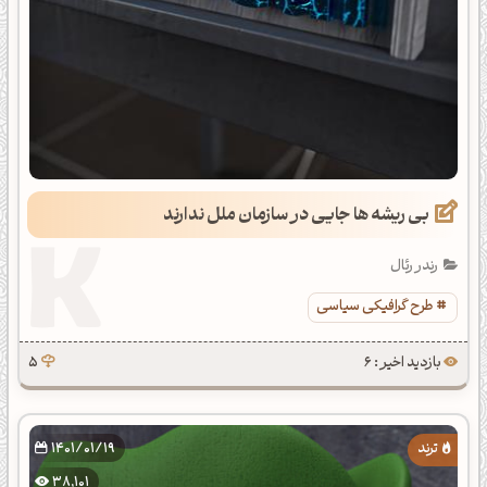
بی ریشه ها جایی در سازمان ملل ندارند
رندر رئال
طرح گرافیکی سیاسی
بازدید اخیر : 6
5
1401/01/19
38,101