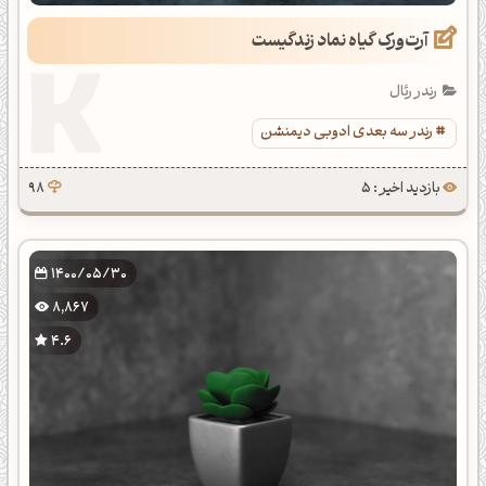
آرت‌ورک گیاه نماد زندگیست
رندر رئال
رندر سه بعدی ادوبی دیمنشن
بازدید اخیر : 5
98
1400/05/30
8,867
4.6