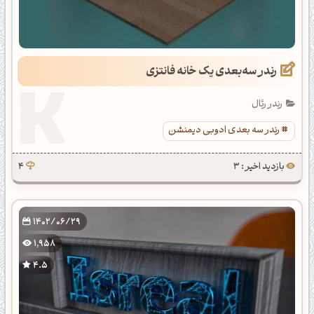
رندر سه‌بعدی یک خانه فانتزی
رندر رئال
رندر سه بعدی ادوبی دیمنشن
بازدید اخیر : 3
4
1402/06/29
1,958
4.5