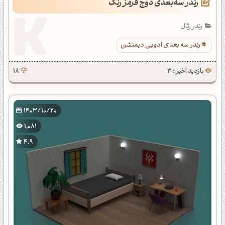
رندر سه‌بعدی دوج قرمز رنگ
رندر رئال
رندر سه بعدی ادوبی دیمنشن
بازدید اخیر : 3
18
1403/10/20
1,081
4.9