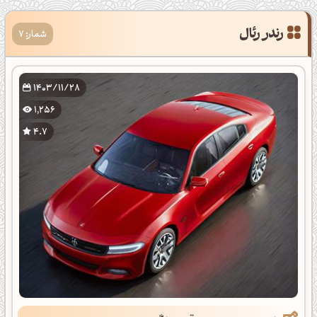
رندر رئال
شمار: 7
1403/11/28
1,256
4.7