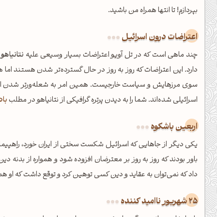
بپردازم! تا انتها همراه من باشید.
اعتراضات درون اسرائیل
چند ماهی است که در تل آویو اعتراضات بسیار وسیعی علیه
نتانیاهو
(
دارد. این اعتراضات که روز به روز در حال گسترده‌تر شدن هستند اما ه
سوی مرزهایش و سیاست خارجیست. همین امر به شعله‌ور‌تر شدن اع
اسرائیلی شده‌اند. شما را به دیدن پرتره گرافیکی از نتانیاهو در مطلب
باد
اربعین باشکوه
یکی دیگر از جاهایی که اسرائیل شکست سختی از ایران خورد، راهپیمای
داد که نمی‌توان به عقاید و دین کسی توهین کرد و توقع داشت که او هم
ظهرت بخیر❤️
کپل‌آرت رو دنبال کن!
25 شهریور ناامید کننده
کانال تلگرام
اینستاگرام