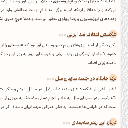
با تبلیغات مجازی سنگین
اپوزوسیون
بسیاری بر این باور رسیده بودند
کانال ایــتا
کانال بلـــه
می‌کند و یا حداقل اینکه ضربه بزرگی به نظام توسط مخالفان وارد م
وعده‌های اپوزوسیون و رضا پهلوی تحقق نیافتند و عملا هیچ خبری نش
اَپ اندروید
اَپ ویندوز
شکستن اعتلاف ضد ایرانی
یکی دیگر از امیدواری‌های رژیم صهیونستی آن بود که
عربستان را از 
حدود 7 ماه از، ازسرگیری روابط ایران و عربستان، روز به روز این
فاصله زیای افتاد.
ترک جایگاه در جلسه سازمان ملل
فشار ناشی از شکست‌های متعدد اسرائیل در مقابل مردم و حکومت ایر
الله رئیسی در سازمان ملل به خاطر انجام عملی مضحک به بیرون از
است که در خیابان‌ها هستند، به فکر اعتراض مردم ایران باشد؟! اگر می
درباره این رندر سه‌بعدی