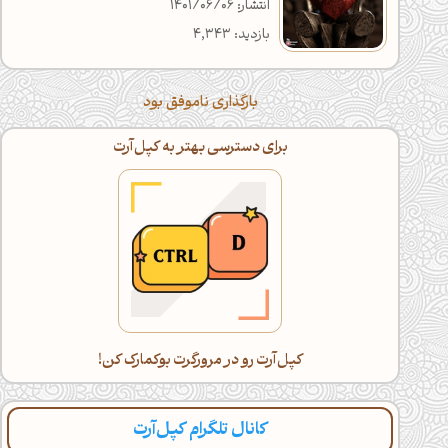
انتشار: 1401/06/06
بازدید: 4,343
بارگذاری ناموفق بود
اگه خسته شدی، با گوشی ادامه بده!
دراز بکش و کپل‌آرت رو اسکرول کن(:
کانال تلگرام کپل‌آرت