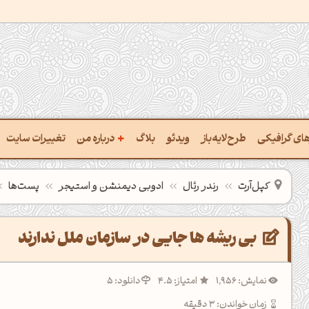
+
رهای گرافیکی
طرح‌لایه‌باز
ویدئو
بلاگ
درباره من
تغییرات سایت
ت پالت از تصویر
درباره‌من
کپل‌آرت
رندر رئال
ادوبی دیمنشن و استیجر
پست‌ها
ب رنگ‌ها باهم
سفارش پروژه
 نام رنگ با کد Hex
تماس با ‌من
بی ریشه ها جایی در سازمان ملل ندارند
خراج کد رنگ از عکس
سوالات متداول‌‌
نمایش: 1,956
امتیاز: 4.5
دانلود: 5
ت پالت رنگ با هوش‌مصنوعی
زمان خواندن: 3 دقیقه