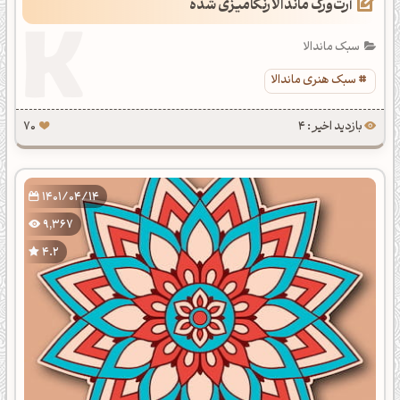
آرت‌ورک ماندالا رنگامیزی شده
سبک ماندالا
سبک هنری ماندالا
بازدید اخیر : 4
70
1401/04/14
9,367
4.2