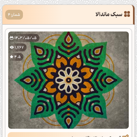
سبک ماندالا
شمار: 4
1403/05/05
1,767
4.5