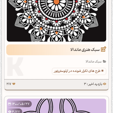
سبک هنری ماندالا
سبک ماندالا
طرح های تکرار شونده در ایلوستریتور
بازدید اخیر : 3
217
1400/05/27
4,177