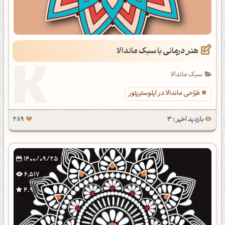
هنر درمانی با سبک ماندالا
سبک ماندالا
طراحی ماندالا در ایلوستریتور
بازدید اخیر : 3
289
1400/09/25
6,517
4.9