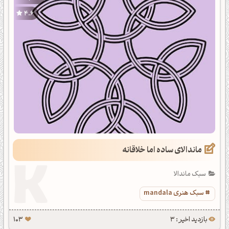
4.6
ماندالای ساده اما خلاقانه
سبک ماندالا
سبک هنری mandala
بازدید اخیر : 3
103