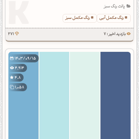
پالت رنگ سبز
رنگ مکمل آبی
رنگ مکمل سبز
بازدید اخیر : 7
271
1403/09/15
4,914
4.8
1,058