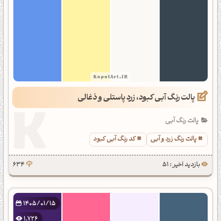
پالت رنگ آبی کبود، زرد پاستلی و ذغالی
پالت رنگ آبی
پالت رنگ زرد و آبی
کد رنگ آبی کبود
بازدید اخیر : 51
634
1405/01/15
1,726