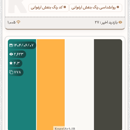
روانشناسی رنگ بنفش ارغوانی
کد رنگ بنفش ارغوانی
بازدید اخیر : 27
1,005
1404/06/07
2,623
4.3
778