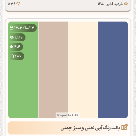
بازدید اخیر : 125
536
1403/10/14
1,960
4.4
287
پالت رنگ آبی نفتی و سبز چمنی