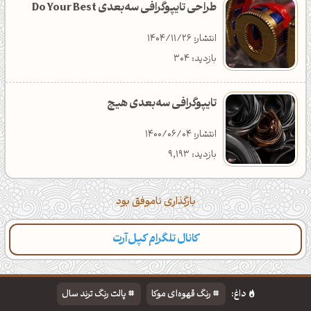
طراحی تایپوگرافی سه‌بعدی Do Your Best
انتشار: 1404/11/26
بازدید: 304
تایپوگرافی سه‌بعدی هیچ
انتشار: 1400/06/04
بازدید: 9,193
بارگذاری ناموفق بود
کانال تلگرام کپل‌آرت
داغ:
رنگ قهوه‌ای موکا
پالت رنگ ترند سال