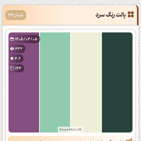
شمار: 44
1405/04/05
432
4.2
144