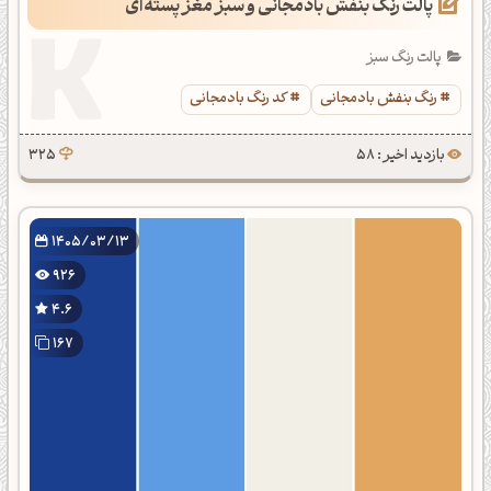
پالت رنگ بنفش بادمجانی و سبز مغز پسته‌ای
پالت رنگ سبز
رنگ بنفش بادمجانی
کد رنگ بادمجانی
بازدید اخیر : 58
325
1405/03/13
926
4.6
167