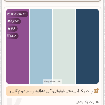
1404/11/26
1,457
4.6
509
پالت رنگ آبی نفتی، ارغوانی، آبی مه‌آلود و سبز مریم گلی روشن
پالت رنگ بنفش