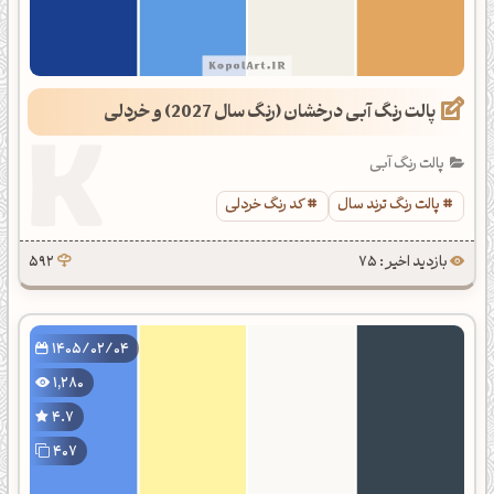
پالت رنگ آبی درخشان (رنگ سال 2027) و خردلی
پالت رنگ آبی
پالت رنگ ترند سال
کد رنگ خردلی
بازدید اخیر : 75
592
1405/02/04
1,280
4.7
407