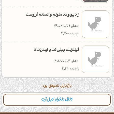
ز دیو و دد ملولم و انسانم آرزوست
انتشار: 1400/10/09
بازدید: 6,780
فیلترنت، مِیلی نت یا اینترنت؟!
انتشار: 1401/07/04
بازدید: 4,221
بارگذاری ناموفق بود
کانال تلگرام کپل‌آرت