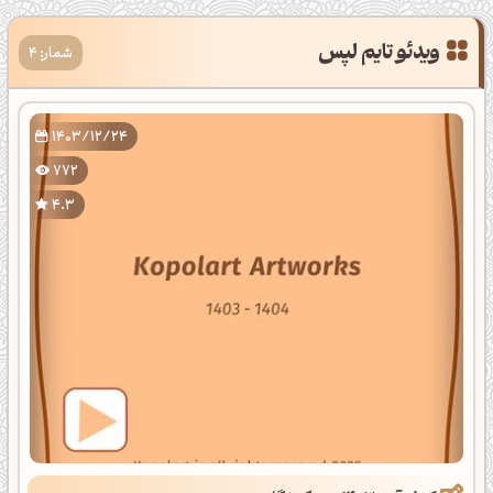
ویدئو تایم لپس
شمار: 4
1403/12/24
772
4.3