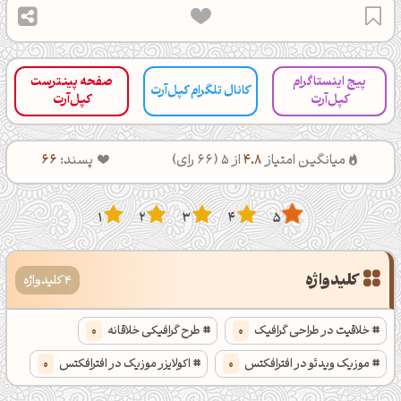
پیج اینستاگرام
صفحه پینترست
کانال تلگرام کپل‌آرت
کپل‌آرت
کپل‌آرت
میانگین امتیاز
4.8
از 5 (
66
رای)
پسند:
66
1
2
3
4
5
کلیدواژه
4 کلیدواژه
خلاقیت در طراحی گرافیک
0
طرح گرافیکی خلاقانه
0
موزیک ویدئو در افترافکتس
0
اکولایزر موزیک در افترافکتس
0