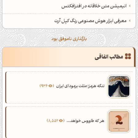
انیمیشن متن خلاقانه در افترافکتس
معرفی ابزار هوش مصنوعی رنگ کپل آرت
بارگذاری ناموفق بود
مطالب اتفاقی
تنگه هرمز؛ مثلت برمودای ایران
936
هر که طاووس خواهد...
8,552