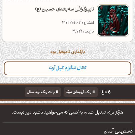
تایپوگرافی سه‌بعدی حسین (ع)
انتشار: 1402/04/30
بازدید: 3,741
بارگذاری ناموفق بود
کانال تلگرام کپل‌آرت
داغ:
رنگ قهوه‌ای موکا
پالت رنگ ترند سال
دانلود والپیپر مذهبی
تایپوگرافی شعر مولانا
هرگز برای تبدیل شدن به کسی که می‌خواهید باشید دیر نیست.
دسترسی آسان