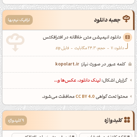
جعبه دانلود
ترافیک نیم‌بها
دانلود انیمیشن متن خلاقانه در افترافکتس
دانلود:
7
-
حجم: 24.3 مگابایت
-
فایل zip
کلمه عبور در صورت نیاز:
kopolart.ir
گزارش اشکال:
لینک دانلود، عکس‌ها و...
محتوا تحت گواهی
CC BY 4.0
محافظت می‌شود.
ظهرت بخیر❤️
کپل‌آرت رو دنبال کن!
کانال تلگرام
اینستاگرام
کلیدواژه
9 کلیدواژه
کانال ایــتا
کانال بلـــه