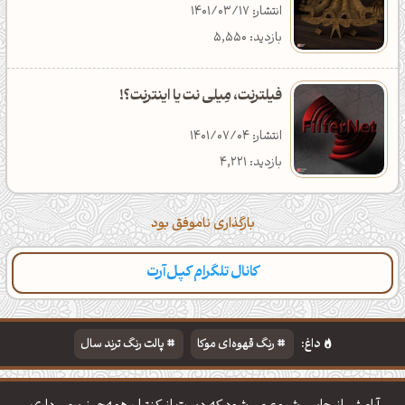
انتشار: 1401/03/17
بازدید: 5,550
فیلترنت، مِیلی نت یا اینترنت؟!
انتشار: 1401/07/04
بازدید: 4,221
بارگذاری ناموفق بود
کانال تلگرام کپل‌آرت
دسته‌بندی
مطالب تازه
تایپوگرافی
پالت‌ها
داغ:
رنگ قهوه‌ای موکا
پالت رنگ ترند سال
دانلود والپیپر مذهبی
تایپوگرافی شعر مولانا