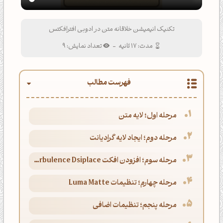
تکنیک انیمیشن خلاقانه متن در ادوبی افترافکتس
مدت: 17 ثانیه
-
تعداد نمایش: 9
فهرست مطالب
مرحله اول؛ لایه متن
مرحله دوم؛ ایجاد لایه گرادیانت
مرحله سوم؛ افزودن افکت Turbulence Dsiplace
مرحله چهارم؛ تنظیمات Luma Matte
مرحله پنجم؛ تنظیمات اضافی