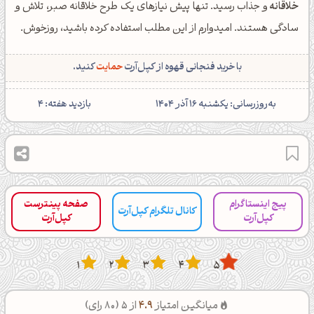
خلاقانه
و جذاب رسید. تنها پیش نیازهای یک طرح خلاقانه صبر، تلاش و
سادگی هستند. امیدوارم از این مطلب استفاده کرده باشید، روزخوش.
با خرید فنجانی قهوه از کپل‌آرت
حمایت
کنید.
‌به‌روزرسانی: یکشنبه 16 آذر 1404
بازدید هفته: 4
پیج اینستاگرام
صفحه پینترست
کانال تلگرام کپل‌آرت
کپل‌آرت
کپل‌آرت
1
2
3
4
5
میانگین امتیاز
4.9
از 5 (
80
رای)