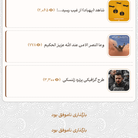
شاهد (پهباد) از غیب رسید...!
2,065
و ما النصر الا من عند الله عزیز الحکیم
778
طرح گرافیکی پرتره زلنسکی
3,300
بارگذاری ناموفق بود
بارگذاری ناموفق بود