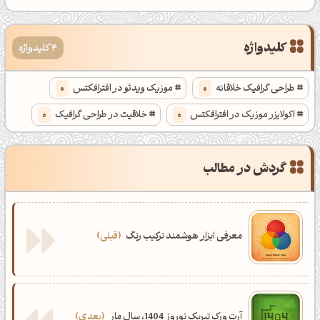
کلیدواژه
4 کلیدواژه
طراحی گرافیک خلاقانه
0
موزیک ویدئو در افترافکتس
0
اکولایزر موزیک در افترافکتس
0
خلاقیت در طراحی گرافیک
0
گردش در مطالب
معرفی ابزار هوشمند ترکیب رنگ
قبلی
آرت ورک تبریک نوروز 1404، سال مار
بعدی