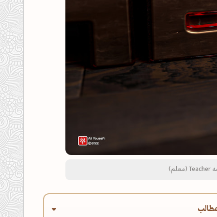
لم)
طالب