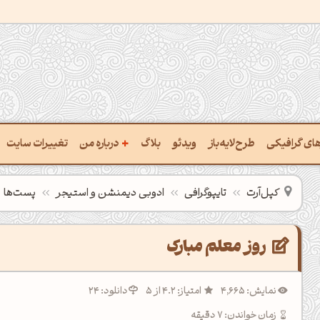
+
رهای گرافیکی
طرح‌لایه‌باز
ویدئو
بلاگ
درباره من
تغییرات سایت
ت پالت از تصویر
درباره‌من
کپل‌آرت
تایپوگرافی
ادوبی دیمنشن و استیجر
پست‌ها
ب رنگ‌ها باهم
سفارش پروژه
 نام رنگ با کد Hex
تماس با ‌من
روز معلم مبارک
خراج کد رنگ از عکس
سوالات متداول‌‌
نمایش: 4,665
امتیاز: 4.2 از 5
دانلود: 24
ت پالت رنگ با هوش‌مصنوعی
زمان خواندن: 7 دقیقه