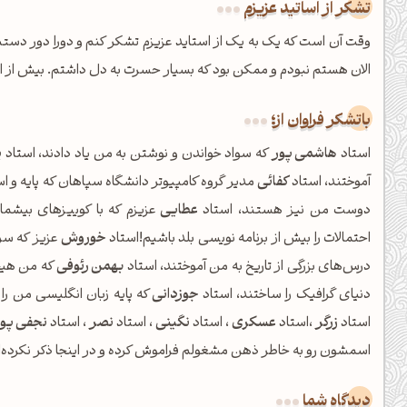
تشکر از اساتید عزیزم
وقت آن است که یک به یک از استاید عزیزم تشکر کنم و دورا دور دستش
الان هستم نبودم و ممکن بود که بسیار حسرت به دل داشتم. بیش از ای
باتشکر فراوان از؛
استاد
هاشمی پور
که سواد خواندن و نوشتن به من یاد دادند، استاد
پ
آموختند، استاد
کفائی
مدیر گروه کامپیوتر دانشگاه سپاهان که پایه و ا
دوست من نیز هستند، استاد
عطایی
عزیزم که با کوییزهای بیشما
احتمالات را بیش از برنامه نویسی بلد باشیم!استاد
خوروش
عزیز که سر 
درس‌های بزرگی از تاریخ به من آموختند، استاد
بهمن رئوفی
که من هیچگ
دنیای گرافیک را ساختند، استاد
جوزدانی
که پایه زبان انگلیسی من را
استاد
زرگر
،استاد
عسکری
، استاد
نگینی
، استاد
نصر
، استاد
نجفی پو
اسمشون رو به خاطر ذهن مشغولم فراموش کرده و در اینجا ذکر نکرده‌ا
دیدگاه شما