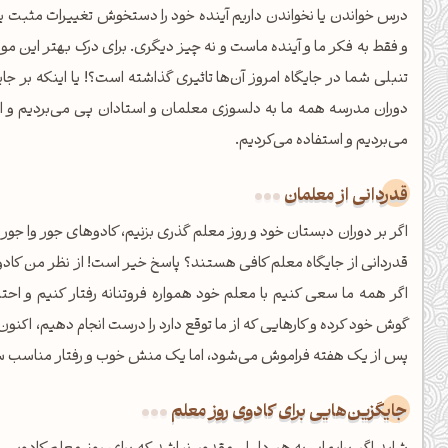
درس خواندن یا نخواندن داریم آینده خود را دستخوش تغییرات مثبت 
کانال ایــتا
کانال بلـــه
و فقط به فکر ما و آینده ماست و نه چیز دیگری. برای درک بهتر این مو
تنبلی شما در جایگاه امروز آن‌ها تاثیری گذاشته است؟! یا اینکه بر ج
اَپ اندروید
اَپ ویندوز
دوران مدرسه همه ما به دلسوزی معلمان و استادان پی می‌بردیم و از
می‌بردیم و استفاده می‌کردیم.
قدردانی از معلمان
اگر بر دوران دبستان خود و روز معلم گذری بزنیم، کادوهای جور وا جور ذ
قدردانی از جایگاه معلم کافی هستند؟ پاسخ خیر است! از نظر من کادو ا
اگر همه ما سعی کنیم با معلم خود همواره فروتنانه رفتار کنیم و احترا
گوش خود کرده و کارهایی که از ما توقع دارد را درست انجام دهیم، اکنو
پس از یک هفته فراموش می‌شود، اما یک منش خوب و رفتار مناسب سا
جایگزین‌هایی برای کادوی روز معلم