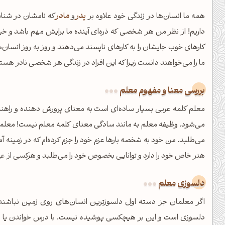
همه ما انسان‌ها در زندگی خود علاوه بر
پدر
و
مادر
که نامشان در شناس
داریم! از نظر من هر شخصی که ذره‌ای آینده ما برایش مهم باشد و خیر ص
کارهای خوب جایشان را به کارهای ناپسند می‌دهند و روز به روز انسان‌
ما را می‌خواهند دانست زیرا که این افراد در زندگی هر شخصی نادر هست
بررسی معنا و مفهوم معلم
معلم کلمه عربی بسیار ساده‌ای است به معنای پرورش دهنده و راهنما
می‌شود. وظیفه معلم به مانند سادگی معنای کلمه معلم نیست! معلمی
می‌طلبد. من خود به شخصه بارها عزم خود را جزم کرده‌ام که در زمینه آ
هنر خاص خود را دارد و توانایی بخصوص خود را می‌طلبد و هرکسی از عهد
عصرت بخیر❤️
دلسوزی معلم
کپل‌آرت رو دنبال کن!
اگر معلمان جز دسته اول دلسوزترین انسان‌های روی زمین نباشند،
کانال تلگرام
اینستاگرام
دلسوزی است و این بر هیچکسی پوشیده نیست. با درس خواندن یا نخوا