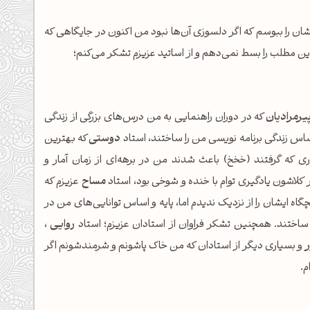
ان را ببوسم که اگر دلسوزی آن‌ها نبود من اکنون در جایگاهی که
ن مطلب را بسط نمی‌دهم و از اساتید عزیزم تشکر می‌کنم؛
یرمرادیان
که در دوران راهنمایی به من درس‌های بزرگی از زندگی
ساس زندگی برنامه نویسی من را ساختند، استاد
دوستی
که بهترین
ری که گرفتند (خخخ) باعث شدند من در برهه‌ای از زمان آمار و
کلاشون یادگیری توام با خنده و شوخی بود، استاد
مساح
عزیزم که
اه ایشان را از نزدیک ندیدم اما، پایه و اساس توانایی‌های من در
 ساختند. همچنین تشکر فراوان از استادان عزیزم؛ استاد
روایی
،
ر
و بسیاری دیگر از استادان که من خاک پاشونم و شرمندشونم اگر
م.