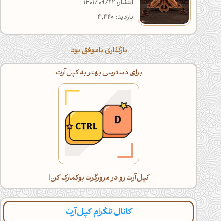
انتشار: 1401/09/22
بازدید: 4,440
بارگذاری ناموفق بود
اگه خسته شدی، با گوشی ادامه بده!
دراز بکش و کپل‌آرت رو اسکرول کن(:
کانال تلگرام کپل‌آرت