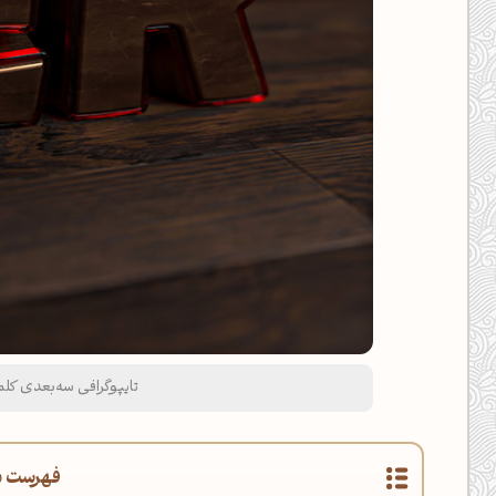
تایپوگرافی سه‌بعدی کلمه Teacher (مع
فهرست م