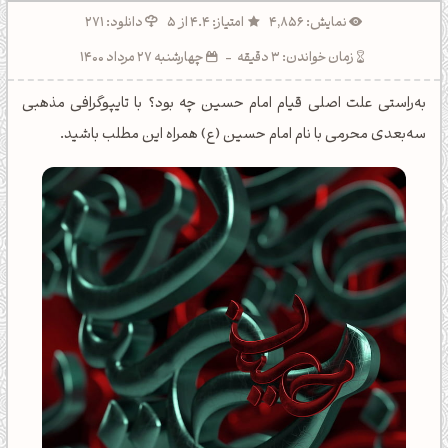
نمایش: 4,856
امتیاز: 4.4 از 5
دانلود: 271
زمان خواندن: 3 دقیقه
-
چهارشنبه 27 مرداد 1400
به‌راستی علت اصلی قیام امام حسین چه بود؟ با تایپوگرافی مذهبی
سه‌بعدی محرمی با نام امام حسین (ع) همراه این مطلب باشید.