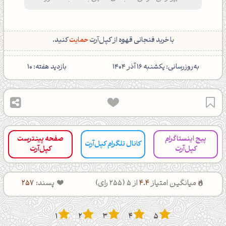
تایپوگرافی مذهبی
با خرید فنجانی قهوه از کپل‌آرت
حمایت
کنید.
‌به‌روزرسانی: یکشنبه 16 آذر 1404
بازدید هفته: 10
پیج اینستاگرام
صفحه پینترست
کانال تلگرام کپل‌آرت
کپل‌آرت
کپل‌آرت
میانگین امتیاز
4.4
از 5 (
255
رای)
پسند:
257
1
2
3
4
5