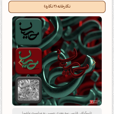
نگارخانه (2 نگاره)
تایپوگرافی فارسی سه‌بعدی حسین (ع) به مناسبت عاشورا |