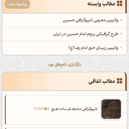
مطالب وابسته
پیشنهاد شده
اَپ اندروید
اَپ ویندوز
والپیپر محرمی تایپوگرافی حسین
طرح گرافیکی پرچم امام حسین در ایران
والپیپر زیبای حرم امام رضا (ع)
بارگذاری ناموفق بود
مطالب اتفاقی
تایپوگرافی سه‌بعدی ساده هیچ
1,681