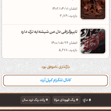
انتشار: 1402/04/01
بازدید: 3,179
تایپوگرافی دل من شیشه‌ایه ترک داره
انتشار: 1400/05/26
بازدید: 5,678
بارگذاری ناموفق بود
کانال تلگرام کپل‌آرت
دسته‌بندی
مطالب تازه
تایپوگرافی
پالت‌ها
داغ:
رنگ قهوه‌ای موکا
پالت رنگ ترند سال
دانلود والپیپر مذهبی
تایپوگرافی شعر مولانا