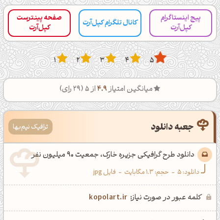
پیج اینستاگرام
صفحه پینترست
کانال تلگرام کپل‌آرت
کپل‌آرت
کپل‌آرت
1
2
3
4
5
میانگین امتیاز
4.9
از 5 (
29
رای)
جعبه دانلود
ترافیک نیم‌بها
دانلود طرح گرافیکی جزیره خارک، جمعیت 90 میلیون نفر
دانلود:
5
-
حجم: 1.3 مگابایت
-
فایل jpg
کلمه عبور در صورت نیاز:
kopolart.ir