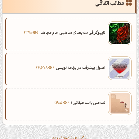
مطالب اتفاقی
کانال تلگرام
اینستاگرام
کانال ایــتا
کانال بلـــه
تایپوگرافی سه‌بعدی مذهبی امام مجاهد
370
اَپ اندروید
اَپ ویندوز
اصول پیشرفت در برنامه نویسی
4,678
نت ملی یا نت طبقاتی؟
405
بارگذاری ناموفق بود