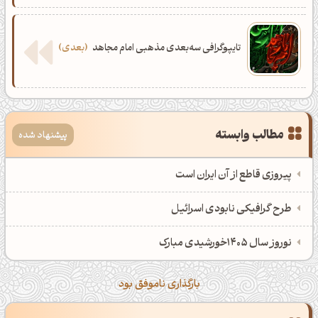
تایپوگرافی سه‌بعدی مذهبی امام مجاهد
بعدی
مطالب وابسته
پیشنهاد شده
پیروزی قاطع از آن ایران است
طرح گرافیکی نابودی اسرائیل
نوروز سال 1405خورشیدی مبارک
بارگذاری ناموفق بود
ظهرت بخیر❤️
کپل‌آرت رو دنبال کن!