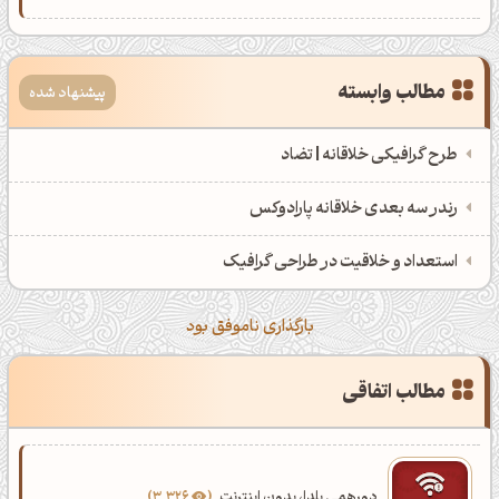
مطالب وابسته
پیشنهاد شده
طرح گرافیکی خلاقانه | تضاد
صبحت بخیر❤️
کپل‌آرت رو دنبال کن!
رندر سه بعدی خلاقانه پارادوکس
کانال تلگرام
اینستاگرام
کانال ایــتا
کانال بلـــه
استعداد و خلاقیت در طراحی گرافیک
اَپ اندروید
اَپ ویندوز
بارگذاری ناموفق بود
مطالب اتفاقی
دورهمی یلدا، بدون اینترنت
3,326