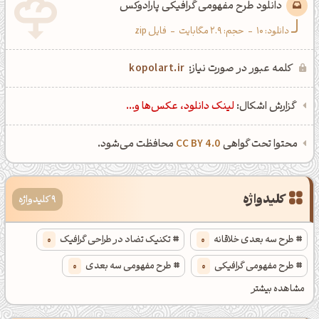
دانلود طرح مفهومی گرافیکی پارادوکس
شبت بخیر❤️
دانلود:
10
-
حجم: 2.9 مگابایت
-
فایل zip
کپل‌آرت رو دنبال کن!
کلمه عبور در صورت نیاز:
kopolart.ir
کانال تلگرام
اینستاگرام
گزارش اشکال:
لینک دانلود، عکس‌ها و...
کانال ایــتا
کانال بلـــه
محتوا تحت گواهی
CC BY 4.0
محافظت می‌شود.
اَپ اندروید
اَپ ویندوز
کلیدواژه
9 کلیدواژه
طرح سه بعدی خلاقانه
0
تکنیک تضاد در طراحی گرافیک
0
طرح مفهومی گرافیکی
0
طرح مفهومی سه بعدی
0
مشاهده بیشتر
افزایش خلاقیت در طراحی گرافیک
0