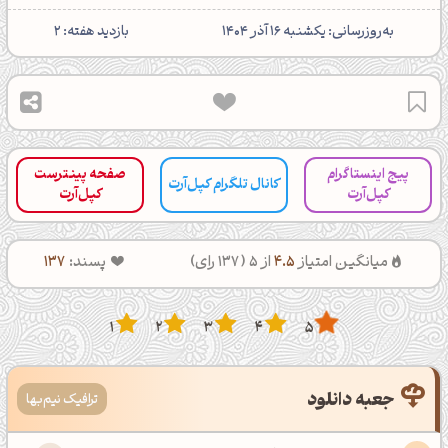
‌به‌روزرسانی: یکشنبه 16 آذر 1404
بازدید هفته: 2
پیج اینستاگرام
صفحه پینترست
کانال تلگرام کپل‌آرت
کپل‌آرت
کپل‌آرت
میانگین امتیاز
4.5
از 5 (
137
رای)
پسند:
137
1
2
3
4
5
جعبه دانلود
ترافیک نیم‌بها