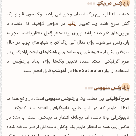
پاردوکس در رنگها
همه ما انتظار داریم رنگ آسمان و دریا آبی باشد، رنگ خون قرمز، رنگ
آتش سرخ باشد و... تغییر
رنگها
در طراحی گرافیک که متضاد با
روتین‌های ذکر شده باشد و برای بیننده غیرقابل انتظار باشد، منجر به
پارادوکس می‌شود. برای مثال آبی رنگ کردن هیزم‌های چوب در حال
سوختن یکی از معروف‌ترین و ساده‌ترین راهکارهای ایجاد پارادوکس در
طرح گرافیکی است. عمده تغییر رنگ‌ها برای ایجاد پارادوکس، با
استفاده از ابزار
Hue Saturaion
در
فتوشاپ
قابل انجام است.
پارادوکس مفهومی
طرح گرافیکی
این مطلب یک
پارادوکس مفهومی
است. در واقع همه ما
انتظار داریم که در این طرح،
تایپوگرافی
Small باید کوچکتر از
تایپوگرافی
Big باشد، اما برخلاف انتظار ما برعکس است. یا مثلا در
عکس زیر، همه ما انتظار داریم یک چکش دسته‌اش از فلز ساخته شده