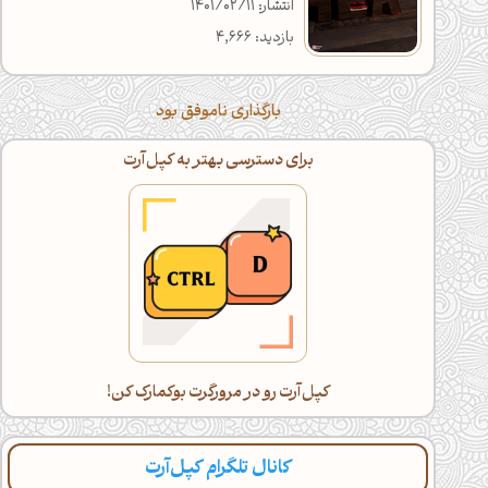
انتشار: 1401/02/11
بازدید: 4,666
بارگذاری ناموفق بود
اگه خسته شدی، با گوشی ادامه بده!
دراز بکش و کپل‌آرت رو اسکرول کن(:
کانال تلگرام کپل‌آرت