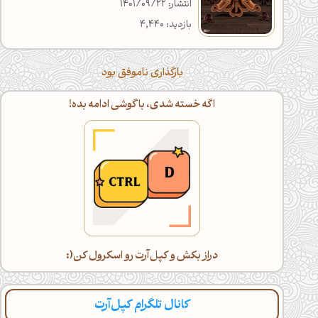
انتشار: 1401/09/22
بازدید: 4,440
بارگذاری ناموفق بود
برای دسترسی بهتر به کپل‌آرت
کپل‌آرت رو در مرورگرت بوکمارک کن!
کانال تلگرام کپل‌آرت