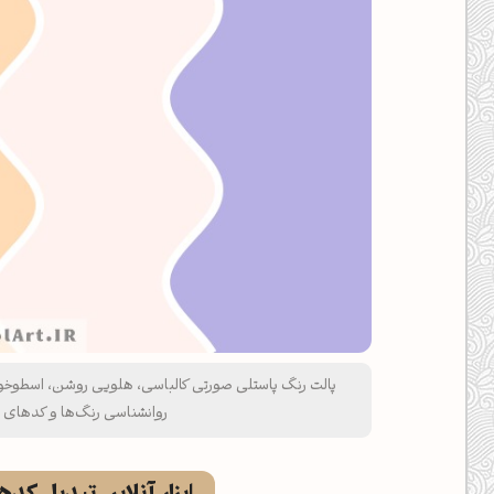
پالت رنگ پاستلی صورتی کالباسی، هلویی روشن، اسطوخ
روانشناسی رنگ‌ها و کدهای RGB، Hex، CMYK و HSL