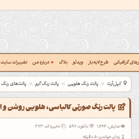
+
ارهای گرافیکی
طرح‌لایه‌باز
ویدئو
بلاگ
درباره من
تغییرات سایت
خت پالت از تصویر
درباره‌من
کپل‌آرت
پالت رنگ هلویی
پالت رنگ گرم
پالت‌های رنگ
یب رنگ‌ها باهم
سفارش پروژه
تن نام رنگ با کد Hex
تماس با ‌من
پالت رنگ صورتی کالباسی، هلویی روشن و
تخراج کد رنگ از عکس
سوالات متداول‌‌
نمایش: 1,464
دانلود: 597
ذخیره کد: 373
خت پالت رنگ با هوش‌مصنوعی
زمان خواندن: 5 دقیقه