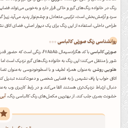
رنگ در خانواده رنگ‌های گرم و خاکی قرار دارد و به‌خوبی می‌تواند فضا
سرد و آرامش‌بخش است، ترکیبی متعادل و چشم‌نواز پدید می‌آید زیرا گ
طراحی داخلی، استفاده از این رنگ برای یک دیوار اصلی، فضای اتاق نشیم
روانشناسی رنگ صورتی کالباسی
صورتی کالباسی
با کد هگزادسیمال F7A5A5، رنگی 
شور را منتقل می‌کند؛ این رنگ به خانواده رنگ‌های گرم نزدیک است اما 
هلویی روشن
به‌عنوان همراه لطیف و با
اسطوخودوسی
به‌عنوان تضاد
اتاق خواب یا پاف نشیمن را به فضایی شخصی و دعوت‌کننده تبدیل کند
دنبال ارتباط نزدیک‌تری هستند القا می‌کند و در رابط کاربری وب به‌عن
عصرت بخیر❤️
خشونت بصری جلب کند. از بهترین مکمل‌های رنگ کالباسی رنگ،
آبی 
کپل‌آرت رو دنبال کن!
کانال تلگرام
اینستاگرام