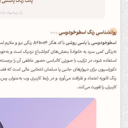
پالت رنگ پاستلی 
کانال ایــتا
کانال بلـــه
اَپ اندروید
اَپ ویندوز
روانشناسی رنگ اسطوخودوسی
اسطوخودوسی
یا
یاسی روشن
با کد هگز b6b0e4، رنگی 
ته‌رنگی کمی سرد به خانوادهٔ بنفش‌های کم‌اشباع نزدیک است و به‌خوبی
استفاده شود، در ترکیب با صورتی کالباسی حضور عاطفی آن را برجسته 
دکوراسیون برای دیوارهای جانبی یا مبلمان انتخابی عالی است که فضا 
رنگ ثانویه اعتماد و ظرافت می‌آورد و در رابط کاربری وب به‌عنوان پ
کاربران را تقویت می‌کند.