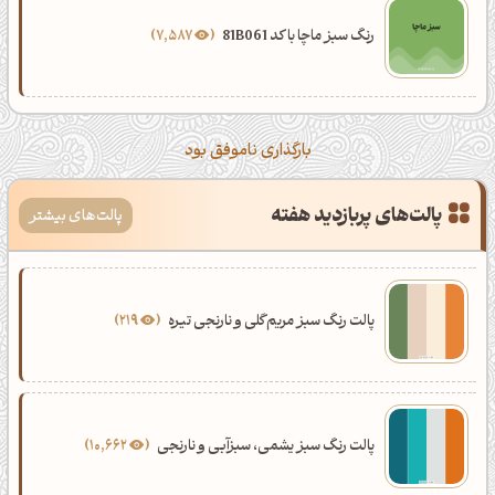
رنگ سبز ماچا با کد 81B061
7,587
بارگذاری ناموفق بود
پالت‌های پربازدید هفته
پالت‌های بیشتر
پالت رنگ سبز مریم‌گلی و نارنجی تیره
219
پالت رنگ سبز یشمی، سبزآبی و نارنجی
10,662