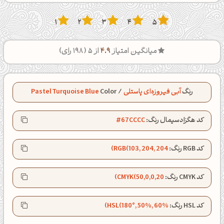
1
2
3
4
5
میانگین امتیاز
4.9
از 5 (
198
رای)
رنگ
آبی فیروزه‌ای پاستلی
/
Color
Pastel Turquoise Blue
کد هگزادسیمال رنگ:
#67CCCC
کد RGB رنگ:
RGB(103, 204, 204)
کد CMYK رنگ:
CMYK(50,0,0,20)
کد HSL رنگ:
HSL(180°, 50%, 60%)