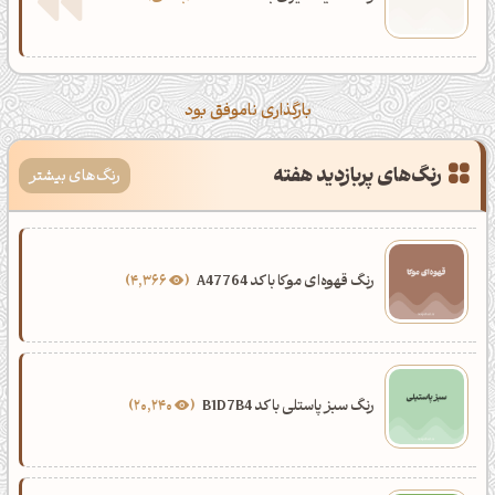
بارگذاری ناموفق بود
رنگ‌های پربازدید هفته
رنگ‌های بیشتر
رنگ قهوه‌ای موکا با کد A47764
4,366
رنگ سبز پاستلی با کد B1D7B4
20,240