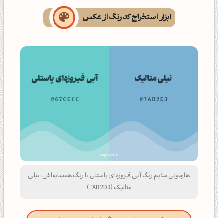
ابزار استخراج کد رنگ از عکس
هارمونی ملایم رنگ آبی فیروزه‌ای پاستلی با رنگ همسایه‌اش، نیلی
متالیک (7AB2D3)