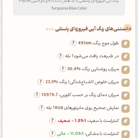
رنگ آبی فیروزه‌ای پاستلی با کد هگز 67CCCC و نام لاتین Pastel
Turquoise Blue Color
دانستنی‌های رنگ آبی فیروزه‌ای پاستلی
طول موج رنگ:
491nm
در طبیعت یافت می‌شود؟
بله
میزان روشنایی رنگ:
50.4%
میزان خلوص (اشباع‌شدگی) رنگ:
23.5%
میزان دمای رنگ بر حسب کلوین:
10979.7
نمایش صحیح روی مانیتورهای RGB؟
بله
کنتراست با سفید:
1.89:1 - ضعیف
کنتراست با مشکی:
11.09:1 - عالی