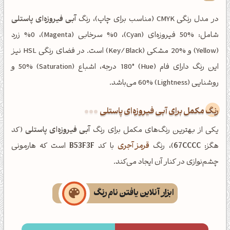
در مدل رنگی CMYK (مناسب برای چاپ)، رنگ
آبی فیروزه‌ای پاستلی
شامل: %50 فیروزه‌ای (Cyan)، %0 سرخابی (Magenta)، %0 زرد
(Yellow) و %20 مشکی (Key/Black) است. در فضای رنگی HSL نیز
این رنگ دارای فام (Hue) 180° درجه، اشباع (Saturation) 50% و
روشنایی (Lightness) 60% می‌باشد.
رنگ مکمل برای آبی فیروزه‌ای پاستلی
یکی از بهترین رنگ‌های مکمل برای رنگ
آبی فیروزه‌ای پاستلی
(کد
هگز:
67CCCC
)، رنگ
قرمز آجری
با کد
B53F3F
است که هارمونی
چشم‌نوازی در کنار آن ایجاد می‌کند.
ابزار آنلاین یافتن نام رنگ