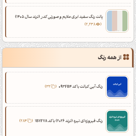
پالت رنگ سفید ابری ملایم و صورتی کدر (ترند سال 1405)
2,238
از همه رنگ
رنگ آبی کبالت با کد 093FB4
32
رنگ فیروزه‌ای تیره (ترند 2026) با کد 1B7F7A
284