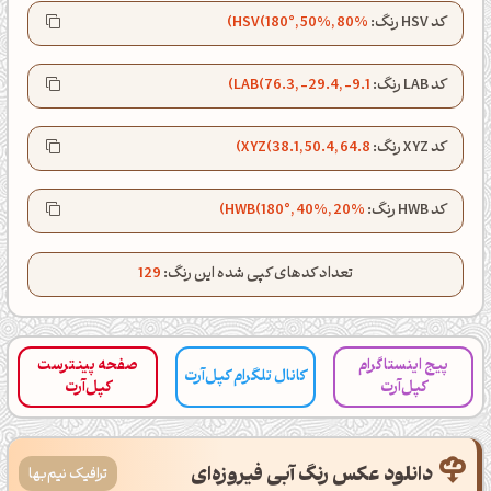
صبحت بخیر❤️
کد HSV رنگ:
HSV(180°, 50%, 80%)
کپل‌آرت رو دنبال کن!
کد LAB رنگ:
LAB(76.3, -29.4, -9.1)
کانال تلگرام
اینستاگرام
کد XYZ رنگ:
XYZ(38.1, 50.4, 64.8)
کانال ایــتا
کانال بلـــه
کد HWB رنگ:
HWB(180°, 40%, 20%)
اَپ اندروید
اَپ ویندوز
تعداد کدهای کپی شده این رنگ:
129
پیج اینستاگرام
صفحه پینترست
کانال تلگرام کپل‌آرت
کپل‌آرت
کپل‌آرت
دانلود عکس رنگ آبی فیروزه‌ای
ترافیک نیم‌بها