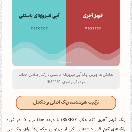
نمایش هارمونی رنگ آبی فیروزه‌ای پاستلی در کنار مکمل جذاب
خود، قرمز آجری (B53F3F)
ترکیب هوشمند رنگ اصلی و مکمل
رنگ
قرمز آجری
(کد هگز:
B53F3F
) با درجه Hue برابر 0، در گروه
رنگ‌های گرم
قرار داشته و یکی از بهترین مکمل‌ها برای رنگ آبی