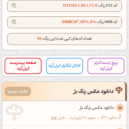
کد XYZ رنگ:
XYZ(83.1, 85.1, 77.0)
کانال تلگرام
اینستاگرام
کد HWB رنگ:
HWB(28°, 85%, 0%)
کانال ایــتا
کانال بلـــه
تعداد کدهای کپی شده این رنگ:
50
اَپ اندروید
اَپ ویندوز
پیج اینستاگرام
صفحه پینترست
کانال تلگرام کپل‌آرت
کپل‌آرت
کپل‌آرت
دانلود عکس رنگ بژ
ترافیک نیم‌بها
دانلود عکس رنگ بژ
دانلود:
132
-
حجم: 20 کیلوبایت
-
فایل jpg