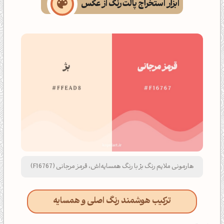
ابزار استخراج پالت رنگ از عکس
هارمونی ملایم رنگ بژ با رنگ همسایه‌اش، قرمز مرجانی (F16767)
ترکیب هوشمند رنگ اصلی و همسایه