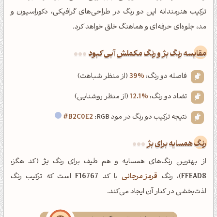
ترکیب هنرمندانه این دو رنگ در طراحی‌های گرافیکی، دکوراسیون و
مد، جلوه‌ای حرفه‌ای و هماهنگ خلق خواهد کرد.
‌مقایسه رنگ بژ و رنگ مکملش آبی کبود
فاصله دو رنگ:
39%
(از منظر شباهت)
تضاد دو رنگ:
12.1%
(از منظر روشنایی)
نتیجه ترکیب دو رنگ در مود RGB:
#B2C0E2
رنگ همسایه برای بژ
از بهترین رنگ‌های همسایه و هم طیف برای رنگ
بژ
(کد هگز:
FFEAD8
)، رنگ
قرمز مرجانی
با کد
F16767
است که ترکیب رنگ
لذت‌بخشی در کنار آن ایجاد می‌کند.