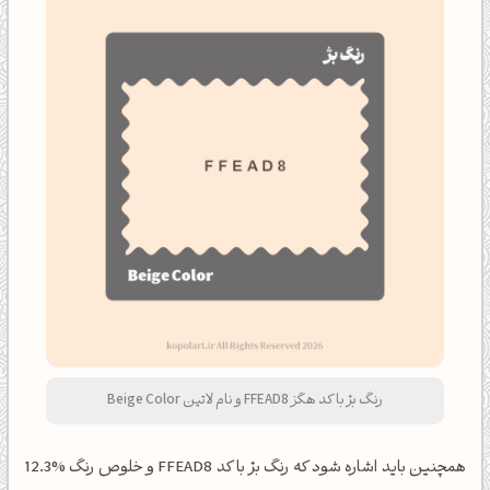
رنگ بژ با کد هگز FFEAD8 و نام لاتین Beige Color
همچنین باید اشاره شود که رنگ بژ با کد FFEAD8 و خلوص رنگ %12.3