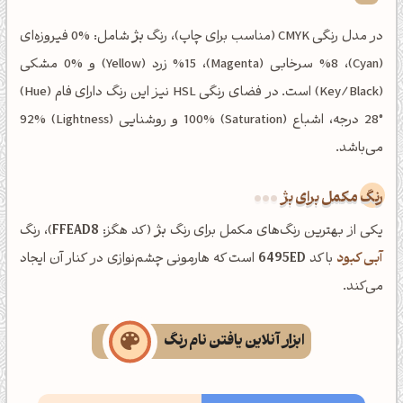
در مدل رنگی CMYK (مناسب برای چاپ)، رنگ
بژ
شامل: %0 فیروزه‌ای
(Cyan)، %8 سرخابی (Magenta)، %15 زرد (Yellow) و %0 مشکی
(Key/Black) است. در فضای رنگی HSL نیز این رنگ دارای فام (Hue)
28° درجه، اشباع (Saturation) 100% و روشنایی (Lightness) 92%
می‌باشد.
رنگ مکمل برای بژ
یکی از بهترین رنگ‌های مکمل برای رنگ
بژ
(کد هگز:
FFEAD8
)، رنگ
آبی کبود
با کد
6495ED
است که هارمونی چشم‌نوازی در کنار آن ایجاد
می‌کند.
ابزار آنلاین یافتن نام رنگ