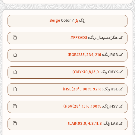
رنگ
بژ
/
Color
Beige
کد هگزادسیمال رنگ:
#FFEAD8
کد RGB رنگ:
RGB(255, 234, 216)
کد CMYK رنگ:
CMYK(0,8,15,0)
کد HSL رنگ:
HSL(28°, 100%, 92%)
کد HSV رنگ:
HSV(28°, 15%, 100%)
صبحت بخیر❤️
کد LAB رنگ:
LAB(93.9, 4.3, 11.3)
کپل‌آرت رو دنبال کن!