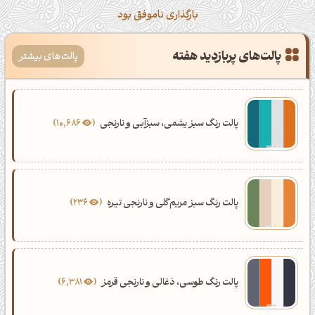
بارگذاری ناموفق بود
پالت‌های پربازدید هفته
پالت‌های بیشتر
پالت رنگ سبز یشمی، سبزآبی و نارنجی
10,686
پالت رنگ سبز مریم‌گلی و نارنجی تیره
236
پالت رنگ طوسی، ذغالی و نارنجی قرمز
6,381