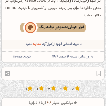
در انتها؛
والپیپر ساده و مینیمال رنگ بژ (Beige Color)
را می‌توانید در
بخش دانلودها برای پس‌زمینه موبایل و کامپیوتر با کیفیت Full HD
دانلود نمایید.
ابزار هوش‌مصنوعی تولید رنگ
با خرید فنجانی قهوه از کپل‌آرت
حمایت
کنید.
‌به‌روزرسانی: شنبه 16 اسفند 1404
بازدید هفته:
11
1
2
3
4
5
میانگین امتیاز
4.8
از 5 (
51
رای)