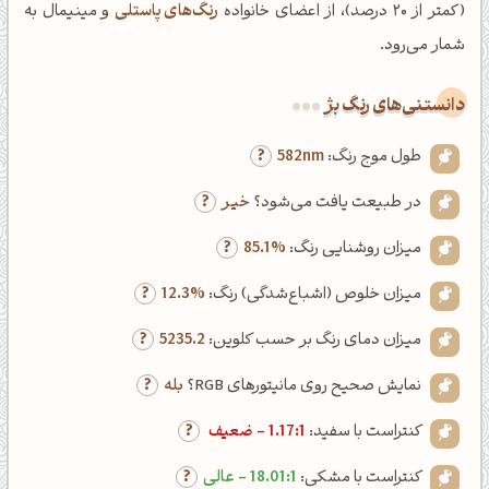
(کمتر از ۲۰ درصد)، از اعضای خانواده
رنگ‌های پاستلی
و مینیمال به
شمار می‌رود.
دانستنی‌های رنگ بژ
طول موج رنگ:
582nm
در طبیعت یافت می‌شود؟
خیر
میزان روشنایی رنگ:
85.1%
میزان خلوص (اشباع‌شدگی) رنگ:
12.3%
میزان دمای رنگ بر حسب کلوین:
5235.2
نمایش صحیح روی مانیتورهای RGB؟
بله
کنتراست با سفید:
1.17:1 - ضعیف
کنتراست با مشکی:
18.01:1 - عالی