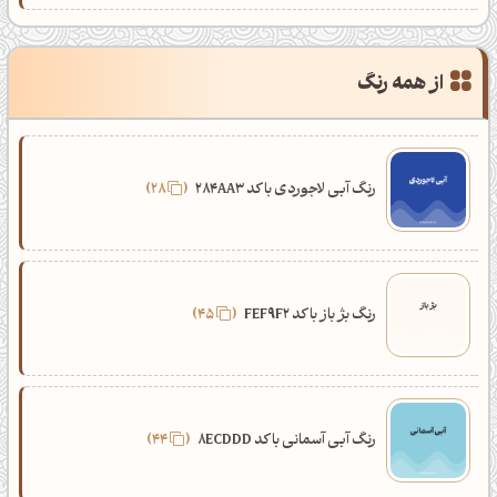
از همه رنگ
رنگ آبی لاجوردی با کد 284AA3
28
رنگ بژ باز با کد FEF9F2
45
رنگ آبی آسمانی با کد 8ECDDD
44