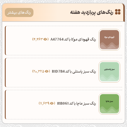
رنگ‌های پربازدید هفته
رنگ‌های بیشتر
رنگ قهوه‌ای موکا با کد A47764
4,463
رنگ سبز پاستلی با کد B1D7B4
20,325
رنگ سبز ماچا با کد 81B061
7,639