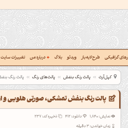
+
ارهای گرافیکی
طرح‌لایه‌باز
ویدئو
بلاگ
درباره من
تغییرات سایت
خت پالت از تصویر
درباره‌من
کپل‌آرت
پالت رنگ بنفش
پالت‌های رنگ
پالت رنگ بنف
یب رنگ‌ها باهم
سفارش پروژه
تن نام رنگ با کد Hex
تماس با ‌من
پالت رنگ بنفش تمشکی، صورتی هلویی و ار
تخراج کد رنگ از عکس
سوالات متداول‌‌
نمایش: 1,840
دانلود: 412
ذخیره کد: 237
خت پالت رنگ با هوش‌مصنوعی
زمان خواندن: 3 دقیقه