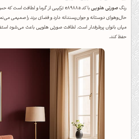
کانال ایــتا
کانال بلـــه
رنگ
صورتی هلویی
با کد e8988a ترکیبی از گرما و لطافت اس
حال‌وهوای دوستانه و جوان‌پسندانه دارد و فضای برند را صمیمی می‌نما
میان بانوان پرطرفدار است. لطافت صورتی هلویی باعث می‌شود استفا
اَپ اندروید
اَپ ویندوز
حفظ کند.