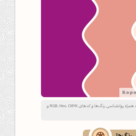
پالت رنگ بنفش تمشکی، صورتی هلویی، ارغوانی سیر و بژ به همراه روانشناسی رنگ‌ها و کدهای RGB، Hex، CMYK و