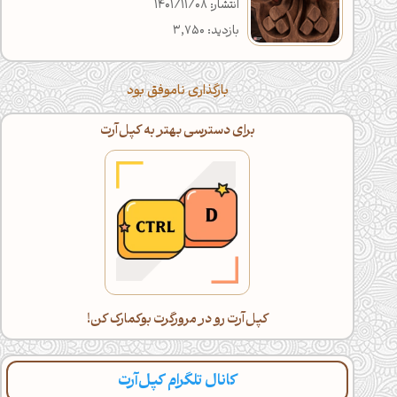
انتشار: 1401/11/08
بازدید: 3,750
بارگذاری ناموفق بود
اگه خسته شدی، با گوشی ادامه بده!
دراز بکش و کپل‌آرت رو اسکرول کن(:
کانال تلگرام کپل‌آرت