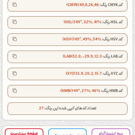
کد CMYK رنگ:
CMYK(49,0,26,46)
ظهرت بخیر❤️
کد HSL رنگ:
HSL(149°, 32%, 41%)
کپل‌آرت رو دنبال کن!
کد HSV رنگ:
HSV(149°, 49%, 54%)
کانال تلگرام
اینستاگرام
کد LAB رنگ:
LAB(52.0, -29.9, 12.3)
کانال ایــتا
کانال بلـــه
کد XYZ رنگ:
XYZ(13.9, 20.2, 15.7)
اَپ اندروید
اَپ ویندوز
کد HWB رنگ:
HWB(149°, 27%, 46%)
تعداد کدهای کپی شده این رنگ:
27
پیج اینستاگرام
صفحه پینترست