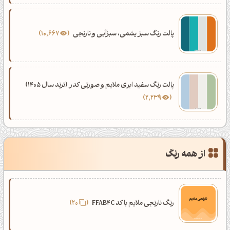
پالت رنگ سبز یشمی، سبزآبی و نارنجی
10,667
پالت رنگ سفید ابری ملایم و صورتی کدر (ترند سال 1405)
2,239
از همه رنگ
رنگ نارنجی ملایم با کد FFAB4C
20