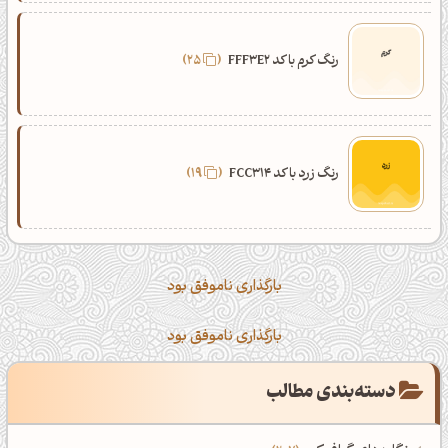
رنگ کرم با کد FFF3E2
25
رنگ زرد با کد FCC314
19
بارگذاری ناموفق بود
بارگذاری ناموفق بود
دسته‌بندی مطالب