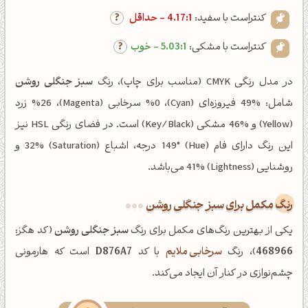
کنتراست با سفید:
4.17:1 - حداقل
کنتراست با مشکی:
5.03:1 - خوب
در مدل رنگی CMYK (مناسب برای چاپ)، رنگ
سبز جنگلی روشن
شامل: %49 فیروزه‌ای (Cyan)، %0 سرخابی (Magenta)، %26 زرد
(Yellow) و %46 مشکی (Key/Black) است. در فضای رنگی HSL نیز
این رنگ دارای فام (Hue) 149° درجه، اشباع (Saturation) 32% و
روشنایی (Lightness) 41% می‌باشد.
رنگ مکمل برای سبز جنگلی روشن
یکی از بهترین رنگ‌های مکمل برای رنگ
سبز جنگلی روشن
(کد هگز:
468966
)، رنگ
سرخابی ملایم
با کد
D876A7
است که هارمونی
چشم‌نوازی در کنار آن ایجاد می‌کند.