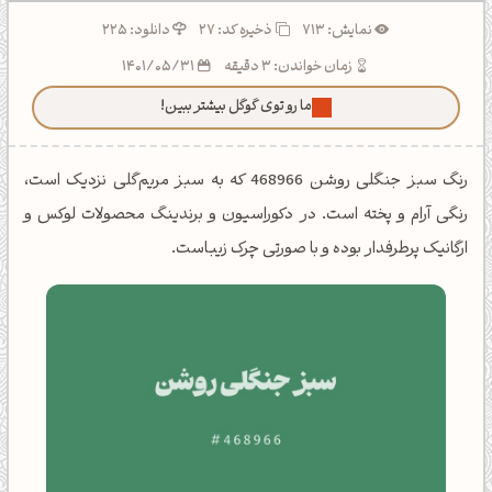
نمایش: 713
ذخیره کد:
27
دانلود: 225
زمان خواندن: 3 دقیقه
1401/05/31
ما رو توی گوگل بیشتر ببین!
رنگ سبز جنگلی روشن 468966 که به سبز مریم‌گلی نزدیک است،
رنگی آرام و پخته است. در دکوراسیون و برندینگ محصولات لوکس و
ارگانیک پرطرفدار بوده و با صورتی چرک زیباست.