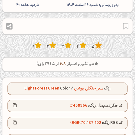
‌به‌روزرسانی: شنبه 16 اسفند 1404
بازدید هفته:
4
1
2
3
4
5
میانگین امتیاز
4.8
از 5 (
29
رای)
رنگ
سبز جنگلی روشن
/
Color
Light Forest Green
کد هگزادسیمال رنگ:
#468966
کد RGB رنگ:
RGB(70, 137, 102)