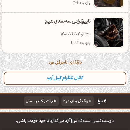
بازدید: 304
تایپوگرافی سه‌بعدی هیچ
انتشار: 1400/06/04
بازدید: 9,193
بارگذاری ناموفق بود
کانال تلگرام کپل‌آرت
دسته‌بندی
مطالب تازه
تایپوگرافی
پالت‌ها
داغ:
رنگ قهوه‌ای موکا
پالت رنگ ترند سال
دانلود والپیپر مذهبی
تایپوگرافی شعر مولانا
دوست کسی است که تو را آزاد می‌گذارد تا خود خودت باشی.