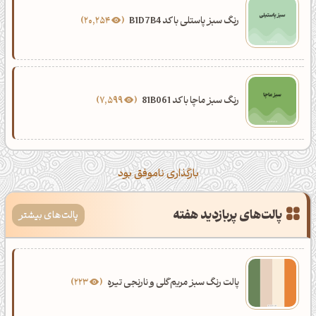
رنگ سبز پاستلی با کد B1D7B4
20,254
رنگ سبز ماچا با کد 81B061
7,599
بارگذاری ناموفق بود
پالت‌های پربازدید هفته
پالت‌های بیشتر
پالت رنگ سبز مریم‌گلی و نارنجی تیره
223