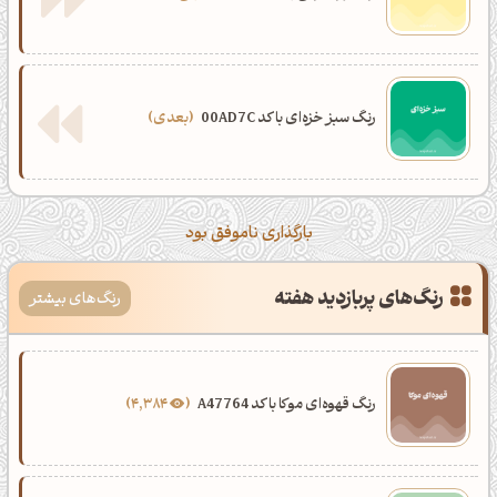
رنگ سبز خزه‌ای با کد 00AD7C
بعدی
بارگذاری ناموفق بود
رنگ‌های پربازدید هفته
رنگ‌های بیشتر
رنگ قهوه‌ای موکا با کد A47764
4,384