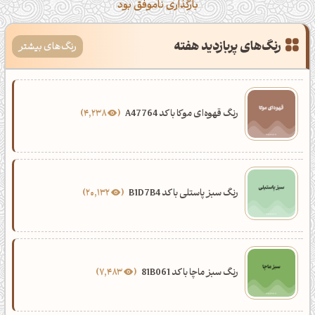
بارگذاری ناموفق بود
رنگ‌های پربازدید هفته
رنگ‌های بیشتر
رنگ قهوه‌ای موکا با کد A47764
4,238
رنگ سبز پاستلی با کد B1D7B4
20,132
رنگ سبز ماچا با کد 81B061
7,483