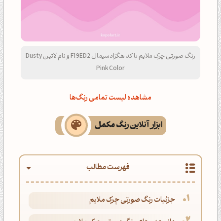
رنگ صورتی چرک ملایم با کد هگزادسیمال F19ED2 و نام لاتین Dusty
Pink Color
مشاهده لیست تمامی رنگ‌ها
ابزار آنلاین رنگ مکمل
فهرست مطالب
جزئیات رنگ صورتی چرک ملایم