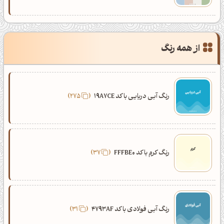
از همه رنگ
رنگ آبی دریایی با کد 19A7CE
275
رنگ کرم با کد FFFBE0
37
رنگ آبی فولادی با کد 4793AF
31