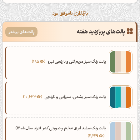
بارگذاری ناموفق بود
پالت‌های پربازدید هفته
پالت‌های بیشتر
پالت رنگ سبز مریم‌گلی و نارنجی تیره
185
پالت رنگ سبز یشمی، سبزآبی و نارنجی
10,633
پالت رنگ سفید ابری ملایم و صورتی کدر (ترند سال 1405)
2,229