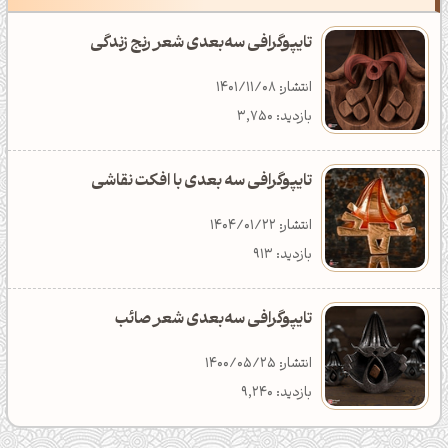
رنگ سبز ماچا با کد 81B061
نت ملی یا نت طبقاتی؟
والپیپرهای جذاب بازی GTA 6
تایپوگرافی سه‌بعدی شعر رنج زندگی
انتشار: 1404/06/01
انتشار: 1404/12/23
انتشار: 1405/03/04
انتشار: 1401/11/08
بازدید: 7,483
دانلود: 362
دسته‌بندی: تکنولوژی
بازدید: 3,750
تایپوگرافی سه بعدی با افکت نقاشی
انتشار: 1404/01/22
بازدید: 913
تایپوگرافی سه‌بعدی شعر صائب
انتشار: 1400/05/25
بازدید: 9,240