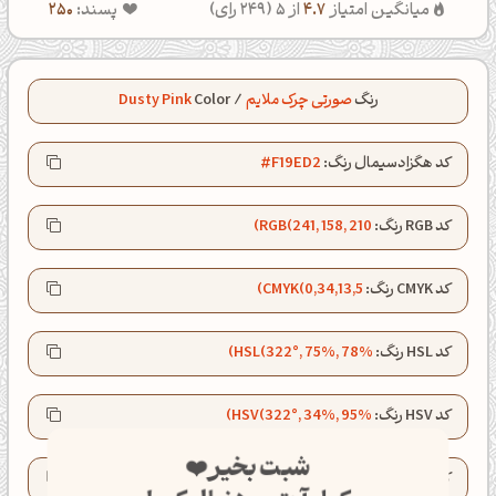
میانگین امتیاز
4.7
از 5 (
249
رای)
پسند:
250
رنگ
صورتی چرک ملایم
/
Color
Dusty Pink
کد هگزادسیمال رنگ:
#F19ED2
کد RGB رنگ:
RGB(241, 158, 210)
کد CMYK رنگ:
CMYK(0,34,13,5)
کد HSL رنگ:
HSL(322°, 75%, 78%)
کد HSV رنگ:
HSV(322°, 34%, 95%)
شبت بخیر❤️
کد LAB رنگ:
LAB(74.7, 38.3, -13.7)