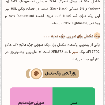
شامل: %0 فیروزه‌ای (Cyan)، %34 سرخابی (Magenta)، %13 زرد
(Yellow) و %5 مشکی (Key/Black) است. در فضای رنگی HSL نیز
این رنگ دارای فام (Hue) 322° درجه، اشباع (Saturation) 75% و
روشنایی (Lightness) 78% می‌باشد.
رنگ مکمل برای صورتی چرک ملایم
یکی از بهترین رنگ‌های مکمل برای رنگ
صورتی چرک ملایم
(کد هگز:
F19ED2
)، رنگ
سبز
با کد
2EB872
است که هارمونی چشم‌نوازی در
کنار آن ایجاد می‌کند.
ابزار آنلاین رنگ مکمل