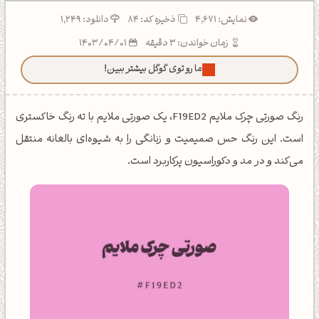
نمایش: 4,671
ذخیره کد:
84
دانلود: 1,249
زمان خواندن: 3 دقیقه
1403/04/01
ما رو توی گوگل بیشتر ببین!
رنگ صورتی چرک ملایم F19ED2، یک صورتی ملایم با ته رنگ خاکستری
است. این رنگ حس صمیمیت و زنانگی را به شیوه‌ای بالغانه منتقل
می‌کند و در مد و دکوراسیون پرکاربرد است.