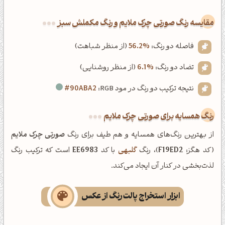
‌مقایسه رنگ صورتی چرک ملایم و رنگ مکملش سبز
فاصله دو رنگ:
56.2%
(از منظر شباهت)
تضاد دو رنگ:
6.1%
(از منظر روشنایی)
نتیجه ترکیب دو رنگ در مود RGB:
#90ABA2
رنگ همسایه برای صورتی چرک ملایم
از بهترین رنگ‌های همسایه و هم طیف برای رنگ
صورتی چرک ملایم
(کد هگز:
F19ED2
)، رنگ
گلبهی
با کد
EE6983
است که ترکیب رنگ
لذت‌بخشی در کنار آن ایجاد می‌کند.
ابزار استخراج پالت رنگ از عکس