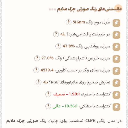
دانستنی‌های رنگ صورتی چرک ملایم
طول موج رنگ:
516nm
در طبیعت یافت می‌شود؟
بله
میزان روشنایی رنگ:
47.8%
میزان خلوص (اشباع‌شدگی) رنگ:
27.0%
میزان دمای رنگ بر حسب کلوین:
4579.4
نمایش صحیح روی مانیتورهای RGB؟
بله
کنتراست با سفید:
1.99:1 - ضعیف
کنتراست با مشکی:
10.56:1 - عالی
در مدل رنگی CMYK (مناسب برای چاپ)، رنگ
صورتی چرک ملایم