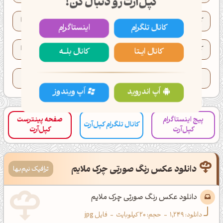
کپل‌آرت رو دنبال کن!
کد XYZ رنگ:
XYZ(60.1, 47.8, 67.0)
کانال تلگرام
اینستاگرام
کد HWB رنگ:
HWB(322°, 62%, 5%)
کانال ایــتا
کانال بلـــه
تعداد کدهای کپی شده این رنگ:
84
اَپ اندروید
اَپ ویندوز
پیج اینستاگرام
صفحه پینترست
کانال تلگرام کپل‌آرت
کپل‌آرت
کپل‌آرت
دانلود عکس رنگ صورتی چرک ملایم
ترافیک نیم‌بها
دانلود عکس رنگ صورتی چرک ملایم
دانلود:
1,249
-
حجم: 20 کیلوبایت
-
فایل jpg