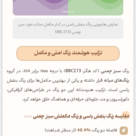
نمایش هارمونی رنگ بنفش یاسی در کنار مکمل جذاب خود، سبز
چمنی (88C273)
ترکیب هوشمند رنگ اصلی و مکمل
رنگ
سبز چمنی
(کد هگز:
88C273
) با درجه Hue برابر 104، در گروه
رنگ‌های میانه
قرار داشته و یکی از بهترین مکمل‌ها برای رنگ بنفش
یاسی است. ترکیب هنرمندانه این دو رنگ در طراحی‌های گرافیکی،
دکوراسیون و مد، جلوه‌ای حرفه‌ای و هماهنگ خلق خواهد کرد.
‌مقایسه رنگ بنفش یاسی و رنگ مکملش سبز چمنی
فاصله دو رنگ:
48.4%
(از منظر شباهت)