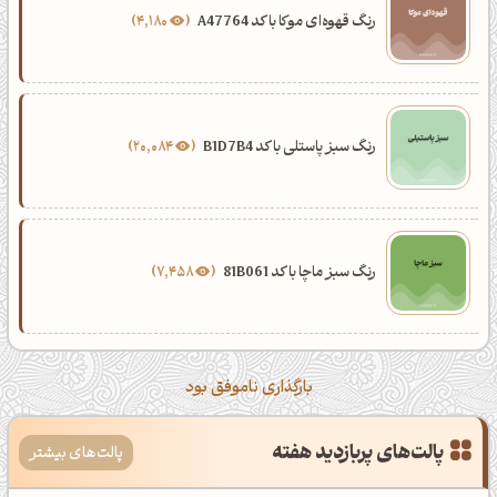
رنگ قهوه‌ای موکا با کد A47764
4,180
رنگ سبز پاستلی با کد B1D7B4
20,084
رنگ سبز ماچا با کد 81B061
7,458
بارگذاری ناموفق بود
پالت‌های پربازدید هفته
پالت‌های بیشتر