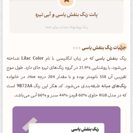
پالت رنگ بنفش یاسی و آبی تیره
جزئیات رنگ بنفش یاسی
رنگ
بنفش یاسی
که در زبان انگلیسی با نام
Lilac Color
شناخته
می‌شود، با روشنایی %21.9 در گروه رنگ‌های تیره جای دارد. طول موج
تقریبی آن 558 نانومتر بوده و با مقدار 284 درجه Hue، در خانواده
رنگ‌های میانه
طبقه‌بندی می‌شود. کد هگز این رنگ
9B72AA
است
که در مدل RGB حاوی %60 قرمز، %44 سبز و %66 آبی می‌باشد.