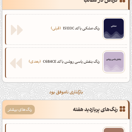
گردش در مطالب
رنگ مشکی با کد 15133C
قبلی
رنگ بنفش یاسی روشن با کد C6B4CE
بعدی
بارگذاری ناموفق بود
رنگ‌های پربازدید هفته
رنگ‌های بیشتر