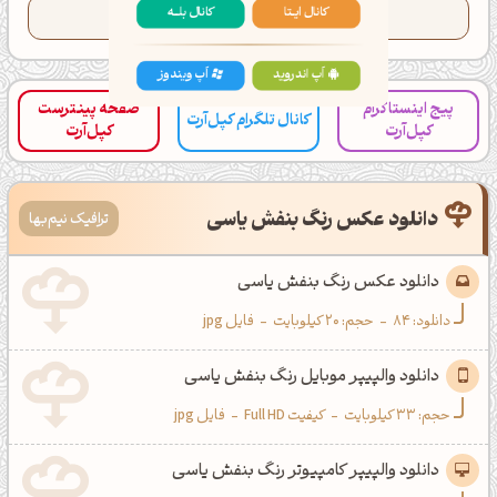
تعداد کدهای کپی شده این رنگ:
104
کانال ایــتا
کانال بلـــه
اَپ اندروید
اَپ ویندوز
پیج اینستاگرام
صفحه پینترست
کانال تلگرام کپل‌آرت
کپل‌آرت
کپل‌آرت
دانلود عکس رنگ بنفش یاسی
ترافیک نیم‌بها
دانلود عکس رنگ بنفش یاسی
دانلود:
84
-
حجم: 20 کیلوبایت
-
فایل jpg
دانلود والپیپر موبایل رنگ بنفش یاسی
حجم: 33 کیلوبایت
-
کیفیت Full HD
-
فایل jpg
دانلود والپیپر کامپیوتر رنگ بنفش یاسی