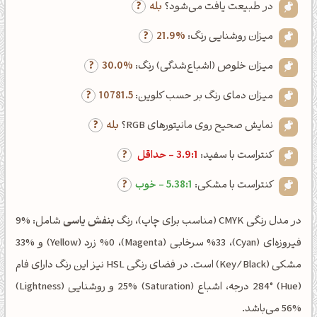
در طبیعت یافت می‌شود؟
بله
میزان روشنایی رنگ:
21.9%
میزان خلوص (اشباع‌شدگی) رنگ:
30.0%
میزان دمای رنگ بر حسب کلوین:
10781.5
نمایش صحیح روی مانیتورهای RGB؟
بله
کنتراست با سفید:
3.9:1 - حداقل
کنتراست با مشکی:
5.38:1 - خوب
در مدل رنگی CMYK (مناسب برای چاپ)، رنگ
بنفش یاسی
شامل: %9
فیروزه‌ای (Cyan)، %33 سرخابی (Magenta)، %0 زرد (Yellow) و %33
مشکی (Key/Black) است. در فضای رنگی HSL نیز این رنگ دارای فام
(Hue) 284° درجه، اشباع (Saturation) 25% و روشنایی (Lightness)
56% می‌باشد.