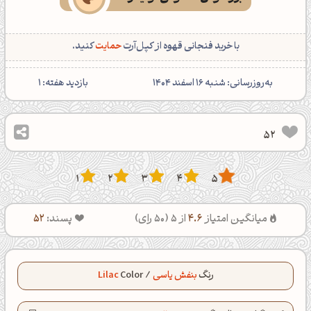
با خرید فنجانی قهوه از کپل‌آرت
حمایت
کنید.
‌به‌روزرسانی: شنبه 16 اسفند 1404
بازدید هفته:
1
52
1
2
3
4
5
میانگین امتیاز
4.6
از 5 (
50
رای)
پسند:
52
رنگ
بنفش یاسی
/
Color
Lilac