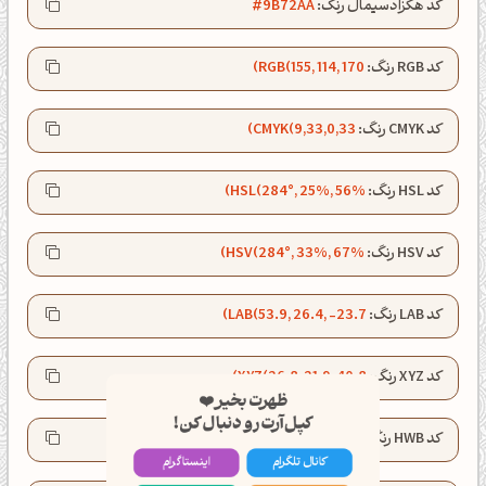
کد هگزادسیمال رنگ:
#9B72AA
کد RGB رنگ:
RGB(155, 114, 170)
کد CMYK رنگ:
CMYK(9,33,0,33)
کد HSL رنگ:
HSL(284°, 25%, 56%)
کد HSV رنگ:
HSV(284°, 33%, 67%)
کد LAB رنگ:
LAB(53.9, 26.4, -23.7)
ظهرت بخیر❤️
کد XYZ رنگ:
XYZ(26.8, 21.9, 40.8)
کپل‌آرت رو دنبال کن!
کد HWB رنگ:
HWB(284°, 45%, 33%)
کانال تلگرام
اینستاگرام