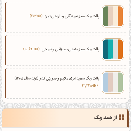
پالت رنگ سبز مریم‌گلی و نارنجی تیره
173
پالت رنگ سبز یشمی، سبزآبی و نارنجی
10,621
پالت رنگ سفید ابری ملایم و صورتی کدر (ترند سال 1405)
2,228
از همه رنگ