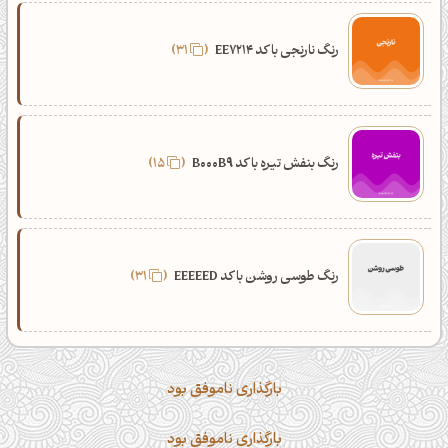
رنگ نارنجی با کد EE7214
31
رنگ بنفش تیره با کد B000B9
15
رنگ طوسی روشن با کد EEEEED
31
بارگذاری ناموفق بود
بارگذاری ناموفق بود