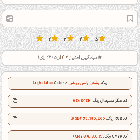
1
2
3
4
5
میانگین امتیاز
4.7
از 5 (
42
رای)
رنگ
بنفش یاسی روشن
/
Color
Light Lilac
کد هگزادسیمال رنگ:
#C6B4CE
کد RGB رنگ:
RGB(198, 180, 206)
کد CMYK رنگ:
CMYK(4,13,0,19)