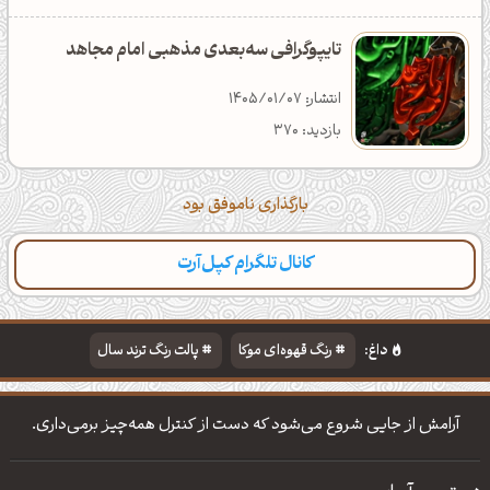
تایپوگرافی سه‌بعدی مذهبی امام مجاهد
انتشار: 1405/01/07
بازدید: 370
بارگذاری ناموفق بود
کانال تلگرام کپل‌آرت
دسته‌بندی
مطالب تازه
تایپوگرافی
پالت‌ها
داغ:
رنگ قهوه‌ای موکا
پالت رنگ ترند سال
دانلود والپیپر مذهبی
تایپوگرافی شعر مولانا
آرامش از جایی شروع می‌شود که دست از کنترل همه‌چیز برمی‌داری.