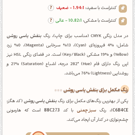
کنتراست با سفید:
1.94:1 - ضعیف
کنتراست با مشکی:
10.82:1 - عالی
در مدل رنگی CMYK (مناسب برای چاپ)، رنگ
بنفش یاسی روشن
شامل: %4 فیروزه‌ای (Cyan)، %13 سرخابی (Magenta)، %0 زرد
(Yellow) و %19 مشکی (Key/Black) است. در فضای رنگی HSL نیز
این رنگ دارای فام (Hue) 282° درجه، اشباع (Saturation) 21% و
روشنایی (Lightness) 76% می‌باشد.
رنگ مکمل برای بنفش یاسی روشن
یکی از بهترین رنگ‌های مکمل برای رنگ
بنفش یاسی روشن
(کد هگز:
C6B4CE
)، رنگ
سبز چمنی
با کد
88C273
است که هارمونی
چشم‌نوازی در کنار آن ایجاد می‌کند.