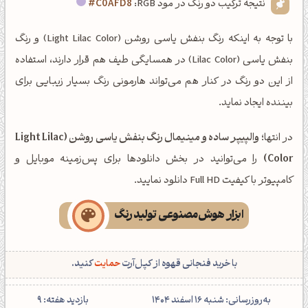
نتیجه ترکیب دو رنگ در مود RGB:
#C0AFD8
با توجه به اینکه رنگ بنفش یاسی روشن (Light Lilac Color) و رنگ
بنفش یاسی (Lilac Color) در همسایگی طیف هم قرار دارند، استفاده
از این دو رنگ در کنار هم می‌تواند هارمونی رنگ بسیار زیبایی برای
بیننده ایجاد نماید.
در انتها؛
والپیپر ساده و مینیمال رنگ بنفش یاسی روشن (Light Lilac
Color)
را می‌توانید در بخش دانلودها برای پس‌زمینه موبایل و
کامپیوتر با کیفیت Full HD دانلود نمایید.
ابزار هوش‌مصنوعی تولید رنگ
با خرید فنجانی قهوه از کپل‌آرت
حمایت
کنید.
‌به‌روزرسانی: شنبه 16 اسفند 1404
بازدید هفته:
9