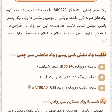
رنگ
سبز چمنی
(کد هگز:
88C273
) با درجه Hue برابر 104، در گروه
رنگ‌های میانه
قرار داشته و یکی از بهترین مکمل‌ها برای رنگ بنفش
یاسی روشن است. ترکیب هنرمندانه این دو رنگ در طراحی‌های
گرافیکی، دکوراسیون و مد، جلوه‌ای حرفه‌ای و هماهنگ خلق خواهد
کرد.
‌مقایسه رنگ بنفش یاسی روشن و رنگ مکملش سبز چمنی
فاصله دو رنگ:
35.9%
(از منظر شباهت)
تضاد دو رنگ:
5.1%
(از منظر روشنایی)
نتیجه ترکیب دو رنگ در مود RGB:
#A7BBA0
رنگ همسایه برای بنفش یاسی روشن
از بهترین رنگ‌های همسایه و هم طیف برای رنگ
بنفش یاسی روشن