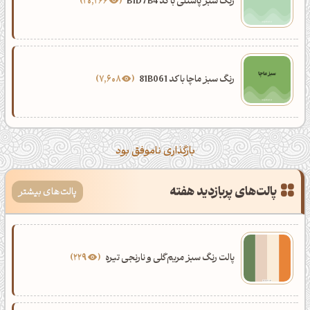
رنگ سبز پاستلی با کد B1D7B4
20,266
رنگ سبز ماچا با کد 81B061
7,608
بارگذاری ناموفق بود
پالت‌های پربازدید هفته
پالت‌های بیشتر
پالت رنگ سبز مریم‌گلی و نارنجی تیره
229