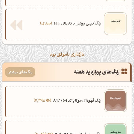
رنگ کرمی روشن با کد FFF5DE
بعدی
بارگذاری ناموفق بود
رنگ‌های پربازدید هفته
رنگ‌های بیشتر
رنگ قهوه‌ای موکا با کد A47764
4,395