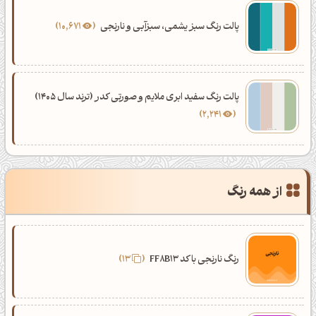
پالت رنگ سبز یشمی، سبزآبی و نارنجی
10,671
پالت رنگ سفید ابری ملایم و صورتی کدر (ترند سال 1405)
2,241
از همه رنگ
رنگ نارنجی با کد FF8B13
13