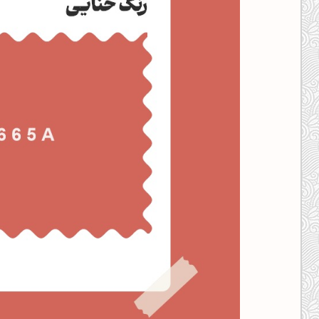
کانال ایــتا
کانال بلـــه
اَپ اندروید
اَپ ویندوز