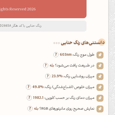
رنگ حنایی با کد هگز D2665A و نام لاتین Henna Color
دانستنی‌های رنگ حنایی
طول موج رنگ:
603nm
در طبیعت یافت می‌شود؟
بله
میزان روشنایی رنگ:
23.9%
میزان خلوص (اشباع‌شدگی) رنگ:
49.8%
میزان دمای رنگ بر حسب کلوین:
1982.1
نمایش صحیح روی مانیتورهای RGB؟
بله