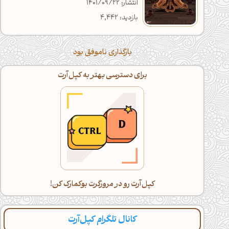
انتشار: 1401/09/22
بازدید: 4,442
بارگذاری ناموفق بود
برای دسترسی بهتر به کپل‌آرت
کپل‌آرت رو در مرورگرت بوکمارک کن!
کانال تلگرام کپل‌آرت