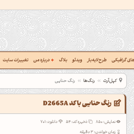
+
رهای گرافیکی
طرح‌لایه‌باز
ویدئو
بلاگ
درباره من
تغییرات سایت
ت پالت از تصویر
درباره‌من
کپل‌آرت
رنگ‌ها
رنگ حنایی
ب رنگ‌ها باهم
سفارش پروژه
 نام رنگ با کد Hex
تماس با ‌من
رنگ حنایی با کد D2665A
خراج کد رنگ از عکس
سوالات متداول‌‌
نمایش: 850
ذخیره کد:
54
دانلود: 701
ت پالت رنگ با هوش‌مصنوعی
زمان خواندن: 3 دقیقه