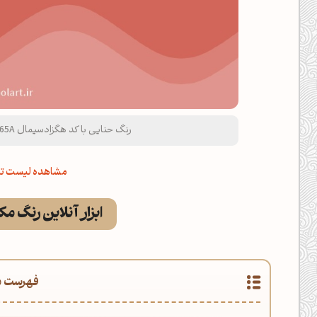
رنگ حنایی با کد هگزادسیمال D2665A و نام لاتین Henna Color
مشاهده لیست تم
ابزار آنلاین رنگ م
فهرست م