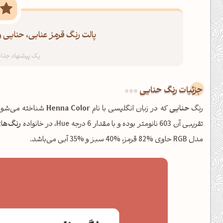
پالت رنگ قرمز عنابی، حنایی و
جزئیات رنگ حنایی
رنگ
حنایی
که در زبان انگلیسی با نام
Henna Color
تقریبی آن 603 نانومتر بوده و با مقدار 6 درجه Hue، در خانواده
رنگ‌ها
مدل RGB حاوی %82 قرمز، %40 سبز و %35 آبی می‌باشد.
شبت بخیر❤️
کپل‌آرت رو دنبال کن!
کانال تلگرام
اینستاگرام