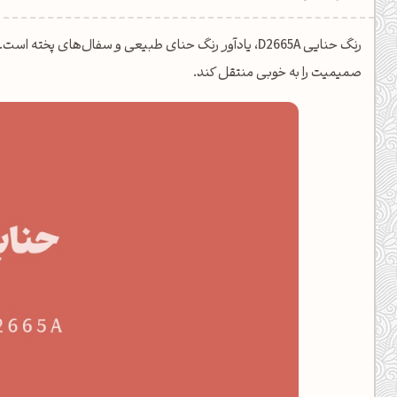
یل کدهای رنگ
رنگ حنایی D2665A، یادآور رنگ حنای طبیعی و سفال‌های پخ
تن رنگ مکمل
صمیمیت را به خوبی منتقل کند.
ده تمام ابزارها