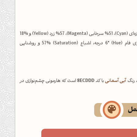
شامل: %0 فیروزه‌ای (Cyan)، %51 سرخابی (Magenta)، %57 زرد (Yellow) و %18
مشکی (Key/Black) است. در فضای رنگی HSL نیز این رنگ دارای فام (Hue) 6° درجه، اشباع (Saturation) 57% و روشنایی
، رنگ
آبی آسمانی
با کد
8ECDDD
است که هارمونی چشم‌نوازی در
کمل