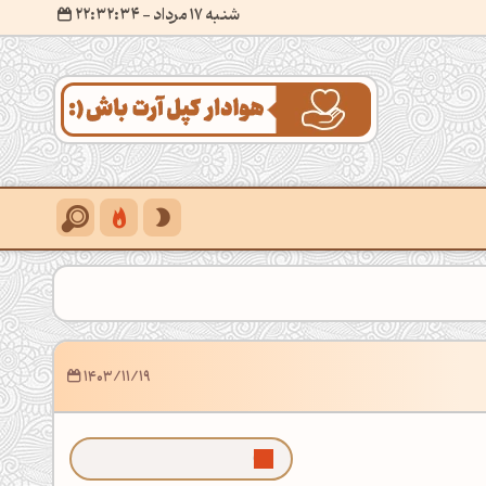
شنبه 17 مرداد
- ۲۲:۳۲:۳۵
1403/11/19
ما رو توی گوگل بیشتر ببین!